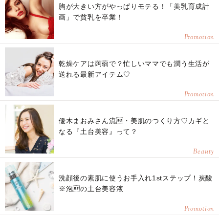
胸が大きい方がやっぱりモテる！「美乳育成計
画」で貧乳を卒業！
Promotion
乾燥ケアは蒟蒻で？忙しいママでも潤う生活が
送れる最新アイテム♡
Promotion
優木まおみさん流・美肌のつくり方♡カギと
なる『土台美容』って？
Beauty
洗顔後の素肌に使うお手入れ1stステップ！炭酸
※泡の土台美容液
Promotion