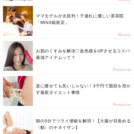
ママモデルが太鼓判！子連れに優しい美容院
「MINX銀座店」
Beauty
お肌のくすみを解決♡血色感をUPさせるコスパ
最強アイテムって？
Promotion
楽に痩せても良いじゃない！3千円で脂肪を溶か
す最新ダイエット事情
Promotion
朝の3分でツライ便秘を解消！【大腸が目覚める
〈動〉のチネイザン】