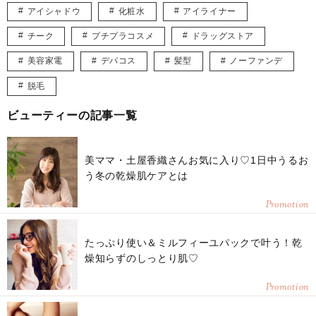
アイシャドウ
化粧水
アイライナー
チーク
プチプラコスメ
ドラッグストア
美容家電
デパコス
髪型
ノーファンデ
脱毛
ビューティーの記事一覧
美ママ・土屋香織さんお気に入り♡1日中うるお
う冬の乾燥肌ケアとは
Promotion
たっぷり使い＆ミルフィーユパックで叶う！乾
燥知らずのしっとり肌♡
Promotion