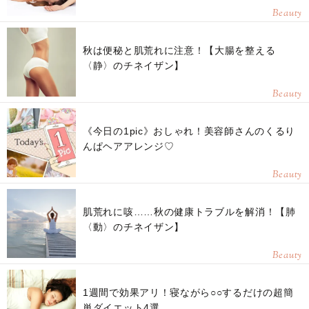
Beauty
秋は便秘と肌荒れに注意！【大腸を整える
〈静〉のチネイザン】
Beauty
《今日の1pic》おしゃれ！美容師さんのくるり
んぱヘアアレンジ♡
Beauty
肌荒れに咳……秋の健康トラブルを解消！【肺
〈動〉のチネイザン】
Beauty
1週間で効果アリ！寝ながら○○するだけの超簡
単ダイエット4選