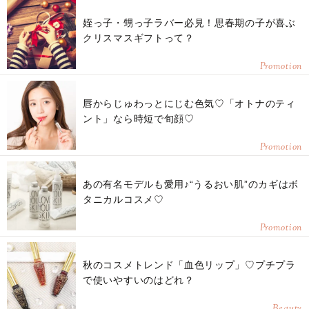
姪っ子・甥っ子ラバー必見！思春期の子が喜ぶ
クリスマスギフトって？
Promotion
唇からじゅわっとにじむ色気♡「オトナのティ
ント」なら時短で旬顔♡
Promotion
あの有名モデルも愛用♪“うるおい肌”のカギはボ
タニカルコスメ♡
Promotion
秋のコスメトレンド「血色リップ」♡プチプラ
で使いやすいのはどれ？
Beauty