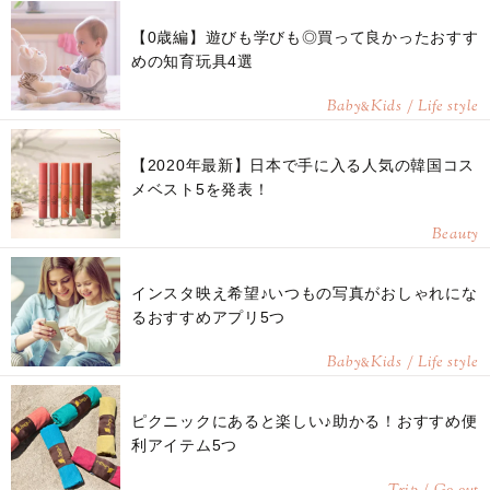
【0歳編】遊びも学びも◎買って良かったおすす
めの知育玩具4選
Baby
Kids / Life style
&
【2020年最新】日本で手に入る人気の韓国コス
メベスト5を発表！
Beauty
インスタ映え希望♪いつもの写真がおしゃれにな
るおすすめアプリ5つ
Baby
Kids / Life style
&
ピクニックにあると楽しい♪助かる！おすすめ便
利アイテム5つ