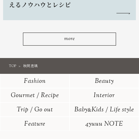
えるノウハウとレシピ
more
TOP
秋間 恵璃
Fashion
Beauty
Gourmet / Recipe
Interior
Trip / Go out
Baby
Kids / Life style
&
Feature
4yuuu NOTE