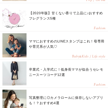
Trip / Go out
【2020年版】甘くない香りで上品に♪おすすめ
フレグランス5種
Fashion
ママにおすすめのLINEスタンプはこれ！母専用
や育児系が人気♡
Baby
Kids / Life style
&
卒業式・入学式に！低身長ママが似合うセレモ
ニースーツコーデ12選
Fashion
写真整理に◎カメラロールに保存しないアプリ
も！？おすすめ4選