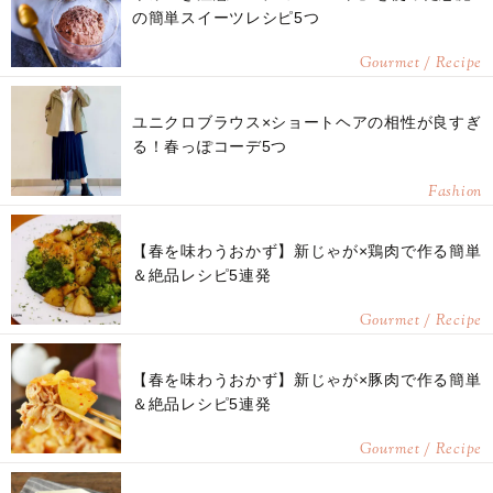
の簡単スイーツレシピ5つ
Gourmet / Recipe
ユニクロブラウス×ショートヘアの相性が良すぎ
る！春っぽコーデ5つ
Fashion
【春を味わうおかず】新じゃが×鶏肉で作る簡単
＆絶品レシピ5連発
Gourmet / Recipe
【春を味わうおかず】新じゃが×豚肉で作る簡単
＆絶品レシピ5連発
Gourmet / Recipe