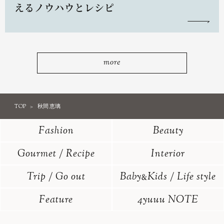
えるノウハウとレシピ
more
TOP
秋間 恵璃
Fashion
Beauty
Gourmet / Recipe
Interior
Trip / Go out
Baby
Kids / Life style
&
Feature
4yuuu NOTE