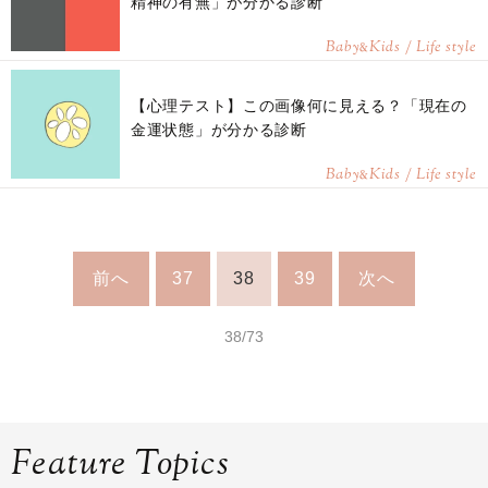
精神の有無」が分かる診断
Baby
Kids / Life style
&
【心理テスト】この画像何に見える？「現在の
金運状態」が分かる診断
Baby
Kids / Life style
&
前へ
37
38
39
次へ
38/73
Feature Topics