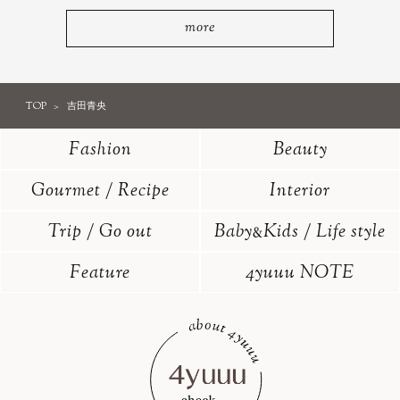
more
TOP
吉田青央
Fashion
Beauty
Gourmet / Recipe
Interior
Trip / Go out
Baby
Kids / Life style
&
Feature
4yuuu NOTE