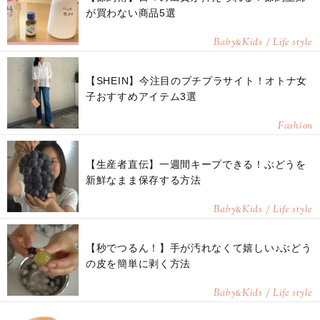
が買わない商品5選
Baby
Kids / Life style
&
【SHEIN】今注目のプチプラサイト！オトナ女
子おすすめアイテム3選
Fashion
【生産者直伝】一週間キープできる！ぶどうを
新鮮なまま保存する方法
Baby
Kids / Life style
&
【秒でつるん！】手が汚れなくて嬉しい♪ぶどう
の皮を簡単に剥く方法
Baby
Kids / Life style
&