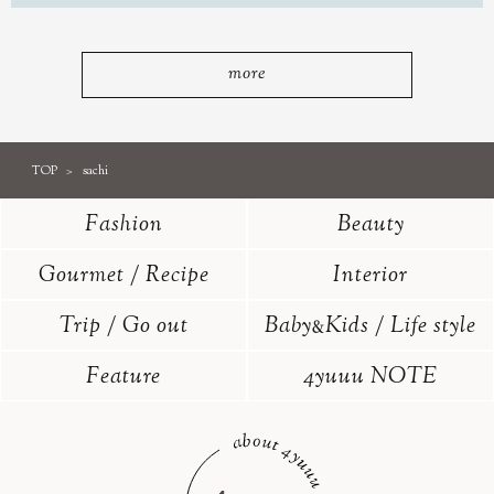
more
TOP
sachi
Fashion
Beauty
Gourmet / Recipe
Interior
Trip / Go out
Baby
Kids / Life style
&
Feature
4yuuu NOTE