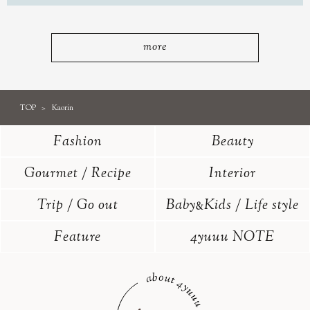
more
TOP
Kaorin
Fashion
Beauty
Gourmet / Recipe
Interior
Trip / Go out
Baby
Kids / Life style
&
Feature
4yuuu NOTE