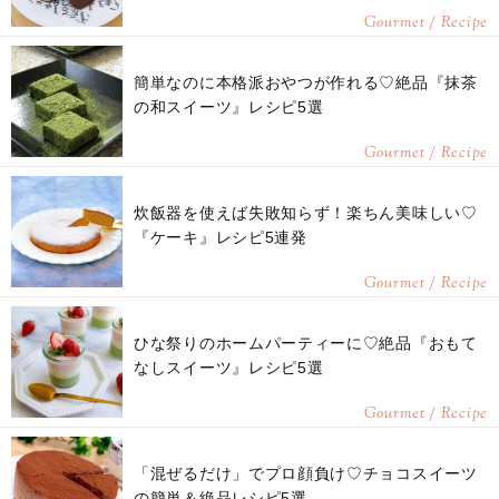
Gourmet / Recipe
簡単なのに本格派おやつが作れる♡絶品『抹茶
の和スイーツ』レシピ5選
Gourmet / Recipe
炊飯器を使えば失敗知らず！楽ちん美味しい♡
『ケーキ』レシピ5連発
Gourmet / Recipe
ひな祭りのホームパーティーに♡絶品『おもて
なしスイーツ』レシピ5選
Gourmet / Recipe
「混ぜるだけ」でプロ顔負け♡チョコスイーツ
の簡単＆絶品レシピ5選