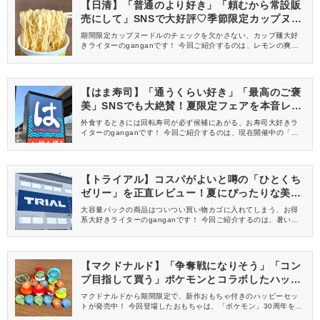
【日清】「普通のより好き」「頼むから常設販
売にして」SNSで大好評♡季節限定カップヌー
ドルが発売中！
期間限定カップヌードルのチェックを欠かさない、カップ麺大好
きライターのganganです！ 今回ご紹介するのは、レモンの爽や
かな酸味がクセになる、暑い季節にぴったりな一品。 実際に食べ
てみたので、気になる味をレビューします♪
【はま寿司】「通うくらい好き」「最高のご褒
美」SNSでも大絶賛！夏限定フェアを本音レビ
ューしてみた
外食するときには回転寿司が必ず候補にあがる、お寿司大好きラ
イターのganganです！ 今回ご紹介するのは、現在開催中の「は
ま寿司の旨ねた夏祭り 第3弾」の期間限定メニュー。 実際にお店
で食べてみたので、気になる内容をレビューします♪
【トライアル】コスパがよいと噂の「ひとくち
ゼリー」を正直レビュー！夏にぴったりな美味
しさ
大容量パックの商品はついつい買い物カゴに入れてしまう、お得
系大好きライターのganganです！ 今回ご紹介するのは、暑い季
節にぴったりなトライアル限定の大人気商品。 実際に食べてみた
ので、気になる味をレビューします♪
【マクドナルド】「争奪戦になりそう」「コン
プ目指して買う」ポケモンとコラボしたハッピ
ーセットが登場！
マクドナルドから期間限定で、新作おもちゃ付きのハッピーセッ
トが発売中！ 今回登場したおもちゃは、「ポケモン」30周年を記
念して旅立ちの3匹をモチーフにした一品です♪ さっそく、気にな