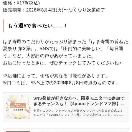
価格：¥176(税込)
販売期間：2026年8月4日(火)〜なくなり次第終了
もう週5で食べたい……！
はま寿司のこだわりがたっぷり詰まった「はま寿司の旨ねた
夏祭り 第3弾」。SNSでは「圧倒的に美味しい」「毎日通
う」など、大好評の声があがっていました。
お店に行ったときは、ぜひチェックしてみてくださいね♪
※店舗によって、価格が異なる可能性があります。
※口コミは、SNS上での2026年8月8日時点のものです。
SNS発信が好きな方へ、限定モニターに参加で
きるチャンスも！【4yuuuトレンドママ部】部
員募集中
美容やコスメ、ファッションが好きなママたちが集まる公式コミ
ュニティ『4yuuuトレンドママ部』♡ママ友がほしい方、コスメサ
ンプルをお試ししてくれる方、美容やママ向けの情報を一緒に発
信してくれる方を募集しています！