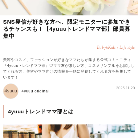
SNS発信が好きな方へ、限定モニターに参加でき
るチャンスも！【4yuuuトレンドママ部】部員募
集中
Baby
Kids / Life style
&
美容やコスメ、ファッションが好きなママたちが集まる公式コミュニティ
『4yuuuトレンドママ部』♡ママ友がほしい方、コスメサンプルをお試しし
てくれる方、美容やママ向けの情報を一緒に発信してくれる方を募集して
います！
2025.11.20
4yuuu original
4yuuuトレンドママ部とは