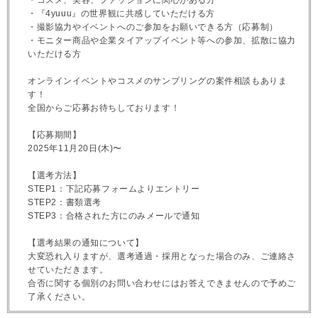
・コスメ、美容、ファッションに関心がある方
・『4yuuu』の世界観に共感していただける方
・撮影協力やイベントへのご参加をお願いできる方（応募制）
・モニター商品や企業タイアップイベント等への参加、拡散に協力
いただける方
オンラインイベントやコスメのサンプリングの案件相談もありま
す！
全国からご応募お待ちしております！
【応募期間】
2025年11月20日(木)〜
【選考方法】
STEP1：下記応募フォームよりエントリー
STEP2：書類選考
STEP3：合格された方にのみメールで通知
【選考結果の通知について】
大変恐れ入りますが、選考通過・採用となった場合のみ、ご連絡さ
せていただきます。
合否に関する個別のお問い合わせにはお答えできませんので予めご
了承ください。