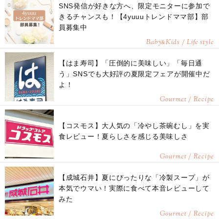
SNS発信が好きな方へ、限定モニターに参加で
きるチャンスも！【4yuuuトレンドママ部】部
員募集中
Baby
Kids / Life style
&
【はま寿司】「圧倒的に美味しい」「毎日通
う」SNSでも大好評の夏限定フェアが開催中だ
よ！
Gourmet / Recipe
【コスモス】大人気の「冷やし茶碗むし」を実
食レビュー！夏らしさを感じる美味しさ
Gourmet / Recipe
【成城石井】夏にぴったりな「冷製スープ」が
本気でウマい！実際に食べて本音レビューして
みた
Gourmet / Recipe