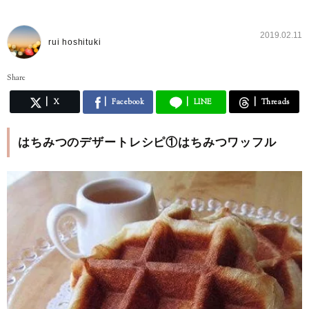
2019.02.11
rui hoshituki
Share
X
Facebook
LINE
Threads
はちみつのデザートレシピ①はちみつワッフル