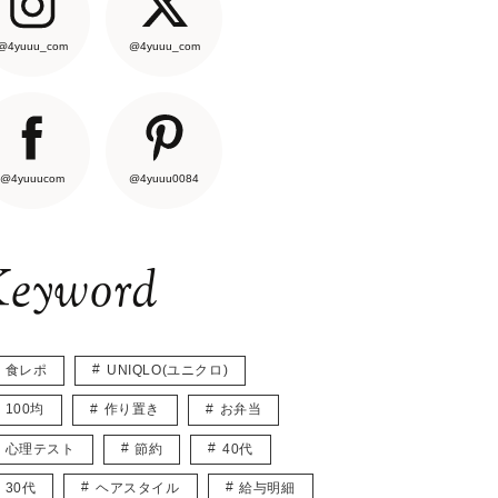
@4yuuu_com
@4yuuu_com
@4yuuucom
@4yuuu0084
eyword
食レポ
UNIQLO(ユニクロ)
100均
作り置き
お弁当
心理テスト
節約
40代
30代
ヘアスタイル
給与明細