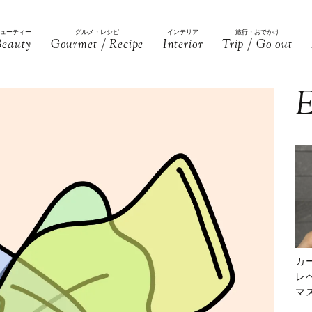
ビューティー
グルメ・レシピ
インテリア
旅行・おでかけ
Beauty
Gourmet / Recipe
Interior
Trip / Go out
E
カ
レ
マ
下