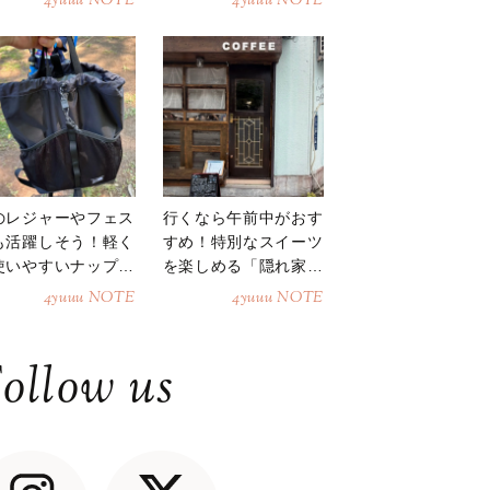
4yuuu NOTE
4yuuu NOTE
のレジャーやフェス
行くなら午前中がおす
も活躍しそう！軽く
すめ！特別なスイーツ
使いやすいナップサ
を楽しめる「隠れ家カ
ク
フェ」
4yuuu NOTE
4yuuu NOTE
ollow us