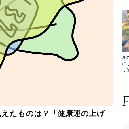
夏
に
て
ッ
F
見えたものは？「健康運の上げ