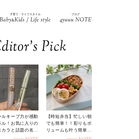
子育て・ライフスタイル
ブログ
Baby
Kids / Life style
4yuuu NOTE
&
ditor’s Pick
ールキープ力が感動
【時短弁当】忙しい朝
ベル！お気に入りの
でも簡単！！彩りもボ
スカラと話題の名品
リュームも叶う簡単そ
地
ぼろ弁当！