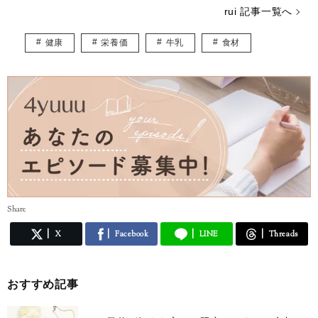
幼児食・離乳食など子供向けメニューはもちろん、介護施設・社員食堂
rui 記事一覧へ
での勤務経験も活かし、大人も子供も見るだけでお腹が空いてきちゃう
ような記事を目指します！
健康
栄養価
牛乳
食材
Share
X
Facebook
LINE
Threads
おすすめ記事