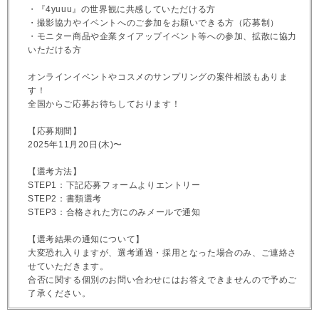
・『4yuuu』の世界観に共感していただける方
・撮影協力やイベントへのご参加をお願いできる方（応募制）
・モニター商品や企業タイアップイベント等への参加、拡散に協力
いただける方
オンラインイベントやコスメのサンプリングの案件相談もありま
す！
全国からご応募お待ちしております！
【応募期間】
2025年11月20日(木)〜
【選考方法】
STEP1：下記応募フォームよりエントリー
STEP2：書類選考
STEP3：合格された方にのみメールで通知
【選考結果の通知について】
大変恐れ入りますが、選考通過・採用となった場合のみ、ご連絡さ
せていただきます。
合否に関する個別のお問い合わせにはお答えできませんので予めご
了承ください。