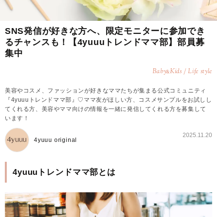
SNS発信が好きな方へ、限定モニターに参加でき
るチャンスも！【4yuuuトレンドママ部】部員募
集中
Baby
Kids / Life style
&
美容やコスメ、ファッションが好きなママたちが集まる公式コミュニティ
『4yuuuトレンドママ部』♡ママ友がほしい方、コスメサンプルをお試しし
てくれる方、美容やママ向けの情報を一緒に発信してくれる方を募集して
います！
2025.11.20
4yuuu original
4yuuuトレンドママ部とは