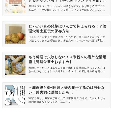
きるチャンスも！【4yuuuトレンドママ部】部
員募集中
美容やコスメ、ファッションが好きなママたちが集まる公式コミ
ュニティ『4yuuuトレンドママ部』♡ママ友がほしい方、コスメサ
ンプルをお試ししてくれる方、美容やママ向けの情報を一緒に発
信してくれる方を募集しています！
じゃがいもの発芽はりんごで抑えられる！？管
理栄養士直伝の保存方法
じゃがいもが安くて大量に買ったものの、使う前に芽が出てしま
い捨ててしまった経験はありませんか？じゃがいもの芽は毒性が
あるため取り除く必要があることはよく知られていますが、実は
上手に保存すれば発芽を抑制できるんです！今回は、じゃがいも
のおすすめの保存方法についてご紹介します。
もう料理で失敗しない！＜米粉＞の意外な活用
術【管理栄養士おすすめ】
米粉を使ったことはありますか？米粉を日常的に使っている方は
意外と少ないかもしれませんね。今回は、本来は薄力粉を使って
作るホワイトソースや天ぷらを米粉で作る方法をご紹介します。
実は定番の薄力粉を使うよりも、米粉を使った方が失敗しにくく
美味しくできるのです。
＜義両親と0円同居＞好き勝手するのは許せな
い！弟夫婦に説教したら…
実家の親と、弟家族が始めた二世帯住宅での同居。だんだんと両
親の元気がなくなってきて……！？