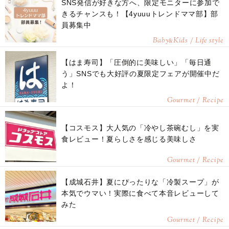
SNS発信が好きな方へ、限定モニターに参加で
きるチャンスも！【4yuuuトレンドママ部】部
員募集中
Baby
Kids / Life style
&
【はま寿司】「圧倒的に美味しい」「毎日通
う」SNSでも大好評の夏限定フェアが開催中だ
よ！
Gourmet / Recipe
【コスモス】大人気の「冷やし茶碗むし」を実
食レビュー！夏らしさを感じる美味しさ
Gourmet / Recipe
【成城石井】夏にぴったりな「冷製スープ」が
本気でウマい！実際に食べて本音レビューして
みた
Gourmet / Recipe