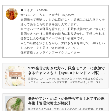
◆ライター / satomi
食べること、作ることが大好きな30代。
夫婦揃って美味しいものに目がなく、週末はごはん屋さんを
巡ってあちこち街歩きを楽しんでいます。
家ではハーブや野菜を育てたり、肌荒れ改善のために飲んだ
甘酒をきっかけに発酵食の魅力に取り憑かれ、手軽に作れる
発酵ごはんや発酵スイーツを日々研究中です。
自分の経験を活かしながら、大好きな食を通じて「美味しい
しあわせ」をお届けできれば嬉しいです。
保有資格：オンラインフードクリエイター
SNS発信が好きな方へ、限定モニターに参加で
きるチャンスも！【4yuuuトレンドママ部】部
員募集中
美容やコスメ、ファッションが好きなママたちが集まる公式コミ
ュニティ『4yuuuトレンドママ部』♡ママ友がほしい方、コスメサ
ンプルをお試ししてくれる方、美容やママ向けの情報を一緒に発
信してくれる方を募集しています！
傷みやすい＜かぶ＞が長持ちする！おすすめ保
存術【管理栄養士が解説】
春に手に入るかぶは、やわらかくみずみずしいのが特徴。すぐ食