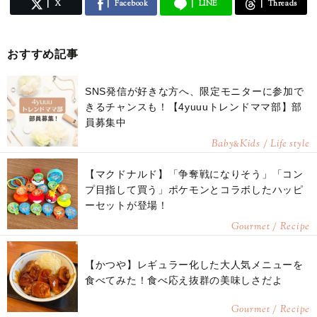
X
Facebook
LINE
Threads
おすすめ記事
SNS発信が好きな方へ、限定モニターに参加で
きるチャンスも！【4yuuuトレンドママ部】部
員募集中
Baby
Kids / Life style
&
【マクドナルド】「争奪戦になりそう」「コン
プ目指して買う」ポケモンとコラボしたハッピ
ーセットが登場！
Gourmet / Recipe
【かつや】レギュラー化した大人気メニューを
食べてみた！食べ応え抜群の美味しさだよ
Gourmet / Recipe