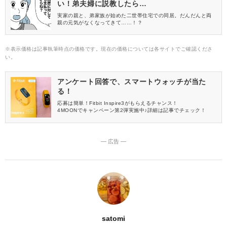
い！弟夫婦に説教したら…
実家の親と、弟家族が始めた二世帯住宅での同居。だんだんと両
親の元気がなくなってきて……！？
※表示価格は記事執筆時点の価格です。現在の価格については各サイトでご確認くださ
い。
アンケート回答で、スマートウォッチが当た
る！
応募は簡単！Fitbit Inspire3がもらえるチャンス！
4MOONでキャンペーン第2弾実施中♪詳細は記事でチェック！
― 広告 ―
satomi