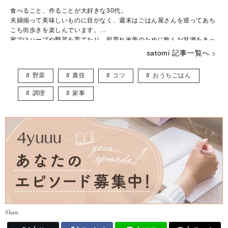
食べること、作ることが大好きな30代。
夫婦揃って美味しいものに目がなく、週末はごはん屋さんを巡ってあち
こち街歩きを楽しんでいます。
家ではハーブや野菜を育てたり、肌荒れ改善のために飲んだ甘酒をきっ
かけに発酵食の魅力に取り憑かれ、手軽に作れる発酵ごはんや発酵スイ
satomi 記事一覧へ
ーツを日々研究中です。
自分の経験を活かしながら、大好きな食を通じて「美味しいしあわせ」
野菜
裏技
コツ
おうちごはん
をお届けできれば嬉しいです。
保有資格：オンラインフードクリエイター
調理
家事
Share