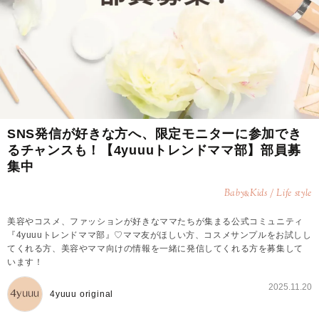
SNS発信が好きな方へ、限定モニターに参加でき
るチャンスも！【4yuuuトレンドママ部】部員募
集中
Baby
Kids / Life style
&
美容やコスメ、ファッションが好きなママたちが集まる公式コミュニティ
『4yuuuトレンドママ部』♡ママ友がほしい方、コスメサンプルをお試しし
てくれる方、美容やママ向けの情報を一緒に発信してくれる方を募集して
います！
2025.11.20
4yuuu original