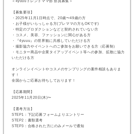
＜4yuuuトレンドママ部 部員募集＞
【募集要項】
・2025年11月1日時点で、20歳〜49歳の方
・お子様がいらっしゃる方(プレママの方もOKです)
・特定のプロダクションなどと契約されていない方
・コスメ、美容、ファッションに関心がある方
・『4yuuu』の世界観に共感していただける方
・撮影協力やイベントへのご参加をお願いできる方（応募制）
・モニター商品や企業タイアップイベント等への参加、拡散に協力
いただける方
オンラインイベントやコスメのサンプリングの案件相談もありま
す！
全国からご応募お待ちしております！
【応募期間】
2025年11月20日(木)〜
【選考方法】
STEP1：下記応募フォームよりエントリー
STEP2：書類選考
STEP3：合格された方にのみメールで通知