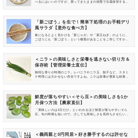
べるにはいいのですが、買ってきたままの状態で冷蔵保管する
と、すぐに傷んでしまいます。保存するには、根と茎を分けて保
存するのが◎今回は、かぶのおすすめの保存方法を、かぶの栄養と
併せて紹介します。
「新ごぼう」を生で！簡単下処理のお手軽デリ
風サラダ【意外な食べ方】
春になるとよく見かける「新じゃが」や「新玉ねぎ」のように、
ごぼうにも「新ごぼう」という種類があることをご存じですか？
普通のごぼうに比べてやわらかくアクが少ないため、生でも美味
しく味わえるのが特徴です。今回は、新ごぼうの特徴と、すぐに
作れる「デリ風ごまマヨサラダ」の作り方をご紹介します。今し
か味わえない食べ方をぜひ楽しんでみてください！
＜ニラ＞の美味しさと栄養を逃さない切り方＆
保存術【管理栄養士直伝】
独特な香りが特徴のニラ。レバニラやニラ玉、餃子など、スタミ
ナ料理には欠かせない存在ですよね。ニラは栄養が豊富な緑黄色
野菜の一つですが、切り方や保存の方法で栄養価が変わるんです
よ。今回は栄養を逃さないおすすめの切り方と保存方法をご紹介
いたします。
鮮度が落ちやすい＜そら豆＞の美味しさを1か
月保つ方法【農家直伝】
「美味しいのは3日だけ」といわれるほど鮮度が落ちやすいそら
豆。旬の時期も短いので、少しでも美味しさを長持ちさせたいで
すよね。今回は、そんなそら豆の保存方法をご紹介します。サヤ
ごと保存、豆だけの保存など、さまざまな方法をご紹介しますの
で、ぜひ参考にしてみてください。
＜義両親と0円同居＞好き勝手するのは許せな