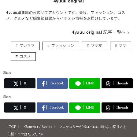
4yuuu original
4yuuu編集部の公式サブアカウントです。美容、ファッション、コス
メ、グルメなど編集部目線からイチオシ情報をお届けしています。
4yuuu original 記事一覧へ
プレママ
ファッション
ママ友
ママ
コスメ
Share
X
Facebook
LINE
Threads
Share
X
Facebook
LINE
Threads
TOP
Gourmet / Recipe
ブロッコリーがボロボロに崩れない切り方を
伝授！コツはたった1つ♪