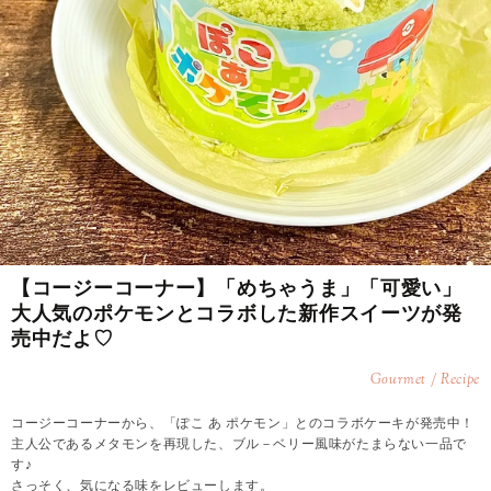
【コージーコーナー】「めちゃうま」「可愛い」
大人気のポケモンとコラボした新作スイーツが発
売中だよ♡
Gourmet / Recipe
コージーコーナーから、「ぽこ あ ポケモン」とのコラボケーキが発売中！
主人公であるメタモンを再現した、ブル－ベリー風味がたまらない一品で
す♪
さっそく、気になる味をレビューします。