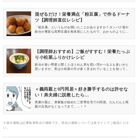
ご紹介します。ピザ生地とチキンは市販品を使うので、忙しいマ
マや料理が苦手な方でも大丈夫！簡単で本格的な味が再現できま
すよ♪
混ぜるだけ！栄養満点「粉豆腐」で作るドーナ
ツ【調理師直伝レシピ】
「粉豆腐」というものを聞いたことがありますか？タンパク質や
鉄分が豊富な高野豆腐を粉末状にしたもので、おからのようにさ
まざまな料理に混ぜて使えるものです。給食でも炒り豆腐やおや
つの材料として使用されている、スーパーで380円程度で買える栄
養満点の食材なんですよ。でも、高野豆腐の味が苦手な子も多い
もの。そこで今回は、その粉豆腐をドーナツにアレンジしたレシ
【調理師おすすめ】ご飯がすすむ！栄養たっぷ
ピをご紹介します♪
り小松菜ふりかけレシピ
鉄分が多い野菜と聞くとほうれん草を思い浮かべる人も多いかと
思いますが、実は小松菜の方が多く含まれていることを知ってい
ましたか？美容に良いことで有名なビタミンCも小松菜の方が多く
含まれており、さらに成長ざかりのお子様に嬉しいカルシウムは
なんとほうれん草の3倍も含まれているんです。今回は、栄養たっ
ぷりでお子様にもおすすめの、小松菜の苦みを感じにくいふりか
＜義両親と0円同居＞好き勝手するのは許せな
けのレシピをご紹介します。
い！弟夫婦に説教したら…
実家の親と、弟家族が始めた二世帯住宅での同居。だんだんと両
親の元気がなくなってきて……！？
※表示価格は記事執筆時点の価格です。現在の価格については各サイトでご確認くださ
い。