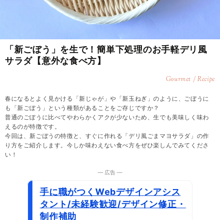
「新ごぼう」を生で！簡単下処理のお手軽デリ風
サラダ【意外な食べ方】
Gourmet / Recipe
春になるとよく見かける「新じゃが」や「新玉ねぎ」のように、ごぼうに
も「新ごぼう」という種類があることをご存じですか？
普通のごぼうに比べてやわらかくアクが少ないため、生でも美味しく味わ
えるのが特徴です。
今回は、新ごぼうの特徴と、すぐに作れる「デリ風ごまマヨサラダ」の作
り方をご紹介します。今しか味わえない食べ方をぜひ楽しんでみてくださ
い！
― 広告 ―
手に職がつくWebデザインアシス
タント/未経験歓迎/デザイン修正・
制作補助