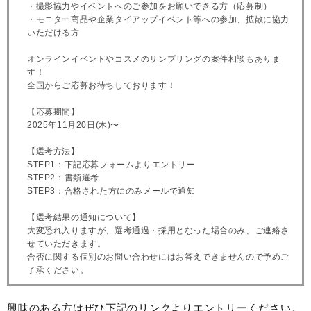
・撮影協力やイベントへのご参加をお願いできる方（応募制）
・モニター商品や企業タイアップイベント等への参加、拡散に協力
いただける方
オンラインイベントやコスメのサンプリングの案件相談もありま
す！
全国からご応募お待ちしております！
【応募期間】
2025年11月20日(木)〜
【選考方法】
STEP1：下記応募フォームよりエントリー
STEP2：書類選考
STEP3：合格された方にのみメールで通知
【選考結果の通知について】
大変恐れ入りますが、選考通過・採用となった場合のみ、ご連絡さ
せていただきます。
合否に関する個別のお問い合わせにはお答えできませんので予めご
了承ください。
興味のある方はぜひ下記のリンクよりエントリーください。