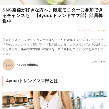
SNS発信が好きな方へ、限定モニターに参加でき
るチャンスも！【4yuuuトレンドママ部】部員募
集中
Baby
Kids / Life style
&
美容やコスメ、ファッションが好きなママたちが集まる公式コミュニティ
『4yuuuトレンドママ部』♡ママ友がほしい方、コスメサンプルをお試しし
てくれる方、美容やママ向けの情報を一緒に発信してくれる方を募集して
います！
2025.11.20
4yuuu original
4yuuuトレンドママ部とは