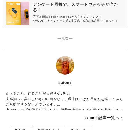
アンケート回答で、スマートウォッチが当た
る！
応募は簡単！Fitbit Inspire3がもらえるチャンス！
4MOONでキャンペーン第2弾実施中♪詳細は記事でチェック！
― 広告 ―
satomi
食べること、作ることが大好きな30代。
夫婦揃って美味しいものに目がなく、週末はごはん屋さんを巡ってあち
こち街歩きを楽しんでいます。
家ではハーブや野菜を育てたり、肌荒れ改善のために飲んだ甘酒をきっ
かけに発酵食の魅力に取り憑かれ、手軽に作れる発酵ごはんや発酵スイ
satomi 記事一覧へ
ーツを日々研究中です。
自分の経験を活かしながら、大好きな食を通じて「美味しいしあわせ」