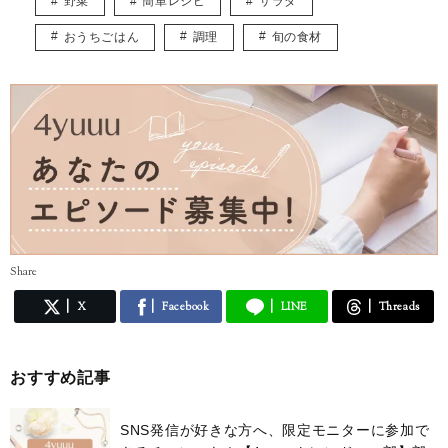
野菜
簡単レシピ
サラダ
をお届けできれば嬉しいです。
保有資格：オンラインフードクリエイター
おうちごはん
調理
旬の食材
Share
X
Facebook
LINE
Threads
おすすめ記事
SNS発信が好きな方へ、限定モニターに参加で