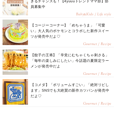
きるチャンスも！【4yuuuトレンドママ部】部
員募集中
Baby
Kids / Life style
&
【コージーコーナー】「めちゃうま」「可愛
い」大人気のポケモンとコラボした新作スイー
ツが発売中だよ♡
Gourmet / Recipe
【餃子の王将】「辛党にむちゃくちゃ刺さる」
「毎年の楽しみにしたい」今話題の夏限定ラー
メンが発売中だよ
Gourmet / Recipe
【コメダ】「ボリュームすごい」「絶対リピし
ます」SNSでも大絶賛の新作カツパンが発売中
だよ♡
Gourmet / Recipe