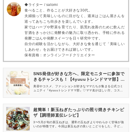
◆ライター / satomi
食べること、作ることが大好きな30代。
夫婦揃って美味しいものに目がなく、週末はごはん屋さんを
巡ってあちこち街歩きを楽しんでいます。
家ではハーブや野菜を育てたり、肌荒れ改善のために飲んだ
甘酒をきっかけに発酵食の魅力に取り憑かれ、手軽に作れる
発酵ごはんや発酵スイーツを日々研究中です。
自分の経験を活かしながら、大好きな食を通じて「美味しい
しあわせ」をお届けできれば嬉しいです。
保有資格：オンラインフードクリエイター
SNS発信が好きな方へ、限定モニターに参加で
きるチャンスも！【4yuuuトレンドママ部】部
員募集中
美容やコスメ、ファッションが好きなママたちが集まる公式コミ
ュニティ『4yuuuトレンドママ部』♡ママ友がほしい方、コスメサ
ンプルをお試ししてくれる方、美容やママ向けの情報を一緒に発
信してくれる方を募集しています！
超簡単！新玉ねぎたっぷりの照り焼きチキンピ
ザ【調理師直伝レシピ】
3〜5月が旬の新玉ねぎは、通常の玉ねぎよりやわらかく甘味が強
いのが特徴です。今回は新玉ねぎの良いとこどりをした、子ども
も思わずお手伝いしたくなる「照り焼きチキンピザ」のレシピを