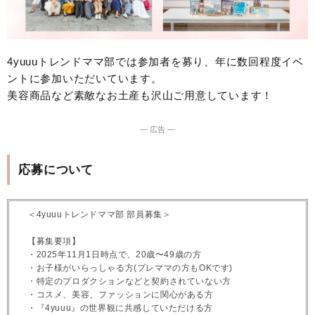
4yuuuトレンドママ部では参加者を募り、年に数回程度イベ
ントに参加いただいています。
美容商品など素敵なお土産も沢山ご用意しています！
― 広告 ―
応募について
＜4yuuuトレンドママ部 部員募集＞
【募集要項】
・2025年11月1日時点で、20歳〜49歳の方
・お子様がいらっしゃる方(プレママの方もOKです)
・特定のプロダクションなどと契約されていない方
・コスメ、美容、ファッションに関心がある方
・『4yuuu』の世界観に共感していただける方