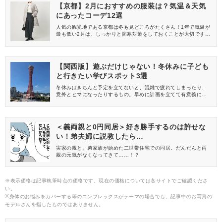
【京都】2月におすすめの服装は？気温＆天気
にあったコーデ12選
人気の観光地である京都は冬も見どころがたくさん！1年で気温が
最も低い2月は、しっかりと防寒対策をしておくことが大切です。
今回は、気温や天気にあった旅行におすすめのコーデをご紹介し
ます♡
【関西版】遊ぶだけじゃない！冬休みに子ども
と行きたい学びスポット3選
冬休みはきちんと予定を立てないと、混雑で疲れてしまったり、
意外とヒマになったりするもの。早めに計画を立てて有意義に過
ごしたいですよね。今回は「せっかくなら遊びながら“学べる”施設
に出かけたい！」「冬休みを無駄にしたくない！」とお考えのマ
マたちへ、おすすめのスポットを3つ厳選してご紹介します。【関
西エリア】から選んでみたので、冬休みのお出かけ先の参考にし
＜義両親と0円同居＞好き勝手するのは許せな
てみてくださいね。
い！弟夫婦に説教したら…
実家の親と、弟家族が始めた二世帯住宅での同居。だんだんと両
親の元気がなくなってきて……！？
※表示価格は記事執筆時点の価格です。現在の価格については各サイトでご確認くださ
い。
※身体のお悩みをカバーする等のコンプレックスがテーマの場合でも、記事中のお写真の
モデルさんを指したものではありません。