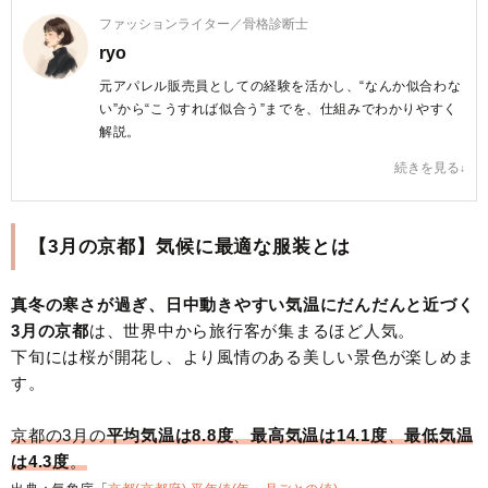
ファッションライター／骨格診断士
ryo
元アパレル販売員としての経験を活かし、“なんか似合わな
い”から“こうすれば似合う”までを、仕組みでわかりやすく
解説。
ブログ「nattune」では、骨格ナチュラルに特化し、40代
続きを見る
女性が自分らしくおしゃれを楽しめる服選びを提案してい
る。
【3月の京都】気候に最適な服装とは
▶ブログ「nattune」
https://pierrot-style.com/
ryo プロフィールへ
真冬の寒さが過ぎ、日中動きやすい気温にだんだんと近づく
3月の京都
は、世界中から旅行客が集まるほど人気。
下旬には桜が開花し、より風情のある美しい景色が楽しめま
す。
京都の3月の
平均気温は8.8度
、
最高気温は14.1度
、
最低気温
は4.3度
。