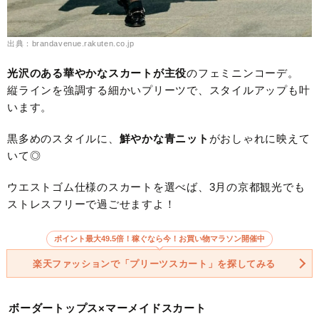
出典：brandavenue.rakuten.co.jp
光沢のある華やかなスカートが主役
のフェミニンコーデ。
縦ラインを強調する細かいプリーツで、スタイルアップも叶
います。
黒多めのスタイルに、
鮮やかな青ニット
がおしゃれに映えて
いて◎
ウエストゴム仕様のスカートを選べば、3月の京都観光でも
ストレスフリーで過ごせますよ！
ポイント最大49.5倍！稼ぐなら今！お買い物マラソン開催中
楽天ファッションで「プリーツスカート」を探してみる
ボーダートップス×マーメイドスカート