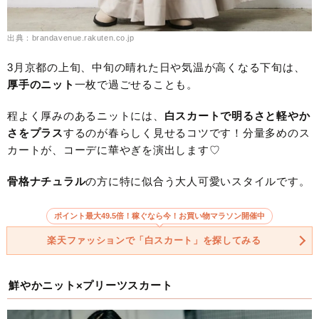
出典：brandavenue.rakuten.co.jp
3月京都の上旬、中旬の晴れた日や気温が高くなる下旬は、
厚手のニット
一枚で過ごせることも。
程よく厚みのあるニットには、
白スカートで明るさと軽やか
さをプラス
するのが春らしく見せるコツです！分量多めのス
カートが、コーデに華やぎを演出します♡
骨格ナチュラル
の方に特に似合う大人可愛いスタイルです。
ポイント最大49.5倍！稼ぐなら今！お買い物マラソン開催中
楽天ファッションで「白スカート」を探してみる
鮮やかニット×プリーツスカート