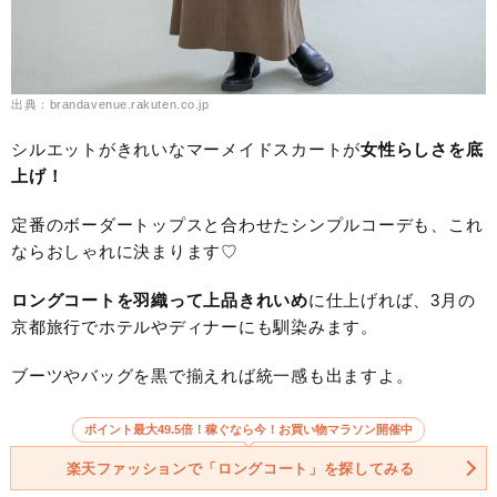
出典：brandavenue.rakuten.co.jp
シルエットがきれいなマーメイドスカートが
女性らしさを底
上げ！
定番のボーダートップスと合わせたシンプルコーデも、これ
ならおしゃれに決まります♡
ロングコートを羽織って上品きれいめ
に仕上げれば、3月の
京都旅行でホテルやディナーにも馴染みます。
ブーツやバッグを黒で揃えれば統一感も出ますよ。
ポイント最大49.5倍！稼ぐなら今！お買い物マラソン開催中
楽天ファッションで「ロングコート」を探してみる