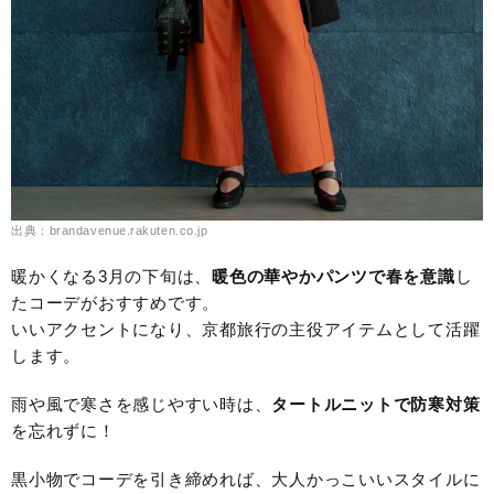
出典：brandavenue.rakuten.co.jp
暖かくなる3月の下旬は、
暖色の華やかパンツで春を意識
し
たコーデがおすすめです。
いいアクセントになり、京都旅行の主役アイテムとして活躍
します。
雨や風で寒さを感じやすい時は、
タートルニットで防寒対策
を忘れずに！
黒小物でコーデを引き締めれば、大人かっこいいスタイルに