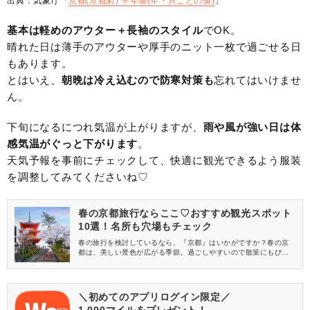
出典：気象庁「
京都(京都府) 平年値(年・月ごとの値)
」
基本は軽めのアウター＋長袖のスタイル
でOK。
晴れた日は薄手のアウターや厚手のニット一枚で過ごせる日
もあります。
とはいえ、
朝晩は冷え込むので防寒対策も
忘れてはいけませ
ん。
下旬になるにつれ気温が上がりますが、
雨や風が強い日は体
感気温がぐっと下がります
。
天気予報を事前にチェックして、快適に観光できるよう服装
を調整してみてくださいね♡
春の京都旅行ならここ♡おすすめ観光スポット
10選！名所も穴場もチェック
春の旅行を検討しているなら、『京都』はいかがですか？春の京
都は、美しい景色が広がる季節。過ごしやすいので散策にもぴっ
たりです。この記事では、春の京都旅行におすすめの観光スポッ
トを名所から穴場までご紹介！日帰りも可能なモデルコースもチ
ェックしましょう。春ならではの京都の見どころや魅力をたっぷ
りとお届けします。
＼初めてのアプリログイン限定／