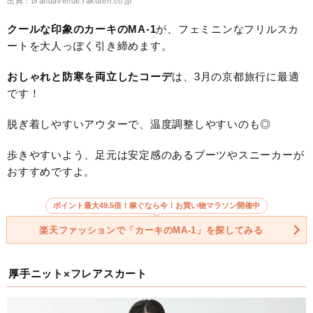
出典：brandavenue.rakuten.co.jp
クールな印象のカーキのMA-1
が、フェミニンなフリルスカ
ートを大人っぽく引き締めます。
おしゃれと防寒を両立したコーデ
は、3月の京都旅行に最適
です！
脱ぎ着しやすいアウターで、温度調整しやすいのも◎
歩きやすいよう、足元は安定感のあるブーツやスニーカーが
おすすめですよ。
ポイント最大49.5倍！稼ぐなら今！お買い物マラソン開催中
楽天ファッションで「カーキのMA-1」を探してみる
厚手ニット×フレアスカート