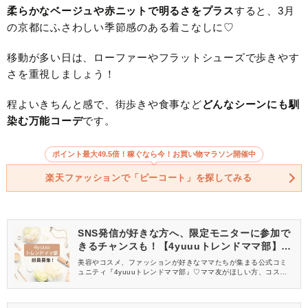
柔らかなベージュや赤ニットで明るさをプラス
すると、3月
の京都にふさわしい季節感のある着こなしに♡
移動が多い日は、ローファーやフラットシューズで歩きやす
さを重視しましょう！
程よいきちんと感で、街歩きや食事など
どんなシーンにも馴
染む万能コーデ
です。
ポイント最大49.5倍！稼ぐなら今！お買い物マラソン開催中
楽天ファッションで「ピーコート」を探してみる
SNS発信が好きな方へ、限定モニターに参加で
きるチャンスも！【4yuuuトレンドママ部】部
員募集中
美容やコスメ、ファッションが好きなママたちが集まる公式コミ
ュニティ『4yuuuトレンドママ部』♡ママ友がほしい方、コスメサ
ンプルをお試ししてくれる方、美容やママ向けの情報を一緒に発
信してくれる方を募集しています！