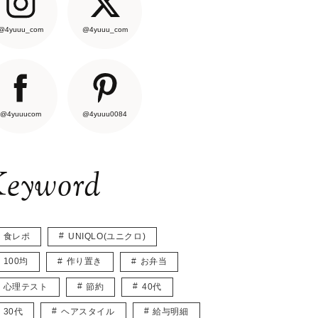
@4yuuu_com
@4yuuu_com
@4yuuucom
@4yuuu0084
eyword
食レポ
UNIQLO(ユニクロ)
100均
作り置き
お弁当
心理テスト
節約
40代
30代
ヘアスタイル
給与明細