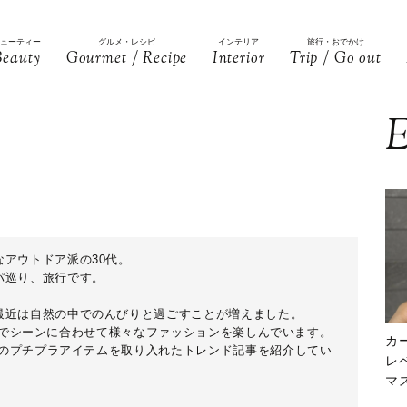
ビューティー
グルメ・レシピ
インテリア
旅行・おでかけ
Beauty
Gourmet / Recipe
Interior
Trip / Go out
E
アウトドア派の30代。
パ巡り、旅行です。
最近は自然の中でのんびりと過ごすことが増えました。
ARAでシーンに合わせて様々なファッションを楽しんでいます。
カ
などのプチプラアイテムを取り入れたトレンド記事を紹介してい
レ
マ
下