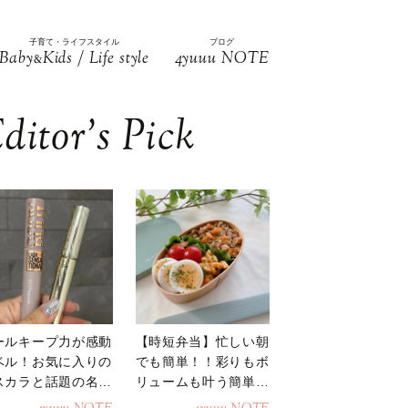
子育て・ライフスタイル
ブログ
Baby
Kids / Life style
4yuuu NOTE
&
ditor’s Pick
ールキープ力が感動
【時短弁当】忙しい朝
ベル！お気に入りの
でも簡単！！彩りもボ
スカラと話題の名品
リュームも叶う簡単そ
地
ぼろ弁当！