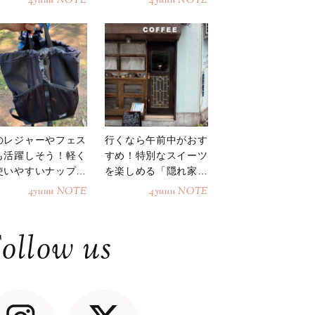
4yuuu NOTE
4yuuu NOTE
のレジャーやフェス
行くなら午前中がおす
も活躍しそう！軽く
すめ！特別なスイーツ
使いやすいナップサ
を楽しめる「隠れ家カ
ク
フェ」
4yuuu NOTE
4yuuu NOTE
ollow us