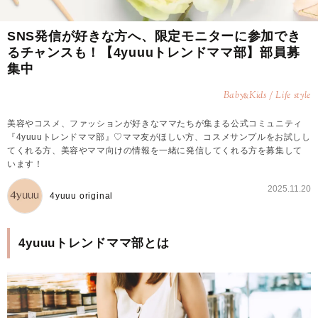
SNS発信が好きな方へ、限定モニターに参加でき
るチャンスも！【4yuuuトレンドママ部】部員募
集中
Baby
Kids / Life style
&
美容やコスメ、ファッションが好きなママたちが集まる公式コミュニティ
『4yuuuトレンドママ部』♡ママ友がほしい方、コスメサンプルをお試しし
てくれる方、美容やママ向けの情報を一緒に発信してくれる方を募集して
います！
2025.11.20
4yuuu original
4yuuuトレンドママ部とは