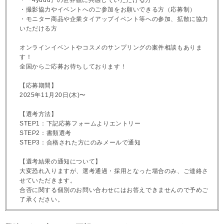
・撮影協力やイベントへのご参加をお願いできる方（応募制）
・モニター商品や企業タイアップイベント等への参加、拡散に協力
いただける方
オンラインイベントやコスメのサンプリングの案件相談もありま
す！
全国からご応募お待ちしております！
【応募期間】
2025年11月20日(木)〜
【選考方法】
STEP1：下記応募フォームよりエントリー
STEP2：書類選考
STEP3：合格された方にのみメールで通知
【選考結果の通知について】
大変恐れ入りますが、選考通過・採用となった場合のみ、ご連絡さ
せていただきます。
合否に関する個別のお問い合わせにはお答えできませんので予めご
了承ください。