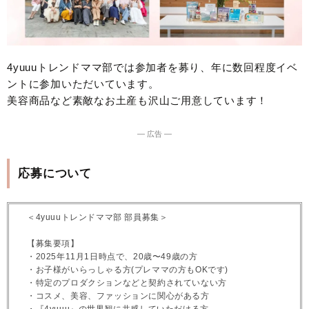
4yuuuトレンドママ部では参加者を募り、年に数回程度イベ
ントに参加いただいています。
美容商品など素敵なお土産も沢山ご用意しています！
― 広告 ―
応募について
＜4yuuuトレンドママ部 部員募集＞
【募集要項】
・2025年11月1日時点で、20歳〜49歳の方
・お子様がいらっしゃる方(プレママの方もOKです)
・特定のプロダクションなどと契約されていない方
・コスメ、美容、ファッションに関心がある方
・『4yuuu』の世界観に共感していただける方