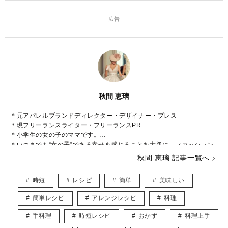
― 広告 ―
秋間 恵璃
＊元アパレルブランドディレクター・デザイナー・プレス
＊現フリーランスライター・フリーランスPR
＊小学生の女の子のママです。
＊いつまでも“女の子”である幸せを感じることを大切に、ファッション
や美容などに関心をもって日々過ごしております♡
秋間 恵璃 記事一覧へ
インスタグラム* @eriusa0325
https://instagram.com/eriusa0325/
時短
レシピ
簡単
美味しい
メール* eriusa0325@gmail.com
(コンタクトはインスタグラムのDM、メールアドレスへお願いいたしま
簡単レシピ
アレンジレシピ
料理
す)
※恐れ入りますが、商品に関してのご質問にはお答えしかねます。
手料理
時短レシピ
おかず
料理上手