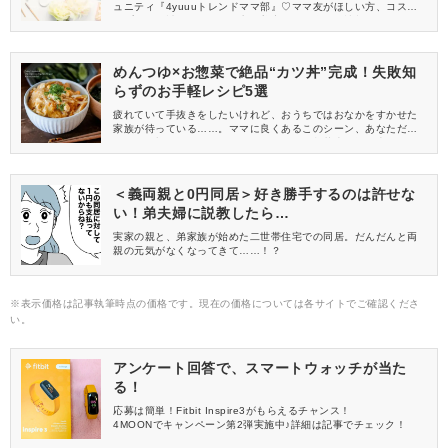
ュニティ『4yuuuトレンドママ部』♡ママ友がほしい方、コスメサ
ンプルをお試ししてくれる方、美容やママ向けの情報を一緒に発
信してくれる方を募集しています！
めんつゆ×お惣菜で絶品“カツ丼”完成！失敗知
らずのお手軽レシピ5選
疲れていて手抜きをしたいけれど、おうちではおなかをすかせた
家族が待っている……。ママに良くあるこのシーン、あなただっ
たらどう切り抜けますか？おすすめは、お惣菜売り場に売ってい
るカツを購入して作る「カツ丼」！めんつゆで簡単に味付けが完
成するレシピをピックアップしました♪
＜義両親と0円同居＞好き勝手するのは許せな
い！弟夫婦に説教したら…
実家の親と、弟家族が始めた二世帯住宅での同居。だんだんと両
親の元気がなくなってきて……！？
※表示価格は記事執筆時点の価格です。現在の価格については各サイトでご確認くださ
い。
アンケート回答で、スマートウォッチが当た
る！
応募は簡単！Fitbit Inspire3がもらえるチャンス！
4MOONでキャンペーン第2弾実施中♪詳細は記事でチェック！