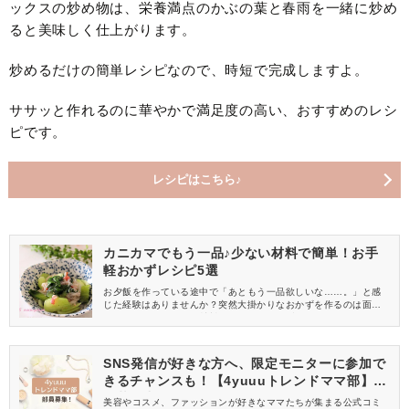
ックスの炒め物は、栄養満点のかぶの葉と春雨を一緒に炒め
ると美味しく仕上がります。
炒めるだけの簡単レシピなので、時短で完成しますよ。
ササッと作れるのに華やかで満足度の高い、おすすめのレシ
ピです。
レシピはこちら♪
カニカマでもう一品♪少ない材料で簡単！お手
軽おかずレシピ5選
お夕飯を作っている途中で「あともう一品欲しいな……。」と感
じた経験はありませんか？突然大掛かりなおかずを作るのは面倒
ですが、おうちにある材料でパパッとおかずを作れたら嬉しいで
すよね♪今回ご紹介するのは、「カニカマ」を使ったお手軽おかず
レシピです。使用する材料も少ないので、簡単に作れるものばか
りですよ。
SNS発信が好きな方へ、限定モニターに参加で
きるチャンスも！【4yuuuトレンドママ部】部
員募集中
美容やコスメ、ファッションが好きなママたちが集まる公式コミ