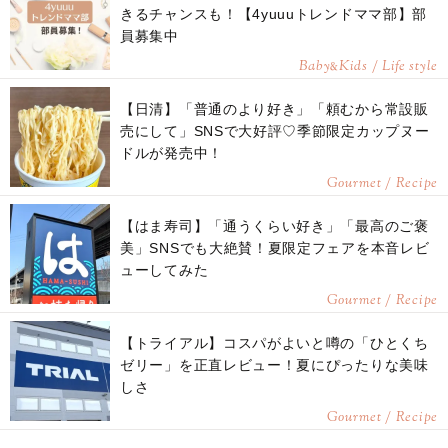
きるチャンスも！【4yuuuトレンドママ部】部
員募集中
Baby
Kids / Life style
&
【日清】「普通のより好き」「頼むから常設販
売にして」SNSで大好評♡季節限定カップヌー
ドルが発売中！
Gourmet / Recipe
【はま寿司】「通うくらい好き」「最高のご褒
美」SNSでも大絶賛！夏限定フェアを本音レビ
ューしてみた
Gourmet / Recipe
【トライアル】コスパがよいと噂の「ひとくち
ゼリー」を正直レビュー！夏にぴったりな美味
しさ
Gourmet / Recipe