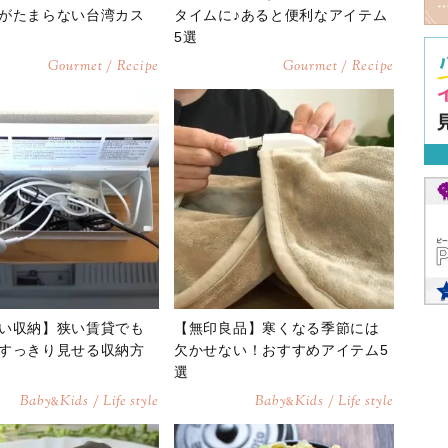
がたまらない台湾カス
タイムに♪あると便利なアイテム
5選
Gourmet / Recipe
Gourmet / Recipe
い収納】狭い賃貸でも
【無印良品】寒くなる季節には
すっきり見せる収納方
欠かせない！おすすめアイテム5
選
Baby
Kids / Life style
Baby
Kids / Life style
&
&