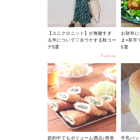
【ユニクロニット】が無敵すぎ
お財布に
る件について♡夫ウケする秋コー
ま×長芋
デ5選
5選
Fashion
節約中でもボリューム満点♪簡単
牛乳パッ