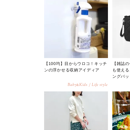
【100均】目からウロコ！キッチ
【雑誌の
ンの浮かせる収納アイディア
も使える
ングバッ
Baby
Kids / Life style
&