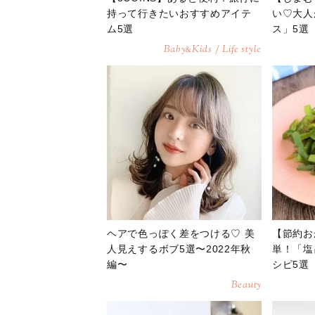
持って行きたいおすすめアイテ
い♡大人
ム5選
ス」5選
Baby
Kids / Life style
&
ヘアで色っぽく差をつける♡ 美
【節約お
人見えするボブ5選〜2022年秋
単！「塩
編〜
シピ5選
Beauty