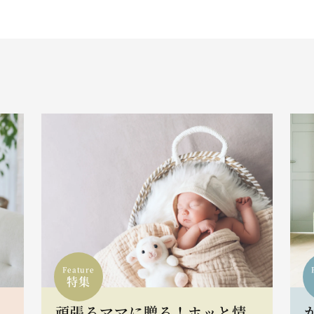
Feature
特集
頑張るママに贈る！ホッと情