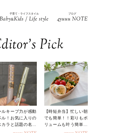
子育て・ライフスタイル
ブログ
Baby
Kids / Life style
4yuuu NOTE
&
ditor’s Pick
ールキープ力が感動
【時短弁当】忙しい朝
ベル！お気に入りの
でも簡単！！彩りもボ
スカラと話題の名品
リュームも叶う簡単そ
地
ぼろ弁当！