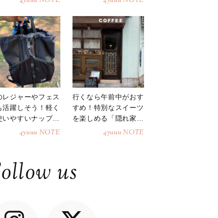
4yuuu NOTE
4yuuu NOTE
のレジャーやフェス
行くなら午前中がおす
も活躍しそう！軽く
すめ！特別なスイーツ
使いやすいナップサ
を楽しめる「隠れ家カ
ク
フェ」
4yuuu NOTE
4yuuu NOTE
ollow us