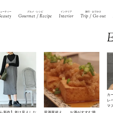
ビューティー
グルメ・レシピ
インテリア
旅行・おでかけ
Beauty
Gourmet / Recipe
Interior
Trip / Go out
E
カ
レ
マ
下
ら新作】老け見えしな
居酒屋超え……お酒がすすむ簡