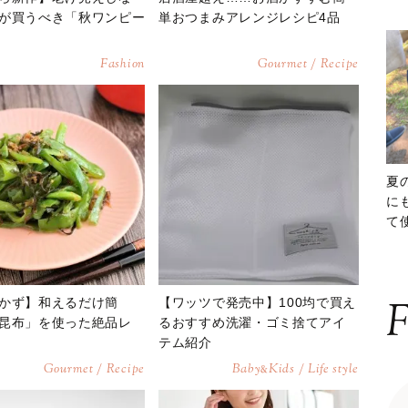
が買うべき「秋ワンピー
単おつまみアレンジレシピ4品
Fashion
Gourmet / Recipe
夏
に
て
ッ
かず】和えるだけ簡
【ワッツで発売中】100均で買え
F
昆布」を使った絶品レ
るおすすめ洗濯・ゴミ捨てアイ
テム紹介
Gourmet / Recipe
Baby
Kids / Life style
&