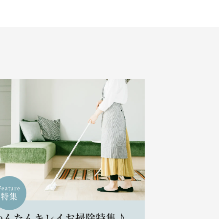
Feature
特集
かんたんキレイお掃除特集♪