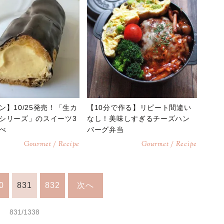
ン】10/25発売！「生カ
【10分で作る】リピート間違い
シリーズ」のスイーツ3
なし！美味しすぎるチーズハン
べ
バーグ弁当
Gourmet / Recipe
Gourmet / Recipe
0
831
832
次へ
831/1338