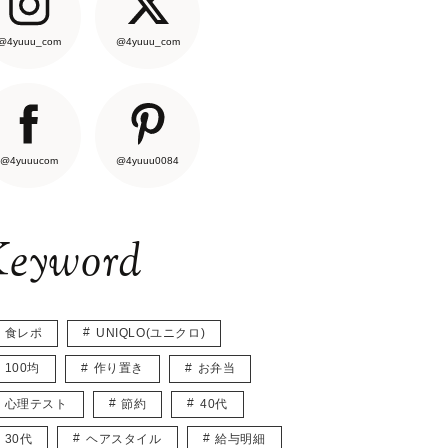
@4yuuu_com
@4yuuu_com
@4yuuucom
@4yuuu0084
eyword
食レポ
UNIQLO(ユニクロ)
100均
作り置き
お弁当
心理テスト
節約
40代
30代
ヘアスタイル
給与明細