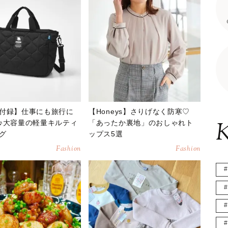
付録】仕事にも旅行に
【Honeys】さりげなく防寒♡
K
♪大容量の軽量キルティ
「あったか裏地」のおしゃれト
グ
ップス5選
Fashion
Fashion