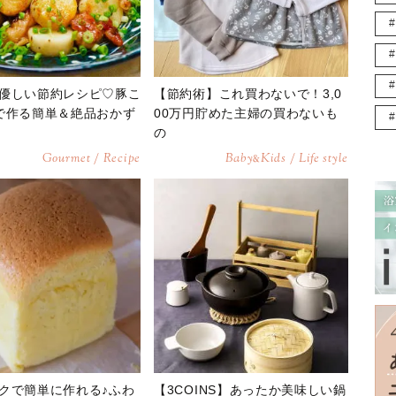
優しい節約レシピ♡豚こ
【節約術】これ買わないで！3,0
で作る簡単＆絶品おかず
00万円貯めた主婦の買わないも
の
Gourmet / Recipe
Baby
Kids / Life style
&
クで簡単に作れる♪ふわ
【3COINS】あったか美味しい鍋