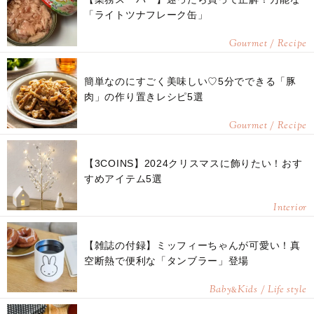
「ライトツナフレーク缶」
Gourmet / Recipe
簡単なのにすごく美味しい♡5分でできる「豚
肉」の作り置きレシピ5選
Gourmet / Recipe
【3COINS】2024クリスマスに飾りたい！おす
すめアイテム5選
Interior
【雑誌の付録】ミッフィーちゃんが可愛い！真
空断熱で便利な「タンブラー」登場
Baby
Kids / Life style
&