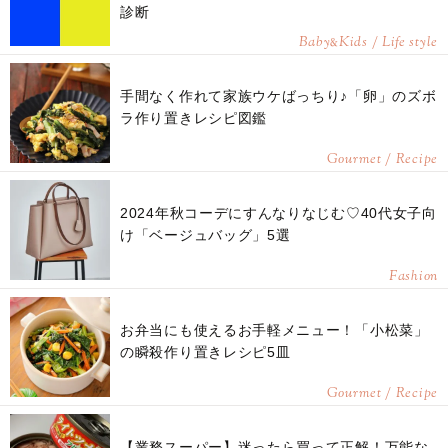
診断
Baby
Kids / Life style
&
手間なく作れて家族ウケばっちり♪「卵」のズボ
ラ作り置きレシピ図鑑
Gourmet / Recipe
2024年秋コーデにすんなりなじむ♡40代女子向
け「ベージュバッグ」5選
Fashion
お弁当にも使えるお手軽メニュー！「小松菜」
の瞬殺作り置きレシピ5皿
Gourmet / Recipe
【業務スーパー】迷ったら買って正解！万能な