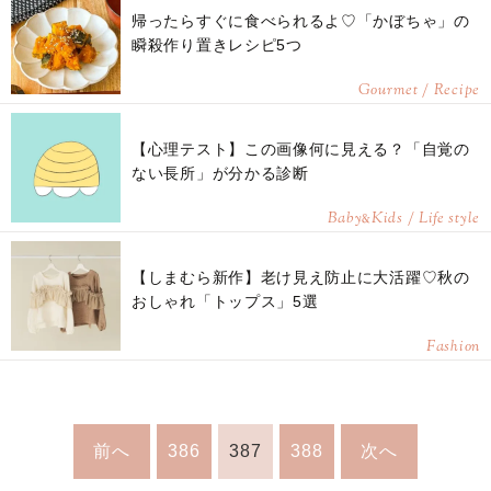
帰ったらすぐに食べられるよ♡「かぼちゃ」の
瞬殺作り置きレシピ5つ
Gourmet / Recipe
【心理テスト】この画像何に見える？「自覚の
ない長所」が分かる診断
Baby
Kids / Life style
&
【しまむら新作】老け見え防止に大活躍♡秋の
おしゃれ「トップス」5選
Fashion
前へ
386
387
388
次へ