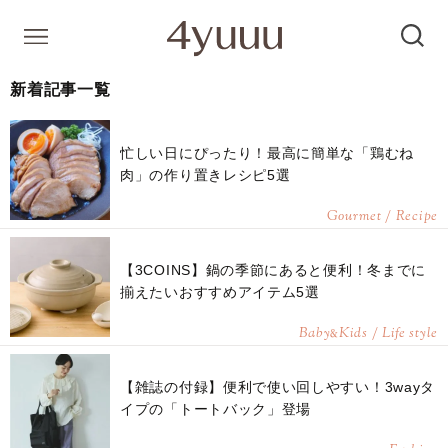
新着記事一覧
忙しい日にぴったり！最高に簡単な「鶏むね
肉」の作り置きレシピ5選
Gourmet / Recipe
【3COINS】鍋の季節にあると便利！冬までに
揃えたいおすすめアイテム5選
Baby
Kids / Life style
&
【雑誌の付録】便利で使い回しやすい！3wayタ
イプの「トートバック」登場