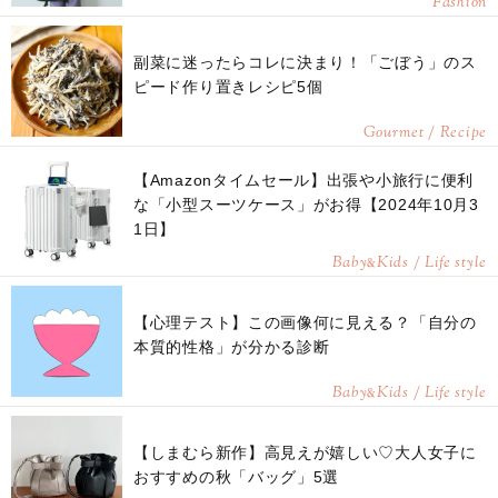
Fashion
副菜に迷ったらコレに決まり！「ごぼう」のス
ピード作り置きレシピ5個
Gourmet / Recipe
【Amazonタイムセール】出張や小旅行に便利
な「小型スーツケース」がお得【2024年10月3
1日】
Baby
Kids / Life style
&
【心理テスト】この画像何に見える？「自分の
本質的性格」が分かる診断
Baby
Kids / Life style
&
【しまむら新作】高見えが嬉しい♡大人女子に
おすすめの秋「バッグ」5選