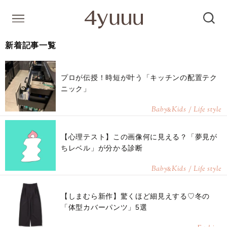
新着記事一覧
プロが伝授！時短が叶う「キッチンの配置テク
ニック」
Baby
Kids / Life style
&
【心理テスト】この画像何に見える？「夢見が
ちレベル」が分かる診断
Baby
Kids / Life style
&
【しまむら新作】驚くほど細見えする♡冬の
「体型カバーパンツ」5選