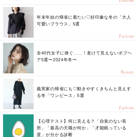
Fashion
年末年始の帰省に着たい♡好印象な冬の「大人
可愛いブラウス」5選
Fashion
全40代女子に捧ぐ……！老けて見えないボブヘ
ア5選〜2024年冬〜
Beauty
義実家の帰省にも♡動きやすくきちんと見えす
る冬「ワンピース」5選
Fashion
【心理テスト】何に見える？「自覚のない長
所」「最高の天職が何か」「才能眠っている
度」が分かる診断