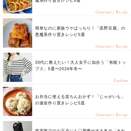
魔系作り置きレシピ5選
Gourmet / Recipe
簡単なのに家族ウケばっちり！「高野豆腐」の
悪魔系作り置きレシピ5選
Gourmet / Recipe
30代に教えたい！大人女子に似合う「有能トッ
プス」5選〜2024年冬〜
Fashion
お弁当に使える楽ちんおかず！「じゃがいも」
の速攻作り置きレシピ5皿
Gourmet / Recipe
義実家でのお正月にも♡着痩せする冬の「きれ