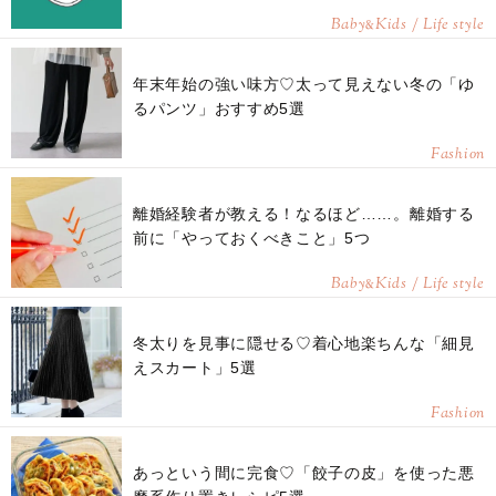
Baby
Kids / Life style
&
年末年始の強い味方♡太って見えない冬の「ゆ
るパンツ」おすすめ5選
Fashion
離婚経験者が教える！なるほど……。離婚する
前に「やっておくべきこと」5つ
Baby
Kids / Life style
&
冬太りを見事に隠せる♡着心地楽ちんな「細見
えスカート」5選
Fashion
あっという間に完食♡「餃子の皮」を使った悪