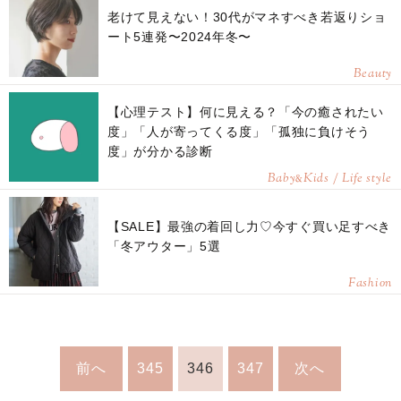
老けて見えない！30代がマネすべき若返りショ
ート5連発〜2024年冬〜
Beauty
【心理テスト】何に見える？「今の癒されたい
度」「人が寄ってくる度」「孤独に負けそう
度」が分かる診断
Baby
Kids / Life style
&
【SALE】最強の着回し力♡今すぐ買い足すべき
「冬アウター」5選
Fashion
前へ
345
346
347
次へ