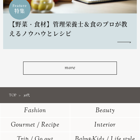
Feature
特集
【野菜・食材】管理栄養士＆食のプロが教
えるノウハウとレシピ
more
TOP
30代
Fashion
Beauty
Gourmet / Recipe
Interior
Trip / Go out
Baby
Kids / Life style
&