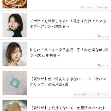
Gourmet / Recipe
ズボラでも維持しやすい！乾かすだけでキマる
ボブヘア5つ〜2025春〜
Beauty
忙しいアラフォー女子必見！手入れが楽なボブ5
つ〜2025年初春〜
Beauty
【裏ワザ】使い道ありすぎない……？「食パン
クリップ」の活用法2選
Baby
Kids / Life style
&
【裏ワザ】まだ捨てないで！使用済みのへたれ