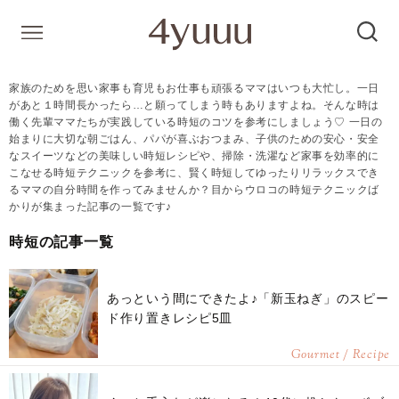
家族のためを思い家事も育児もお仕事も頑張るママはいつも大忙し。一日
があと１時間長かったら…と願ってしまう時もありますよね。そんな時は
働く先輩ママたちが実践している時短のコツを参考にしましょう♡ 一日の
始まりに大切な朝ごはん、パパが喜ぶおつまみ、子供のための安心・安全
なスイーツなどの美味しい時短レシピや、掃除・洗濯など家事を効率的に
こなせる時短テクニックを参考に、賢く時短してゆったりリラックスでき
るママの自分時間を作ってみませんか？目からウロコの時短テクニックば
かりが集まった記事の一覧です♪
時短の記事一覧
あっという間にできたよ♪「新玉ねぎ」のスピー
ド作り置きレシピ5皿
Gourmet / Recipe