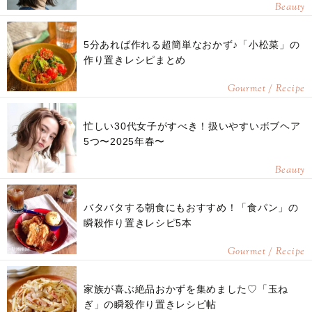
Beauty
5分あれば作れる超簡単なおかず♪「小松菜」の
作り置きレシピまとめ
Gourmet / Recipe
忙しい30代女子がすべき！扱いやすいボブヘア
5つ〜2025年春〜
Beauty
バタバタする朝食にもおすすめ！「食パン」の
瞬殺作り置きレシピ5本
Gourmet / Recipe
家族が喜ぶ絶品おかずを集めました♡「玉ね
ぎ」の瞬殺作り置きレシピ帖