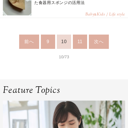
た食器用スポンジの活用法
Baby
Kids / Life style
&
前へ
9
10
11
次へ
10/73
Feature Topics