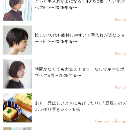
ぐっと手入れが楽になる！40代に推したいボブ
ヘア5つ〜2025年春〜
Beauty
忙しい40代も維持しやすい！手入れが楽なショ
ート5つ〜2025年春〜
Beauty
時間がなくても大丈夫！セットなしでキマるボ
ブヘア5選〜2025年春〜
Beauty
あと一品ほしいときにもぴったり♪「豆腐」のズ
ボラ作り置きレシピ5品
Gourmet / Recipe