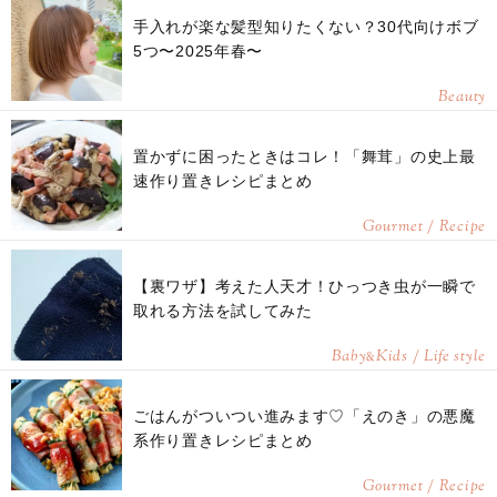
手入れが楽な髪型知りたくない？30代向けボブ
5つ〜2025年春〜
Beauty
置かずに困ったときはコレ！「舞茸」の史上最
速作り置きレシピまとめ
Gourmet / Recipe
【裏ワザ】考えた人天才！ひっつき虫が一瞬で
取れる方法を試してみた
Baby
Kids / Life style
&
ごはんがついつい進みます♡「えのき」の悪魔
系作り置きレシピまとめ
Gourmet / Recipe