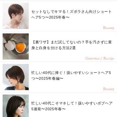
セットなしでキマる！ズボラさん向けショート
ヘア5つ〜2025年春〜
Beauty
【裏ワザ】まだ試してないの？手を汚さずに黄
身と白身を分ける方法2選
Gourmet / Recipe
忙しい40代に捧ぐ！扱いやすいショートヘア5
つ〜2025年春編〜
Beauty
忙しい40代こそマネして！扱いやすいボブヘア
5連発〜2025年春〜