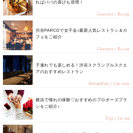
ればパパの喜びも倍増！
Gourmet / Recipe
渋谷PARCOで女子会♪最新人気レストラン＆カ
フェをご紹介
Gourmet / Recipe
子連れでも楽しめる！渋谷スクランブルスクエ
アのおすすめレストラン
Baby
Kids / Life style
&
横浜で憧れの体験♡おすすめのプロポーズプラ
ンをご紹介♪
Trip / Go out