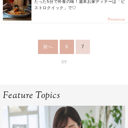
たった5分で外食の味！週末お家ディナーは「ビ
ストロクイック」で♡
Promotion
前へ
6
7
7/7
Feature Topics