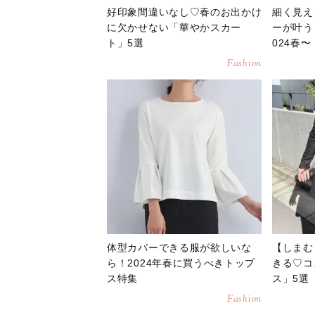
好印象間違いなし♡春のお出かけ
細く見え
に欠かせない「華やかスカー
ーが叶う
ト」5選
024春〜
Fashion
体型カバーできる服が欲しいな
【しまむ
ら！2024年春に買うべきトップ
きる♡コ
ス特集
ス」5選
Fashion