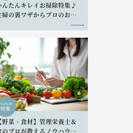
かんたんキレイお掃除特集♪
主婦の裏ワザからプロのお掃
除術まで
Feature
特集
【野菜・食材】管理栄養士＆
食のプロが教えるノウハウと