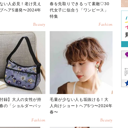
ない人必見！老け見え
春を先取りできるって素敵♡30
ブヘア5連発〜2024年
代女子に似合う「ワンピース」
特集
Beauty
Fashion
付録】大人の女性が持
毛量が少ない人も垢抜ける！大
春の「ショルダーバッ
人向けショートヘア5つ〜2024年
春〜
Fashion
Beauty