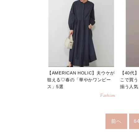
【AMERICAN HOLIC】夫ウケが
【40代
狙える♡春の「華やかワンピー
こで買う
ス」5選
揃う人気
選
Fashion
前へ
6