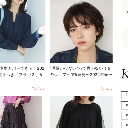
体型カバーできる！202
“毛量が少ない”って思わない！旬
K
買うべき「ブラウス」5
のウルフヘア5連発〜2024年春〜
Fashion
Beauty