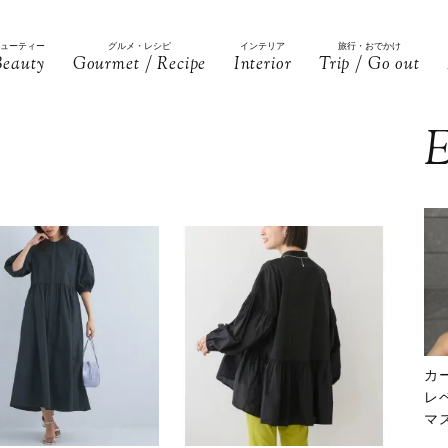
ビューティー
グルメ・レシピ
インテリア
旅行・おでかけ
Beauty
Gourmet / Recipe
Interior
Trip / Go out
E
カ
レ
マ
下