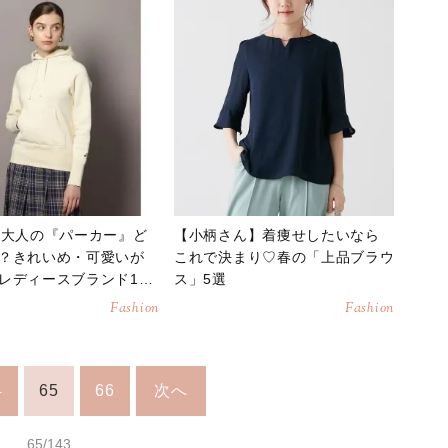
】大人の『パーカー』ど
【小柄さん】着痩せしたいなら
？きれいめ・可愛いが
これで決まり♡春の「上品ブラウ
レディースブランド12
ス」5選
Fashion
Fashion
4
65
66
次へ
65/143