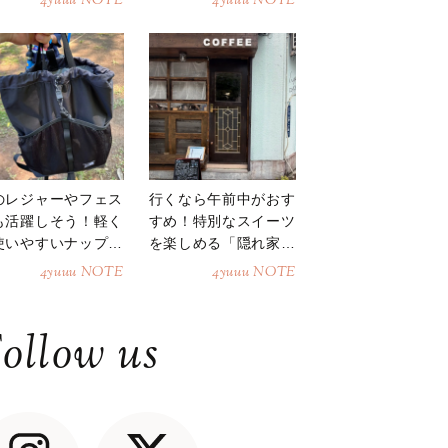
4yuuu NOTE
4yuuu NOTE
のレジャーやフェス
行くなら午前中がおす
も活躍しそう！軽く
すめ！特別なスイーツ
使いやすいナップサ
を楽しめる「隠れ家カ
ク
フェ」
4yuuu NOTE
4yuuu NOTE
ollow us