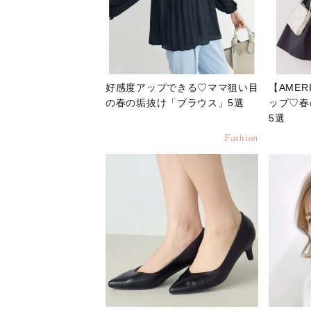
好感度アップできる♡ママ狙い目
【AMER
の春の垢抜け「ブラウス」5選
ップ♡春
5選
Fashion