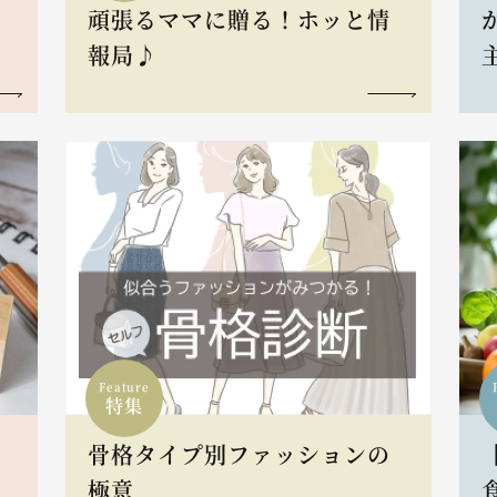
頑張るママに贈る！ホッと情
報局♪
Feature
特集
骨格タイプ別ファッションの
L
極意