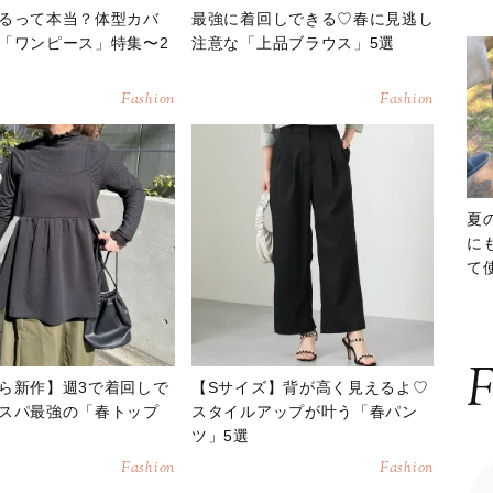
るって本当？体型カバ
最強に着回しできる♡春に見逃し
「ワンピース」特集〜2
注意な「上品ブラウス」5選
Fashion
Fashion
夏
に
て
ッ
F
ら新作】週3で着回しで
【Sサイズ】背が高く見えるよ♡
スパ最強の「春トップ
スタイルアップが叶う「春パン
ツ」5選
Fashion
Fashion