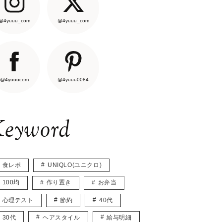
@4yuuu_com
@4yuuu_com
@4yuuucom
@4yuuu0084
eyword
食レポ
UNIQLO(ユニクロ)
100均
作り置き
お弁当
心理テスト
節約
40代
30代
ヘアスタイル
給与明細