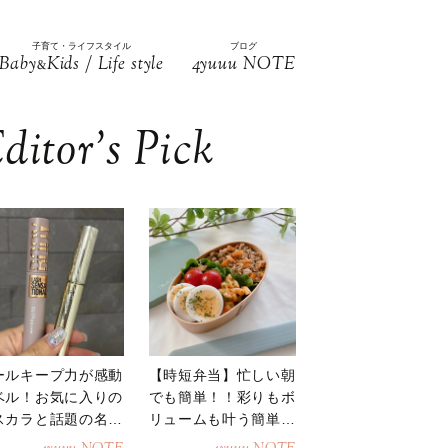
子育て・ライフスタイル
ブログ
Baby
Kids / Life style
4yuuu NOTE
&
ditor’s Pick
ールキープ力が感動
【時短弁当】忙しい朝
ベル！お気に入りの
でも簡単！！彩りもボ
スカラと話題の名品
リュームも叶う簡単そ
地
ぼろ弁当！