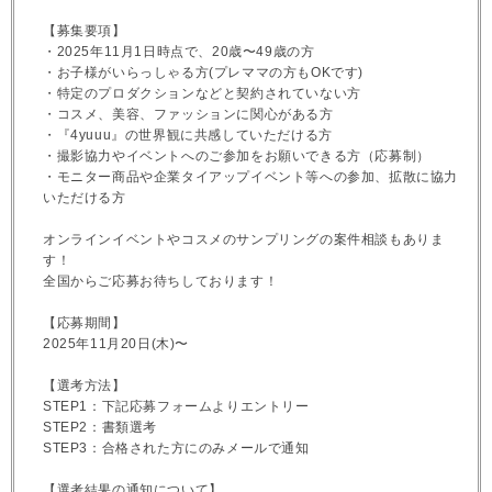
【募集要項】
・2025年11月1日時点で、20歳〜49歳の方
・お子様がいらっしゃる方(プレママの方もOKです)
・特定のプロダクションなどと契約されていない方
・コスメ、美容、ファッションに関心がある方
・『4yuuu』の世界観に共感していただける方
・撮影協力やイベントへのご参加をお願いできる方（応募制）
・モニター商品や企業タイアップイベント等への参加、拡散に協力
いただける方
オンラインイベントやコスメのサンプリングの案件相談もありま
す！
全国からご応募お待ちしております！
【応募期間】
2025年11月20日(木)〜
【選考方法】
STEP1：下記応募フォームよりエントリー
STEP2：書類選考
STEP3：合格された方にのみメールで通知
【選考結果の通知について】