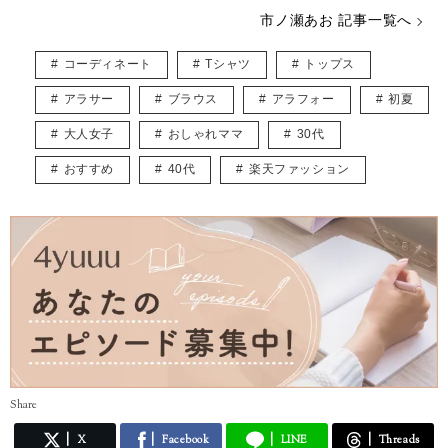
甘いものには目が無いのでスイーツを楽しみつつも、健康的な体型を目
市ノ瀬あお 記事一覧へ
指すのが目標です♪
コーディネート
Tシャツ
トップス
読者さんと同じ目線だからこそ書ける、見て・読んで楽しめる記事づく
りを心がけています。
アラサー
ブラウス
アラフォー
初夏
X：
https://x.com/2929_sdn
大人女子
おしゃれママ
30代
おすすめ
40代
楽天ファッション
Share
X
Facebook
LINE
Threads