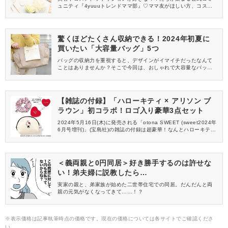
ュニティ『4yuuuトレンドママ部』♡ママ友がほしい方、コスメサ
ンプルをお試ししてくれる方、美容やママ向けの情報を一緒に発
信してくれる方を募集しています！
驚くほどたくさん収納できる！2024年初夏に
買いたい「大容量バッグ」5つ
バッグの収納力を重視すると、デザインがイマイチだったなんて
ことはありませんか？そこで今回は、おしゃれで大容量なバッグ
を5つご紹介します♪どれも収納力とデザイン性を兼ね備えた、使
いやすいバッグばかりですよ。2024年初夏に新しいバッグの購入
を考えている、荷物が多い人は必見です！
【雑誌の付録】「ハローキティ × アリソン ブ
ラウン」初コラボ！ロゴ入り豪華3点セット
2024年5月16日(木)に発売される「otona SWEET (sweet2024年
6月号増刊)」(宝島社)の雑誌の付録は超豪華！なんとハローキティ
× アリソン ブラウン(ALLISON BROWN)初コラボアイテム3点セ
ットが登場します！持ち歩くだけでハッピーになれること間違い
なしの大人可愛いアイテムに注目です♡
＜義両親と0円同居＞好き勝手するのは許せな
い！弟夫婦に説教したら…
実家の親と、弟家族が始めた二世帯住宅での同居。だんだんと両
親の元気がなくなってきて……！？
※表示価格は記事執筆時点の価格です。現在の価格については各サイトでご確認くださ
い。