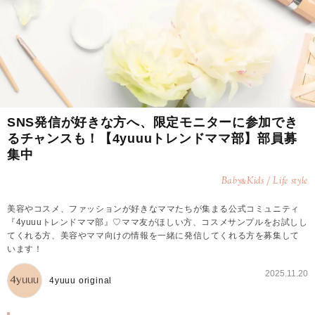
SNS発信が好きな方へ、限定モニターに参加でき
るチャンスも！【4yuuuトレンドママ部】部員募
集中
Baby
Kids / Life style
&
美容やコスメ、ファッションが好きなママたちが集まる公式コミュニティ
『4yuuuトレンドママ部』♡ママ友がほしい方、コスメサンプルをお試しし
てくれる方、美容やママ向けの情報を一緒に発信してくれる方を募集して
います！
2025.11.20
4yuuu original