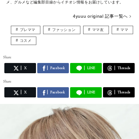
メ、グルメなど編集部目線からイチオシ情報をお届けしています。
4yuuu original 記事一覧へ
プレママ
ファッション
ママ友
ママ
コスメ
Share
X
Facebook
LINE
Threads
Share
X
Facebook
LINE
Threads