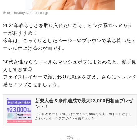
出典：beauty.rakuten.co.jp
2024年春らしさを取り入れたいなら、ピンク系のヘアカラ
ーがおすすめ！
今年は、こっくりとしたベージュやブラウンで落ち着いたト
ーンに仕上げるのが旬です。
30代女性ならミニマルなマッシュボブにまとめると、派手見
えしすぎず◎
フェイスレイヤーで顔まわりに軽さを加え、さらにトレンド
感をアップさせましょう。
新規入会＆条件達成で最大23,000円相当プレゼ
ント！
三井住友カード（NL）はデザインも機能も充実！ポイント貯まる
かわいいオーロラデザインも要チェック！
― 広告 ―