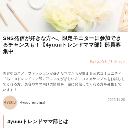
SNS発信が好きな方へ、限定モニターに参加でき
るチャンスも！【4yuuuトレンドママ部】部員募
集中
Baby
Kids / Life style
&
美容やコスメ、ファッションが好きなママたちが集まる公式コミュニティ
『4yuuuトレンドママ部』♡ママ友がほしい方、コスメサンプルをお試しし
てくれる方、美容やママ向けの情報を一緒に発信してくれる方を募集して
います！
2025.11.20
4yuuu original
4yuuuトレンドママ部とは