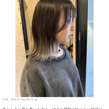
出典：beauty.rakuten.co.jp