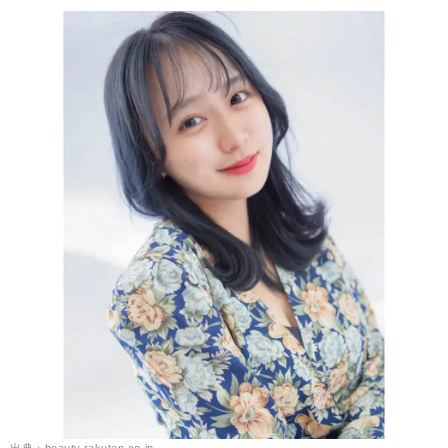
出典：beauty.rakuten.co.jp