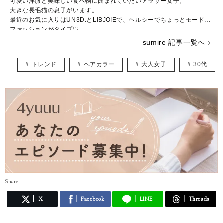
可愛い洋服と美味しい食べ物に囲まれていたいアラサー女子。
大きな長毛猫の息子がいます。
最近のお気に入りはUN3D.とLIBJOIEで、ヘルシーでちょっとモードな
ファッションがタイプ♡
普段はWEBライター兼パーソナルスタイリストとして活動中。
sumire 記事一覧へ
結婚や出産など転機の多い20～30代ママに向けて、“似合う”と“好き”を
取り入れたコーデ術を日々研究・発信しています。
トレンド
ヘアカラー
大人女子
30代
★インスタ
https://www.instagram.com/_sumirey__/
★ブログ
http://self-styling.net/
Share
X
Facebook
LINE
Threads