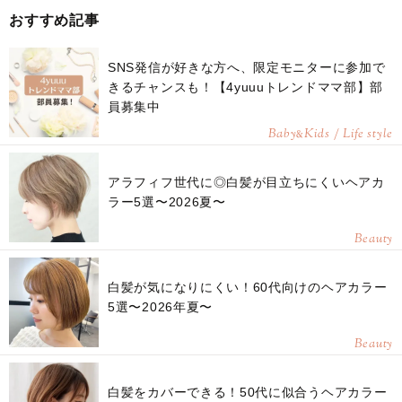
おすすめ記事
SNS発信が好きな方へ、限定モニターに参加で
きるチャンスも！【4yuuuトレンドママ部】部
員募集中
Baby
Kids / Life style
&
アラフィフ世代に◎白髪が目立ちにくいヘアカ
ラー5選〜2026夏〜
Beauty
白髪が気になりにくい！60代向けのヘアカラー
5選〜2026年夏〜
Beauty
白髪をカバーできる！50代に似合うヘアカラー