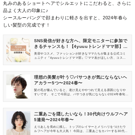
丸みのあるショートヘアでシルエットにこだわると、さらに
品よく大人の印象に♪
シースルーバングで顔まわりに軽さを出すと、2024年春ら
しい髪型の完成です！
SNS発信が好きな方へ、限定モニターに参加で
きるチャンスも！【4yuuuトレンドママ部】部
員募集中
美容やコスメ、ファッションが好きなママたちが集まる公式コミ
ュニティ『4yuuuトレンドママ部』♡ママ友がほしい方、コスメサ
ンプルをお試ししてくれる方、美容やママ向けの情報を一緒に発
信してくれる方を募集しています！
理想の美髪が叶う♡パサつきが気にならないヘ
アカラー5つ〜2024春〜
髪の毛が傷んでいると、老け見えややつれて見える原因になりや
すいです。 そこで今回は、パサつきが気にならない2024年春旬の
ヘアカラーを5つご紹介！ トレンド感もある色味ばかりなので、
旬顔を叶えたい方も必見です。
二重あごを隠したいなら！30代向けウルフヘア
5連発〜2024年春〜
えりあしを長めに残し、トップのレイヤーとメリハリをつけたウ
ルフヘアが今年も大人気！ 今回は、二重あごをカバーする30代に