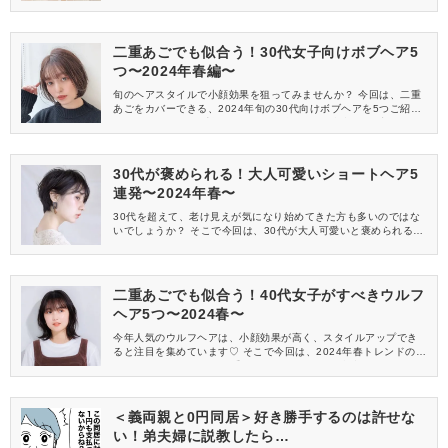
おすすめな2024年春旬のウルフヘアを5つご紹介します。
二重あごでも似合う！30代女子向けボブヘア5
つ〜2024年春編〜
旬のヘアスタイルで小顔効果を狙ってみませんか？ 今回は、二重
あごをカバーできる、2024年旬の30代向けボブヘアを5つご紹介
します。 トレンド感抜群なので、今年らしい髪型を取り入れたい
方も必見です！
30代が褒められる！大人可愛いショートヘア5
連発〜2024年春〜
30代を超えて、老け見えが気になり始めてきた方も多いのではな
いでしょうか？ そこで今回は、30代が大人可愛いと褒められる20
24年春旬のショートヘアを5つご紹介します。
二重あごでも似合う！40代女子がすべきウルフ
ヘア5つ〜2024春〜
今年人気のウルフヘアは、小顔効果が高く、スタイルアップでき
ると注目を集めています♡ そこで今回は、2024年春トレンドのウ
ルフヘアから、40代の二重あごをカバーできる髪型をピックアッ
プしてみました。
＜義両親と0円同居＞好き勝手するのは許せな
い！弟夫婦に説教したら…