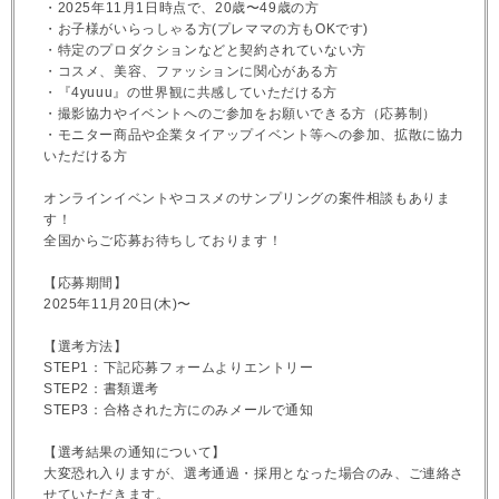
・2025年11月1日時点で、20歳〜49歳の方
・お子様がいらっしゃる方(プレママの方もOKです)
・特定のプロダクションなどと契約されていない方
・コスメ、美容、ファッションに関心がある方
・『4yuuu』の世界観に共感していただける方
・撮影協力やイベントへのご参加をお願いできる方（応募制）
・モニター商品や企業タイアップイベント等への参加、拡散に協力
いただける方
オンラインイベントやコスメのサンプリングの案件相談もありま
す！
全国からご応募お待ちしております！
【応募期間】
2025年11月20日(木)〜
【選考方法】
STEP1：下記応募フォームよりエントリー
STEP2：書類選考
STEP3：合格された方にのみメールで通知
【選考結果の通知について】
大変恐れ入りますが、選考通過・採用となった場合のみ、ご連絡さ
せていただきます。