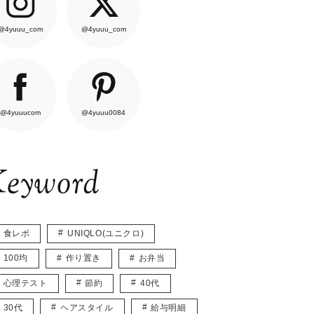
@4yuuu_com
@4yuuu_com
@4yuuucom
@4yuuu0084
eyword
食レポ
UNIQLO(ユニクロ)
100均
作り置き
お弁当
心理テスト
節約
40代
30代
ヘアスタイル
給与明細