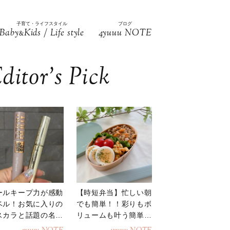
子育て・ライフスタイル
ブログ
Baby
Kids / Life style
4yuuu NOTE
&
ditor’s Pick
ールキープ力が感動
【時短弁当】忙しい朝
ベル！お気に入りの
でも簡単！！彩りもボ
スカラと話題の名品
リュームも叶う簡単そ
地
ぼろ弁当！