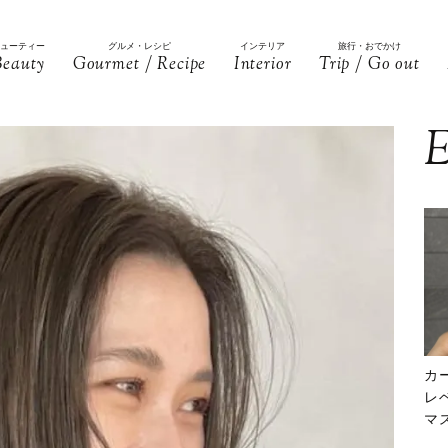
ビューティー
グルメ・レシピ
インテリア
旅行・おでかけ
Beauty
Gourmet / Recipe
Interior
Trip / Go out
E
カ
レ
マ
下