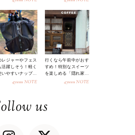
4yuuu NOTE
4yuuu NOTE
のレジャーやフェス
行くなら午前中がおす
も活躍しそう！軽く
すめ！特別なスイーツ
使いやすいナップサ
を楽しめる「隠れ家カ
ク
フェ」
4yuuu NOTE
4yuuu NOTE
ollow us