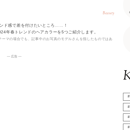
Beauty
ンド感で差を付けたいところ……！
024年春トレンドのヘアカラーを5つご紹介します。
テーマの場合でも、記事中のお写真のモデルさんを指したものではあ
― 広告 ―
K