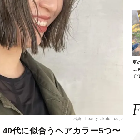
夏
に
て
ッ
F
出典：beauty.rakuten.co.jp
40代に似合うヘアカラー5つ〜