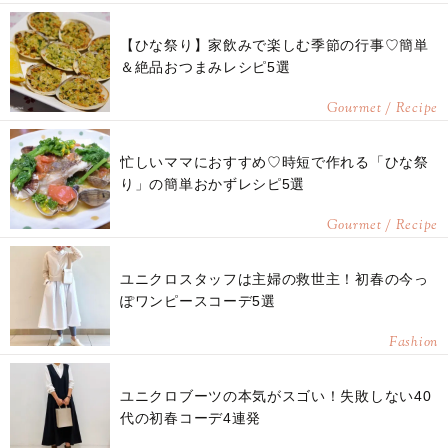
【ひな祭り】家飲みで楽しむ季節の行事♡簡単
＆絶品おつまみレシピ5選
Gourmet / Recipe
忙しいママにおすすめ♡時短で作れる「ひな祭
り」の簡単おかずレシピ5選
Gourmet / Recipe
ユニクロスタッフは主婦の救世主！初春の今っ
ぽワンピースコーデ5選
Fashion
ユニクロブーツの本気がスゴい！失敗しない40
代の初春コーデ4連発