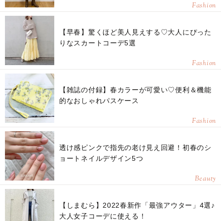
Fashion
【早春】驚くほど美人見えする♡大人にぴった
りなスカートコーデ5選
Fashion
【雑誌の付録】春カラーが可愛い♡便利＆機能
的なおしゃれパスケース
Fashion
透け感ピンクで指先の老け見え回避！初春のシ
ョートネイルデザイン5つ
Beauty
【しまむら】2022春新作「最強アウター」4選♪
大人女子コーデに使える！