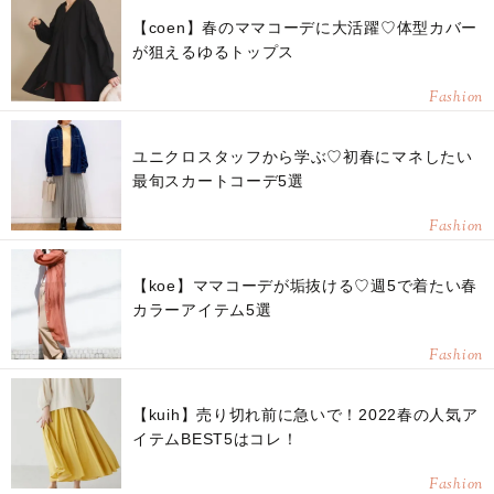
【coen】春のママコーデに大活躍♡体型カバー
が狙えるゆるトップス
Fashion
ユニクロスタッフから学ぶ♡初春にマネしたい
最旬スカートコーデ5選
Fashion
【koe】ママコーデが垢抜ける♡週5で着たい春
カラーアイテム5選
Fashion
【kuih】売り切れ前に急いで！2022春の人気ア
イテムBEST5はコレ！
Fashion