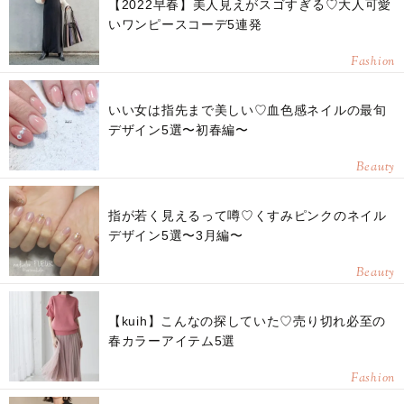
【2022早春】美人見えがスゴすぎる♡大人可愛
いワンピースコーデ5連発
Fashion
いい女は指先まで美しい♡血色感ネイルの最旬
デザイン5選〜初春編〜
Beauty
指が若く見えるって噂♡くすみピンクのネイル
デザイン5選〜3月編〜
Beauty
【kuih】こんなの探していた♡売り切れ必至の
春カラーアイテム5選
Fashion