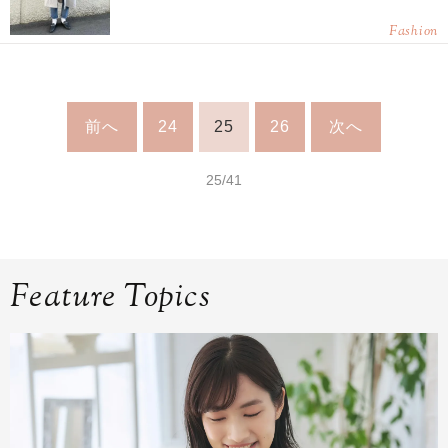
Fashion
前へ
24
25
26
次へ
25/41
Feature Topics