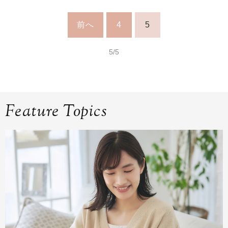
前へ
4
5
5/5
Feature Topics