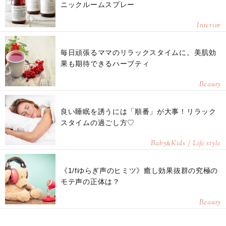
ニックルームスプレー
Interior
毎日頑張るママのリラックスタイムに。美肌効
果も期待できるハーブティ
Beauty
良い睡眠を誘うには「順番」が大事！リラック
スタイムの過ごし方♡
Baby
Kids / Life style
&
《1/fゆらぎ声のヒミツ》癒し効果抜群の究極の
モテ声の正体は？
Beauty