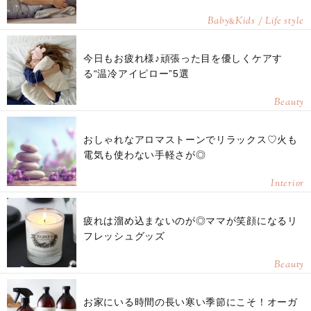
Baby
Kids / Life style
&
今日もお疲れ様♪頑張った目を優しくケアす
る“温冷アイピロー”5選
Beauty
おしゃれなアロマストーンでリラックス♡火も
電気も使わない手軽さが◎
Interior
疲れは溜め込まないのが◎ママが笑顔になるリ
フレッシュグッズ
Beauty
お家にいる時間の長い寒い季節にこそ！オーガ