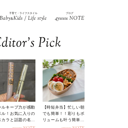
子育て・ライフスタイル
ブログ
Baby
Kids / Life style
4yuuu NOTE
&
ditor’s Pick
ールキープ力が感動
【時短弁当】忙しい朝
ベル！お気に入りの
でも簡単！！彩りもボ
スカラと話題の名品
リュームも叶う簡単そ
地
ぼろ弁当！