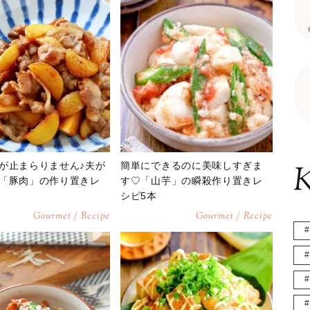
が止まらりません♪夫が
簡単にできるのに美味しすぎま
K
「豚肉」の作り置きレ
す♡「山芋」の瞬殺作り置きレ
シピ5本
Gourmet / Recipe
Gourmet / Recipe