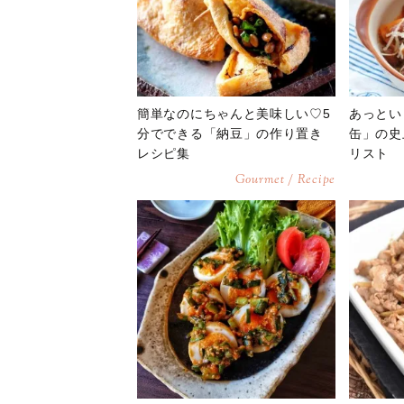
簡単なのにちゃんと美味しい♡5
あっとい
分でできる「納豆」の作り置き
缶」の史
レシピ集
リスト
Gourmet / Recipe