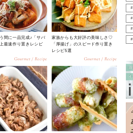
う間に一品完成♪「サバ
家族からも大好評の美味しさ♡
上最速作り置きレシピ
「厚揚げ」のスピード作り置き
レシピ5選
Gourmet / Recipe
Gourmet / Recipe