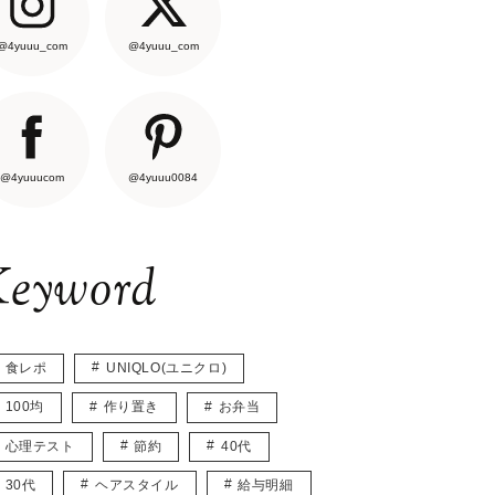
@4yuuu_com
@4yuuu_com
@4yuuucom
@4yuuu0084
eyword
食レポ
UNIQLO(ユニクロ)
100均
作り置き
お弁当
心理テスト
節約
40代
30代
ヘアスタイル
給与明細