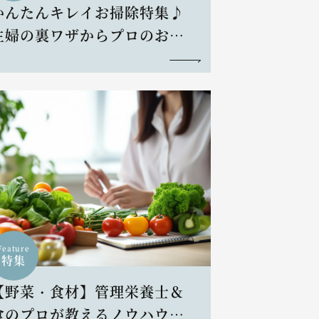
かんたんキレイお掃除特集♪
主婦の裏ワザからプロのお掃
除術まで
Feature
特集
【野菜・食材】管理栄養士＆
食のプロが教えるノウハウと