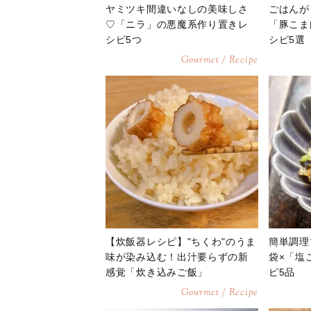
ヤミツキ間違いなしの美味しさ
ごはんが
♡「ニラ」の悪魔系作り置きレ
「豚こま
シピ5つ
シピ5選
Gourmet / Recipe
【炊飯器レシピ】"ちくわ"のうま
簡単調理
味が染み込む！出汁要らずの新
袋×「塩
感覚「炊き込みご飯」
ピ5品
Gourmet / Recipe