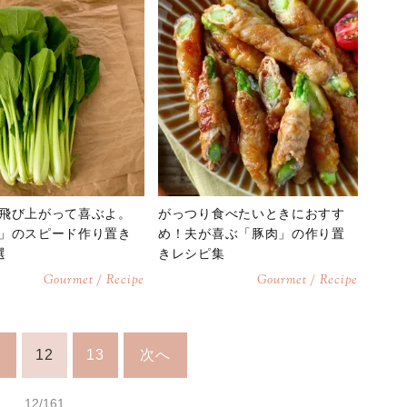
飛び上がって喜ぶよ。
がっつり食べたいときにおすす
」のスピード作り置き
め！夫が喜ぶ「豚肉」の作り置
選
きレシピ集
Gourmet / Recipe
Gourmet / Recipe
1
12
13
次へ
12/161