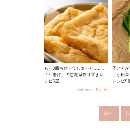
もう3回も作ってしまった……。
子どもが
「油揚げ」の悪魔系作り置きレ
「小松菜
シピ5選
レシピ5
Gourmet / Recipe
前へ
1