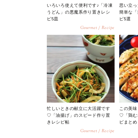
いろいろ使えて便利です♪「冷凍
思い立っ
うどん」の悪魔系作り置きレシ
簡単な「
ピ5皿
ピ5選
Gourmet / Recipe
忙しいときの献立に大活躍です
この美味
♡「油揚げ」のスピード作り置
♡「鶏む
きレシピ帖
ピまとめ
Gourmet / Recipe