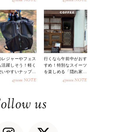
4yuuu NOTE
4yuuu NOTE
のレジャーやフェス
行くなら午前中がおす
も活躍しそう！軽く
すめ！特別なスイーツ
使いやすいナップサ
を楽しめる「隠れ家カ
ク
フェ」
4yuuu NOTE
4yuuu NOTE
ollow us