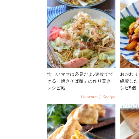
忙しいママは必見だよ♪速攻でで
おかわり
きる「焼きそば麺」の作り置き
絶賛した
レシピ帖
シピ5個
Gourmet / Recipe