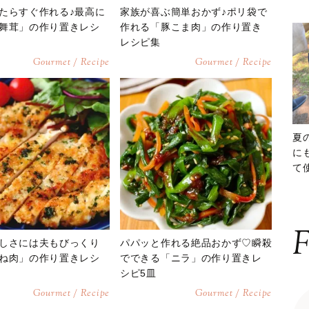
たらすぐ作れる♪最高に
家族が喜ぶ簡単おかず♪ポリ袋で
舞茸」の作り置きレシ
作れる「豚こま肉」の作り置き
レシピ集
Gourmet / Recipe
Gourmet / Recipe
夏
に
て
ッ
F
しさには夫もびっくり
パパッと作れる絶品おかず♡瞬殺
ね肉」の作り置きレシ
でできる「ニラ」の作り置きレ
シピ5皿
Gourmet / Recipe
Gourmet / Recipe