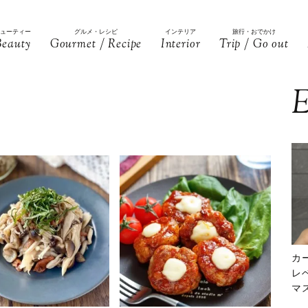
ビューティー
グルメ・レシピ
インテリア
旅行・おでかけ
Beauty
Gourmet / Recipe
Interior
Trip / Go out
E
カ
レ
マ
下