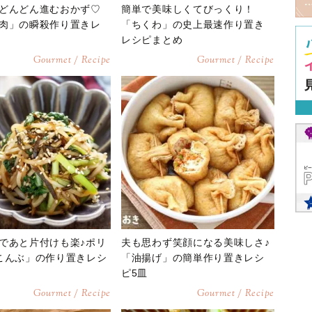
どんどん進むおかず♡
簡単で美味しくてびっくり！
肉」の瞬殺作り置きレ
「ちくわ」の史上最速作り置き
レシピまとめ
Gourmet / Recipe
Gourmet / Recipe
であと片付けも楽♪ポリ
夫も思わず笑顔になる美味しさ♪
こんぶ」の作り置きレシ
「油揚げ」の簡単作り置きレシ
ピ5皿
Gourmet / Recipe
Gourmet / Recipe