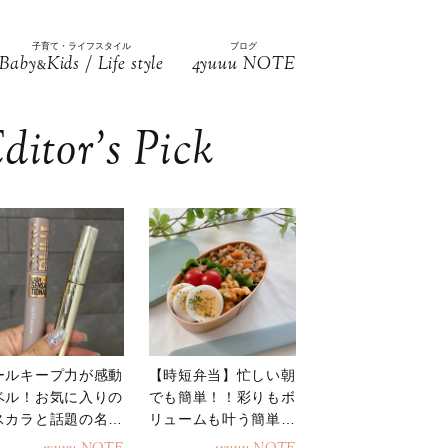
子育て・ライフスタイル
ブログ
Baby
Kids / Life style
4yuuu NOTE
&
ditor’s Pick
ールキープ力が感動
【時短弁当】忙しい朝
ベル！お気に入りの
でも簡単！！彩りもボ
スカラと話題の名品
リュームも叶う簡単そ
地
ぼろ弁当！