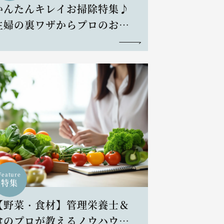
かんたんキレイお掃除特集♪
主婦の裏ワザからプロのお掃
除術まで
Feature
特集
【野菜・食材】管理栄養士＆
食のプロが教えるノウハウと