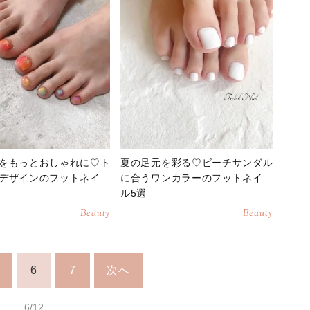
をもっとおしゃれに♡ト
夏の足元を彩る♡ビーチサンダル
デザインのフットネイ
に合うワンカラーのフットネイ
ル5選
Beauty
Beauty
6
7
次へ
6/12