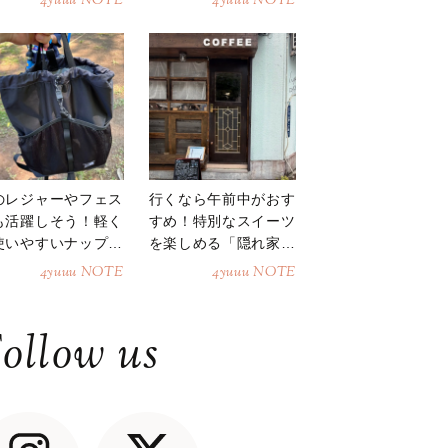
4yuuu NOTE
4yuuu NOTE
のレジャーやフェス
行くなら午前中がおす
も活躍しそう！軽く
すめ！特別なスイーツ
使いやすいナップサ
を楽しめる「隠れ家カ
ク
フェ」
4yuuu NOTE
4yuuu NOTE
ollow us