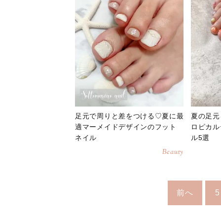
足元で周りと差をつける♡夏に最
夏の足元
適マーメイドデザインのフット
ロピカル
ネイル
ル5選
Beauty
前へ
5