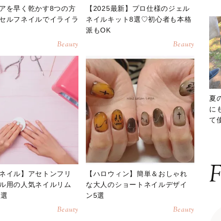
アを早く乾かす8つの方
【2025最新】プロ仕様のジェル
セルフネイルでイライラ
ネイルキット8選♡初心者も本格
派もOK
Beauty
Beauty
夏
に
て
ッ
F
ネイル】アセトンフリ
【ハロウィン】簡単＆おしゃれ
ル用の人気ネイルリム
な大人のショートネイルデザイ
0選
ン5選
Beauty
Beauty