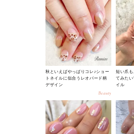
秋といえばやっぱりコレ♪ショー
短い爪も
トネイルに似合うレオパード柄
てみたい
デザイン
イル
Beauty