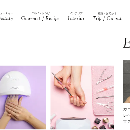
ビューティー
グルメ・レシピ
インテリア
旅行・おでかけ
Beauty
Gourmet / Recipe
Interior
Trip / Go out
E
カ
レ
マ
下