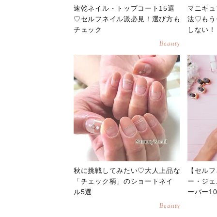
速乾ネイル・トップコート15選
マニキュ
♡セルフネイル派必見！選び方も
法♡もう
チェック
しない！
Beauty
秋に挑戦してみたい♡大人上品な
【セルフ
「チェック柄」のショートネイ
ー・ジェ
ル5選
ーバー1
Beauty