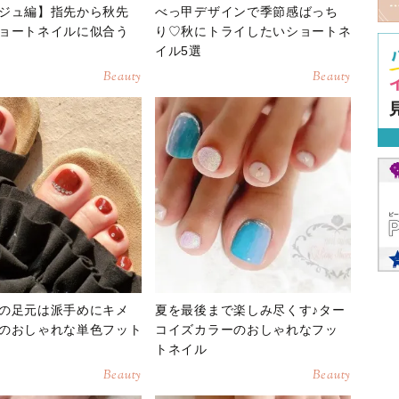
ジュ編】指先から秋先
べっ甲デザインで季節感ばっち
ョートネイルに似合う
り♡秋にトライしたいショートネ
イル5選
Beauty
Beauty
の足元は派手めにキメ
夏を最後まで楽しみ尽くす♪ター
のおしゃれな単色フット
コイズカラーのおしゃれなフッ
トネイル
Beauty
Beauty