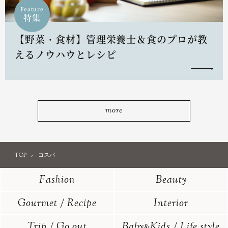
Feature
特集
【野菜・食材】管理栄養士＆食のプロが教
えるノウハウとレシピ
more
TOP
コスパ
Fashion
Beauty
Gourmet / Recipe
Interior
Trip / Go out
Baby
Kids / Life style
&