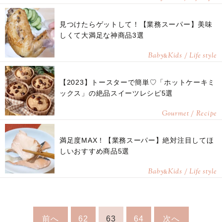
見つけたらゲットして！【業務スーパー】美味
しくて大満足な神商品3選
Baby
Kids / Life style
&
【2023】トースターで簡単♡「ホットケーキミ
ックス」の絶品スイーツレシピ5選
Gourmet / Recipe
満足度MAX！【業務スーパー】絶対注目してほ
しいおすすめ商品5選
Baby
Kids / Life style
&
前へ
62
63
64
次へ