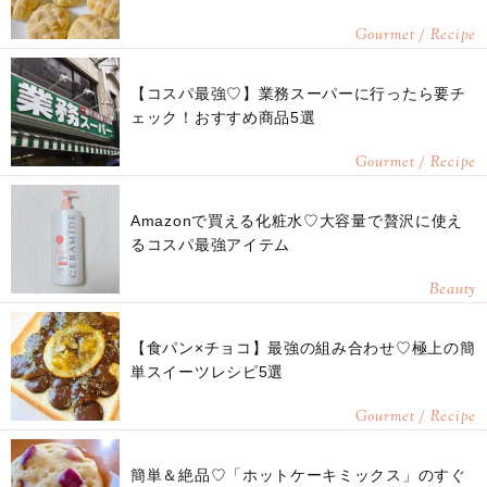
Gourmet / Recipe
【コスパ最強♡】業務スーパーに行ったら要チ
ェック！おすすめ商品5選
Gourmet / Recipe
Amazonで買える化粧水♡大容量で贅沢に使え
るコスパ最強アイテム
Beauty
【食パン×チョコ】最強の組み合わせ♡極上の簡
単スイーツレシピ5選
Gourmet / Recipe
簡単＆絶品♡「ホットケーキミックス」のすぐ