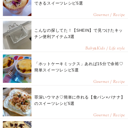
できるスイーツレシピ5選
Gourmet / Recipe
こんなの探してた！【SHEIN】で見つけたキッ
チン便利アイテム3選
Baby
Kids / Life style
&
「ホットケーキミックス」あれば15分で余裕♡
簡単スイーツレシピ5選
Gourmet / Recipe
罪深いウマさ♡簡単に作れる【食パン×バナナ】
のスイーツレシピ5選
Gourmet / Recipe