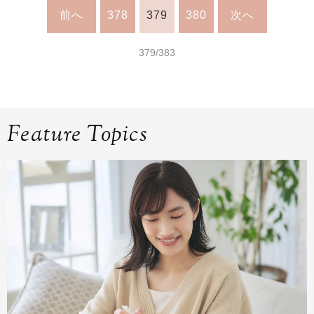
前へ
378
379
380
次へ
379/383
Feature Topics