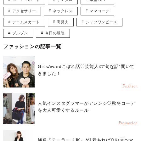
アクセサリー
ネックレス
ママコーデ
デニムスカート
高見え
シャツワンピース
ブルゾン
今日の服装
ファッションの記事一覧
GirlsAwardこぼれ話♡芸能人の“旬な話”聞いて
きました！
Fashion
人気インスタグラマーがアレンジ♡秋冬コーデ
を大人可愛くするルール
Promotion
勝負『テーラードJK』が1着あればOK♪〜マ