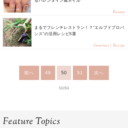
るバレンタイン風ネイル
Beauty
まるでフレンチレストラン！？“エルブドプロバ
ンス”の活用レシピ5選
Gourmet / Recipe
前へ
49
50
51
次へ
50/84
Feature Topics