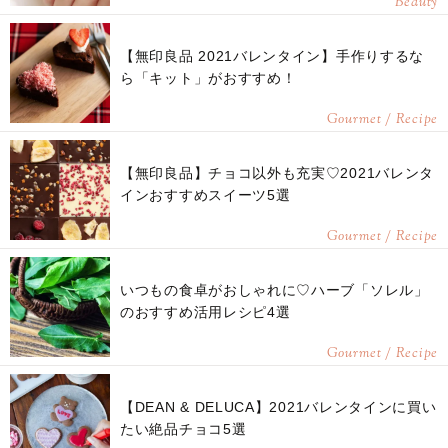
Beauty
【無印良品 2021バレンタイン】手作りするな
ら「キット」がおすすめ！
Gourmet / Recipe
【無印良品】チョコ以外も充実♡2021バレンタ
インおすすめスイーツ5選
Gourmet / Recipe
いつもの食卓がおしゃれに♡ハーブ「ソレル」
のおすすめ活用レシピ4選
Gourmet / Recipe
【DEAN & DELUCA】2021バレンタインに買い
たい絶品チョコ5選