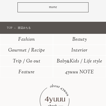
more
TOP
渡辺みちる
Fashion
Beauty
Gourmet / Recipe
Interior
Trip / Go out
Baby
Kids / Life style
&
Feature
4yuuu NOTE