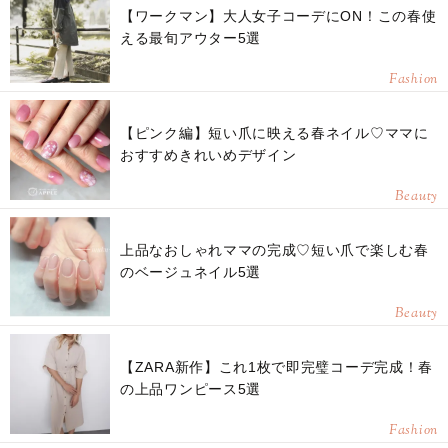
【ワークマン】大人女子コーデにON！この春使
える最旬アウター5選
Fashion
【ピンク編】短い爪に映える春ネイル♡ママに
おすすめきれいめデザイン
Beauty
上品なおしゃれママの完成♡短い爪で楽しむ春
のベージュネイル5選
Beauty
【ZARA新作】これ1枚で即完璧コーデ完成！春
の上品ワンピース5選
Fashion