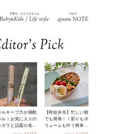
子育て・ライフスタイル
ブログ
Baby
Kids / Life style
4yuuu NOTE
&
ditor’s Pick
ールキープ力が感動
【時短弁当】忙しい朝
ベル！お気に入りの
でも簡単！！彩りもボ
スカラと話題の名品
リュームも叶う簡単そ
地
ぼろ弁当！