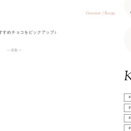
Gourmet / Recipe
すすめチョコをピックアップ♪
― 広告 ―
K