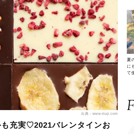
夏
に
て
ッ
F
出典：www.muji.com
も充実♡2021バレンタインお