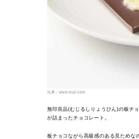
出典：www.muji.com
無印良品(むじるしりょうひん)の板チ
が詰まったチョコレート。
板チョコながら高級感のある見ためな