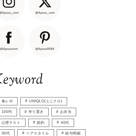
@4yuuu_com
@4yuuu_com
@4yuuucom
@4yuuu0084
eyword
食レポ
UNIQLO(ユニクロ)
100均
作り置き
お弁当
心理テスト
節約
40代
30代
ヘアスタイル
給与明細