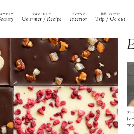
ビューティー
グルメ・レシピ
インテリア
旅行・おでかけ
Beauty
Gourmet / Recipe
Interior
Trip / Go out
E
カ
レ
マ
下