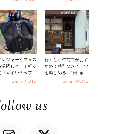
4yuuu NOTE
4yuuu NOTE
のレジャーやフェス
行くなら午前中がおす
も活躍しそう！軽く
すめ！特別なスイーツ
使いやすいナップサ
を楽しめる「隠れ家カ
ク
フェ」
4yuuu NOTE
4yuuu NOTE
ollow us