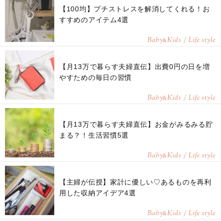
【100均】プチストレスを解消してくれる！お
すすめのアイテム4選
Baby
Kids / Life style
&
【月13万で暮らす夫婦直伝】出費0円の日を増
やすための毎日の習慣
Baby
Kids / Life style
&
【月13万で暮らす夫婦直伝】お金がみるみる貯
まる？！生活習慣5選
Baby
Kids / Life style
&
【主婦が伝授】家計に優しい♡あるものを再利
用した収納アイデア4選
Baby
Kids / Life style
&