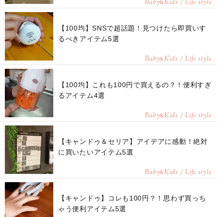
Baby
Kids / Life style
&
【100均】SNSで超話題！見つけたら即買いす
るべきアイテム5選
Baby
Kids / Life style
&
【100均】これも100円で買えるの？！便利すぎ
るアイテム4選
Baby
Kids / Life style
&
【キャンドゥ＆セリア】アイデアに感動！絶対
に買いたいアイテム5選
Baby
Kids / Life style
&
【キャンドゥ】コレも100円？！思わず買っち
ゃう便利アイテム5選