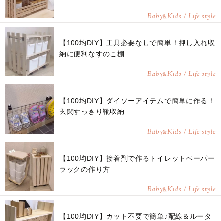
Baby
Kids / Life style
&
【100均DIY】工具必要なしで簡単！押し入れ収
納に便利なすのこ棚
Baby
Kids / Life style
&
【100均DIY】ダイソーアイテムで簡単に作る！
玄関すっきり靴収納
Baby
Kids / Life style
&
【100均DIY】接着剤で作るトイレットペーパー
ラックの作り方
Baby
Kids / Life style
&
【100均DIY】カット不要で簡単♪配線＆ルータ