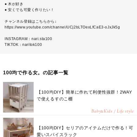
● 木が好き
● 安くでも可愛く作りたい！
チャンネル登録はこちらから↓
https://www.youtube.com/channel/UCj2bLTOexLfCaE3-oJxJk5g
INSTAGRAM：nari.sta100
TIKTOK：naritok100
100均で作る女。の記事一覧
【100均DIY】簡単に作れて利便性抜群！2WAY
で使えるすのこ棚
Baby
Kids / Life style
&
【100均DIY】セリアのアイテムだけで作る！可
愛いスパイスラック