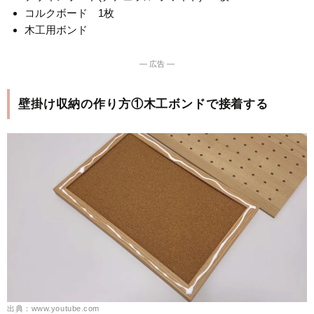
コルクボード 1枚
木工用ボンド
― 広告 ―
壁掛け収納の作り方①木工ボンドで接着する
出典：www.youtube.com