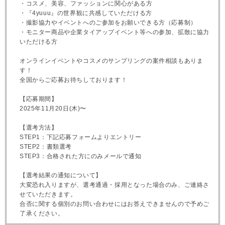
・コスメ、美容、ファッションに関心がある方
・『4yuuu』の世界観に共感していただける方
・撮影協力やイベントへのご参加をお願いできる方（応募制）
・モニター商品や企業タイアップイベント等への参加、拡散に協力
いただける方
オンラインイベントやコスメのサンプリングの案件相談もありま
す！
全国からご応募お待ちしております！
【応募期間】
2025年11月20日(木)〜
【選考方法】
STEP1：下記応募フォームよりエントリー
STEP2：書類選考
STEP3：合格された方にのみメールで通知
【選考結果の通知について】
大変恐れ入りますが、選考通過・採用となった場合のみ、ご連絡さ
せていただきます。
合否に関する個別のお問い合わせにはお答えできませんので予めご
了承ください。