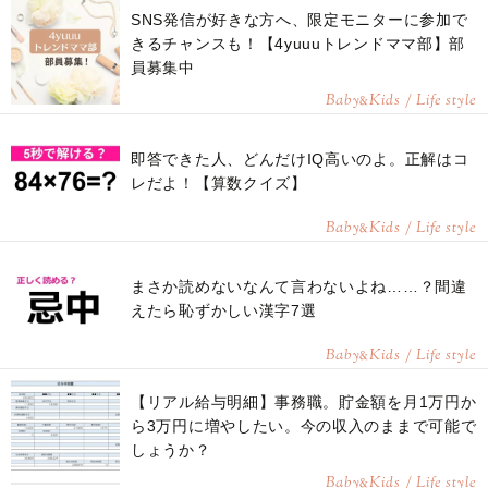
SNS発信が好きな方へ、限定モニターに参加で
きるチャンスも！【4yuuuトレンドママ部】部
員募集中
Baby
Kids / Life style
&
即答できた人、どんだけIQ高いのよ。正解はコ
レだよ！【算数クイズ】
Baby
Kids / Life style
&
まさか読めないなんて言わないよね……？間違
えたら恥ずかしい漢字7選
Baby
Kids / Life style
&
【リアル給与明細】事務職。貯金額を月1万円か
ら3万円に増やしたい。今の収入のままで可能で
しょうか？
Baby
Kids / Life style
&