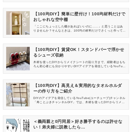
信してくれる方を募集しています！
【100均DIY】簡単に壁付け！100均材料だけで
おしゃれな空中棚
「ここにちょっとした棚があればいいのに……」と思うことはあ
りませんか？そんなときは、100均の材料だけでさくっと作ってし
まいましょう！DIYアイデアを発信しているYouTube(ユーチュー
ブ)チャンネル「寿ことぶきチャンネルDIY」から、簡単にできる
空中棚の作り方をご紹介します。
【100均DIY】賃貸OK！スタンドバーで浮かせ
るシューズ収納
木材を使ったDIYからリメイクシートの貼り方まで、経験者はもち
ろん初心者にも分かりやすいDIYアイデアを発信しているYouTub
e(ユーチューブ)チャンネル「寿ことぶきチャンネルDIY」。今回
は動画の中から、100均とホームセンターの材料を使ったシューズ
収納の作り方をご紹介します。
【100均DIY】高見え＆実用的なタオルホルダ
ーの作り方をご紹介
DIYのアイデアを発信しているYouTube(ユーチューブ)チャンネル
「寿ことぶきチャンネルDIY」では、木材を使ったDIYからリメイ
クシートの貼り方まで、初心者にもわかりやすく解説していま
す。今回は動画の中から、100均の材料を使ったタオルホルダーの
作り方をご紹介します。
＜義両親と0円同居＞好き勝手するのは許せな
い！弟夫婦に説教したら…