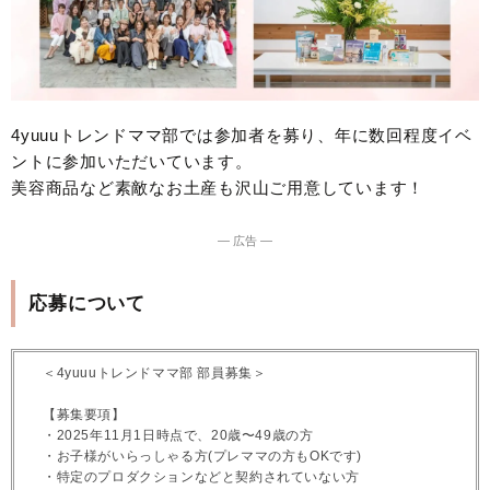
4yuuuトレンドママ部では参加者を募り、年に数回程度イベ
ントに参加いただいています。
美容商品など素敵なお土産も沢山ご用意しています！
― 広告 ―
応募について
＜4yuuuトレンドママ部 部員募集＞
【募集要項】
・2025年11月1日時点で、20歳〜49歳の方
・お子様がいらっしゃる方(プレママの方もOKです)
・特定のプロダクションなどと契約されていない方