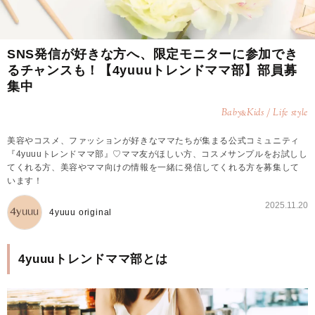
SNS発信が好きな方へ、限定モニターに参加でき
るチャンスも！【4yuuuトレンドママ部】部員募
集中
Baby
Kids / Life style
&
美容やコスメ、ファッションが好きなママたちが集まる公式コミュニティ
『4yuuuトレンドママ部』♡ママ友がほしい方、コスメサンプルをお試しし
てくれる方、美容やママ向けの情報を一緒に発信してくれる方を募集して
います！
2025.11.20
4yuuu original
4yuuuトレンドママ部とは