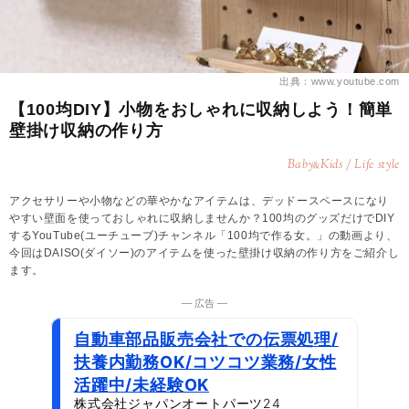
出典：www.youtube.com
【100均DIY】小物をおしゃれに収納しよう！簡単
壁掛け収納の作り方
Baby
Kids / Life style
&
アクセサリーや小物などの華やかなアイテムは、デッドースペースになり
やすい壁面を使っておしゃれに収納しませんか？100均のグッズだけでDIY
するYouTube(ユーチューブ)チャンネル「100均で作る女。」の動画より、
今回はDAISO(ダイソー)のアイテムを使った壁掛け収納の作り方をご紹介し
ます。
― 広告 ―
自動車部品販売会社での伝票処理/
扶養内勤務OK/コツコツ業務/女性
活躍中/未経験OK
株式会社ジャパンオートパーツ24