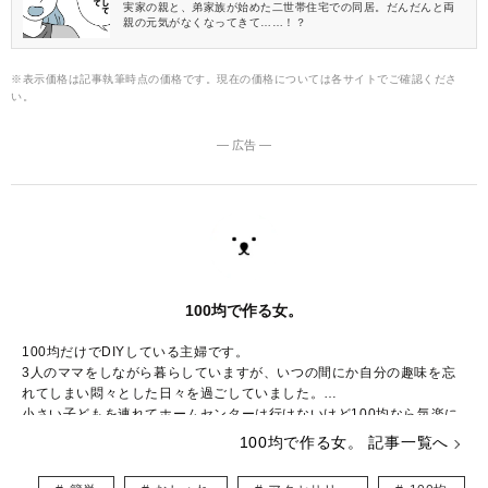
実家の親と、弟家族が始めた二世帯住宅での同居。だんだんと両
親の元気がなくなってきて……！？
※表示価格は記事執筆時点の価格です。現在の価格については各サイトでご確認くださ
い。
― 広告 ―
100均で作る女。
100均だけでDIYしている主婦です。
3人のママをしながら暮らしていますが、いつの間にか自分の趣味を忘
れてしまい悶々とした日々を過ごしていました。
小さい子どもを連れてホームセンターは行けないけど100均なら気楽に
行けると思い、ずっと憧れていたDIYを始めて見ました。
100均で作る女。 記事一覧へ
同じような方のために初めてでも敷居の高くないDIYを発信していま
す。