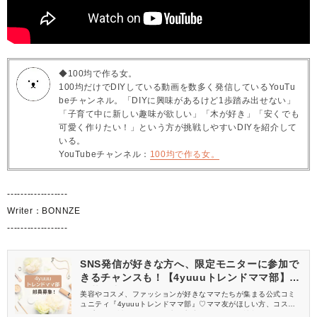
◆100均で作る女。
100均だけでDIYしている動画を数多く発信しているYouTu
beチャンネル。「DIYに興味があるけど1歩踏み出せない」
「子育て中に新しい趣味が欲しい」「木が好き」「安くでも
可愛く作りたい！」という方が挑戦しやすいDIYを紹介して
いる。
YouTubeチャンネル：
100均で作る女。
------------------
Writer：BONNZE
------------------
SNS発信が好きな方へ、限定モニターに参加で
きるチャンスも！【4yuuuトレンドママ部】部
員募集中
美容やコスメ、ファッションが好きなママたちが集まる公式コミ
ュニティ『4yuuuトレンドママ部』♡ママ友がほしい方、コスメサ
ンプルをお試ししてくれる方、美容やママ向けの情報を一緒に発