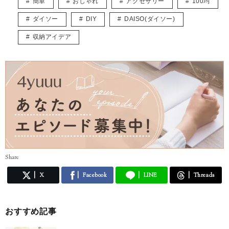
簡単
おしゃれ
アクセサリー
100均
（本人のレベルも追いついておりませんｗ）
ダイソー
DIY
DAISO(ダイソー)
ここから趣味を広げるためのはじめの一歩として見ていただければ嬉し
いです。
収納アイデア
こんな方におすすめ♡
● DIYに興味があるけど1歩踏み出せない
● 子育て中に新しい趣味が欲しい
● 木が好き
● 安くでも可愛く作りたい！
チャンネル登録はこちらから↓
https://www.youtube.com/channel/UCj2bLTOexLfCaE3-oJxJk5g
INSTAGRAM：nari.sta100
TIKTOK：naritok100
Share
X
Facebook
LINE
Threads
おすすめ記事