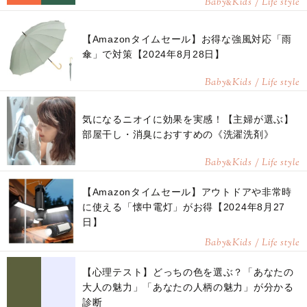
Baby
Kids / Life style
&
【Amazonタイムセール】お得な強風対応「雨
傘」で対策【2024年8月28日】
Baby
Kids / Life style
&
気になるニオイに効果を実感！【主婦が選ぶ】
部屋干し・消臭におすすめの《洗濯洗剤》
Baby
Kids / Life style
&
【Amazonタイムセール】アウトドアや非常時
に使える「懐中電灯」がお得【2024年8月27
日】
Baby
Kids / Life style
&
【心理テスト】どっちの色を選ぶ？「あなたの
大人の魅力」「あなたの人柄の魅力」が分かる
診断