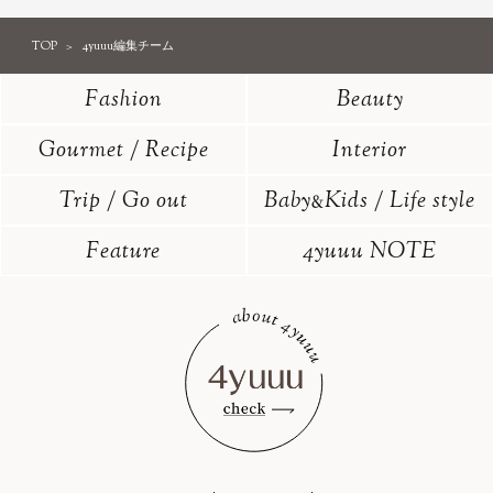
TOP
4yuuu編集チーム
Fashion
Beauty
Gourmet / Recipe
Interior
Trip / Go out
Baby
Kids / Life style
&
Feature
4yuuu NOTE