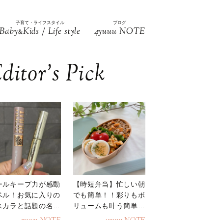
子育て・ライフスタイル
ブログ
Baby
Kids / Life style
4yuuu NOTE
&
ditor’s Pick
ールキープ力が感動
【時短弁当】忙しい朝
ベル！お気に入りの
でも簡単！！彩りもボ
スカラと話題の名品
リュームも叶う簡単そ
地
ぼろ弁当！