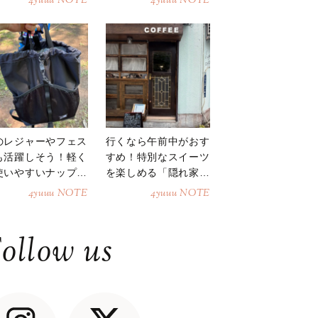
4yuuu NOTE
4yuuu NOTE
のレジャーやフェス
行くなら午前中がおす
も活躍しそう！軽く
すめ！特別なスイーツ
使いやすいナップサ
を楽しめる「隠れ家カ
ク
フェ」
4yuuu NOTE
4yuuu NOTE
ollow us