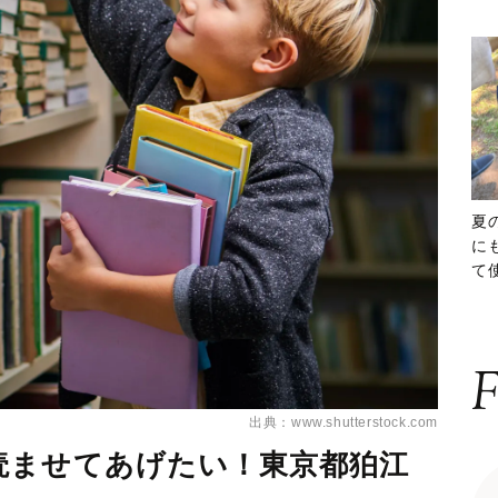
夏
に
て
ッ
F
出典：www.shutterstock.com
読ませてあげたい！東京都狛江