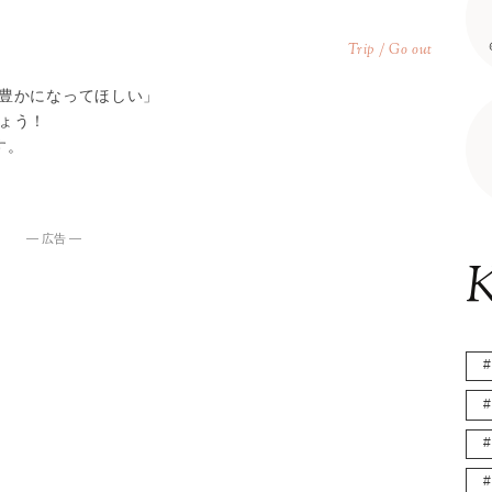
Trip / Go out
豊かになってほしい」
ょう！
す。
― 広告 ―
K