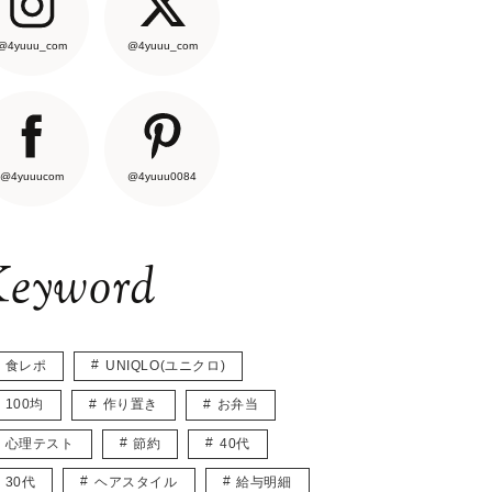
@4yuuu_com
@4yuuu_com
@4yuuucom
@4yuuu0084
eyword
食レポ
UNIQLO(ユニクロ)
100均
作り置き
お弁当
心理テスト
節約
40代
30代
ヘアスタイル
給与明細