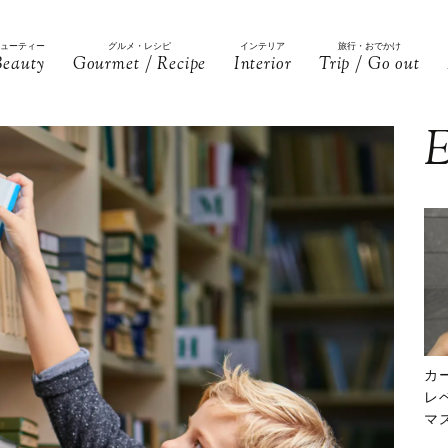
ビューティー
グルメ・レシピ
インテリア
旅行・おでかけ
Beauty
Gourmet / Recipe
Interior
Trip / Go out
E
カ
レ
マ
下