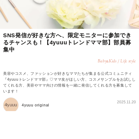
SNS発信が好きな方へ、限定モニターに参加でき
るチャンスも！【4yuuuトレンドママ部】部員募
集中
Baby
Kids / Life style
&
美容やコスメ、ファッションが好きなママたちが集まる公式コミュニティ
『4yuuuトレンドママ部』♡ママ友がほしい方、コスメサンプルをお試しし
てくれる方、美容やママ向けの情報を一緒に発信してくれる方を募集して
います！
2025.11.20
4yuuu original
4yuuuトレンドママ部とは