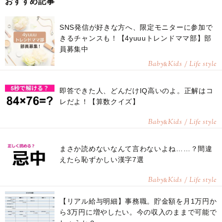
おすすめ記事
SNS発信が好きな方へ、限定モニターに参加で
きるチャンスも！【4yuuuトレンドママ部】部
員募集中
Baby
Kids / Life style
&
即答できた人、どんだけIQ高いのよ。正解はコ
レだよ！【算数クイズ】
Baby
Kids / Life style
&
まさか読めないなんて言わないよね……？間違
えたら恥ずかしい漢字7選
Baby
Kids / Life style
&
【リアル給与明細】事務職。貯金額を月1万円か
ら3万円に増やしたい。今の収入のままで可能で