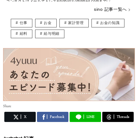
コンタクトはメールアドレスsinobu037@gmail.comまで♡
sino 記事一覧へ
仕事
お金
家計管理
お金の知識
給料
給与明細
Share
X
Facebook
LINE
Threads