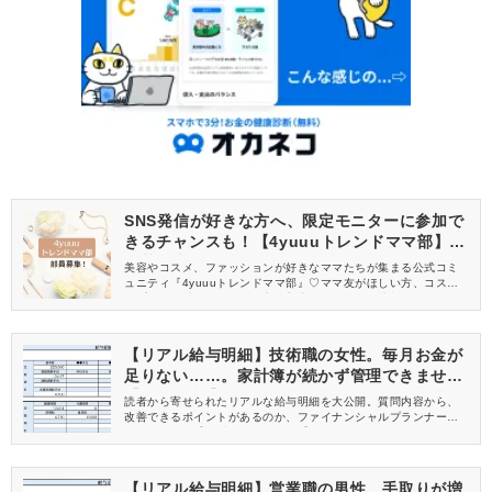
SNS発信が好きな方へ、限定モニターに参加で
きるチャンスも！【4yuuuトレンドママ部】部
員募集中
美容やコスメ、ファッションが好きなママたちが集まる公式コミ
ュニティ『4yuuuトレンドママ部』♡ママ友がほしい方、コスメサ
ンプルをお試ししてくれる方、美容やママ向けの情報を一緒に発
信してくれる方を募集しています！
【リアル給与明細】技術職の女性。毎月お金が
足りない……。家計簿が続かず管理できません
【FPが解説】
読者から寄せられたリアルな給与明細を大公開。質問内容から、
改善できるポイントがあるのか、ファイナンシャルプランナーが
解説します。【25歳 ITエンジニア】
【リアル給与明細】営業職の男性。手取りが増