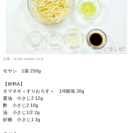
出典：recipe.shidax.co.jp
モヤシ 1袋 250g
【材料A】
タマネギ＜すりおろす＞ 1/8個強 20g
醤油 小さじ2 12g
酢 小さじ2 10g
油 小さじ1/2 2g
砂糖 小さじ1 3g