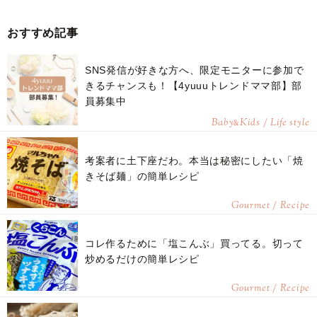
おすすめ記事
SNS発信が好きな方へ、限定モニターに参加で
きるチャンスも！【4yuuuトレンドママ部】部
員募集中
Baby
Kids / Life style
&
考案者に土下座だわ。本当は秘密にしたい「焼
きそば麺」の簡単レシピ
Gourmet / Recipe
コレ作るために「塩こんぶ」買ってる。切って
炒めるだけの簡単レシピ
Gourmet / Recipe