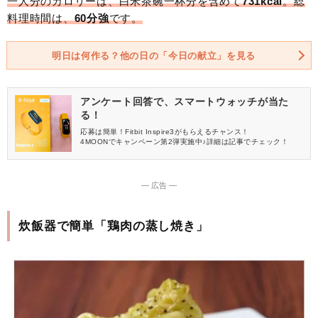
一人分のカロリーは、白米茶碗一杯分を含めて
731kcal
。総
料理時間は、
60分強
です。
明日は何作る？他の日の「今日の献立」を見る
アンケート回答で、スマートウォッチが当た
る！
応募は簡単！Fitbit Inspire3がもらえるチャンス！
4MOONでキャンペーン第2弾実施中♪詳細は記事でチェック！
― 広告 ―
炊飯器で簡単「鶏肉の蒸し焼き」