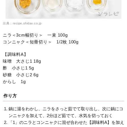
出典：recipe.shidax.co.jp
ニラ＜3cm幅切り＞ 一束 100g
コンニャク＜短冊切り＞ 1/2枚 100g
【調味料A】
味噌 大さじ1 18g
酢 小さじ1 5g
砂糖 小さじ2 6g
からし 1g
作り方
鍋に湯をわかし、ニラをさっと茹でて取り出し、次に鍋にコ
ンニャクを加えて、2分ほど茹でて、水気を切っておく
「1」のニラとコンニャクに混ぜ合わせた【調味料A】を加え