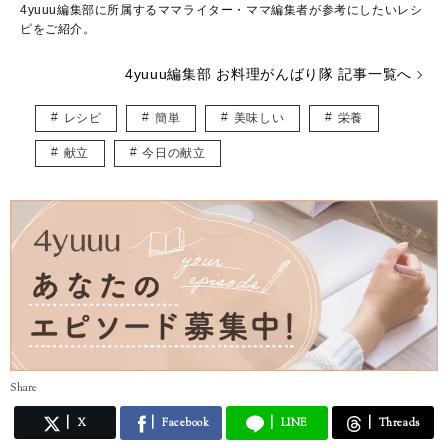
4yuuu編集部に所属するママライター・ママ編集者が参考にしたいレシ
ピをご紹介。
4yuuu編集部 お料理がんばり隊 記事一覧へ
レシピ
簡単
美味しい
栄養
献立
今日の献立
Share
X
Facebook
LINE
Threads