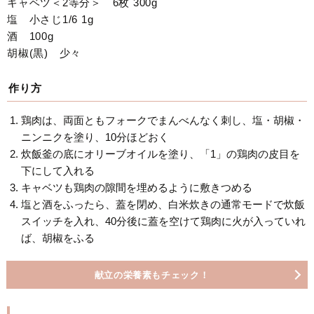
キャベツ＜2等分＞ 6枚 300g
塩 小さじ1/6 1g
酒 100g
胡椒(黒) 少々
作り方
鶏肉は、両面ともフォークでまんべんなく刺し、塩・胡椒・
ニンニクを塗り、10分ほどおく
炊飯釜の底にオリーブオイルを塗り、「1」の鶏肉の皮目を
下にして入れる
キャベツも鶏肉の隙間を埋めるように敷きつめる
塩と酒をふったら、蓋を閉め、白米炊きの通常モードで炊飯
スイッチを入れ、40分後に蓋を空けて鶏肉に火が入っていれ
ば、胡椒をふる
献立の栄養素もチェック！