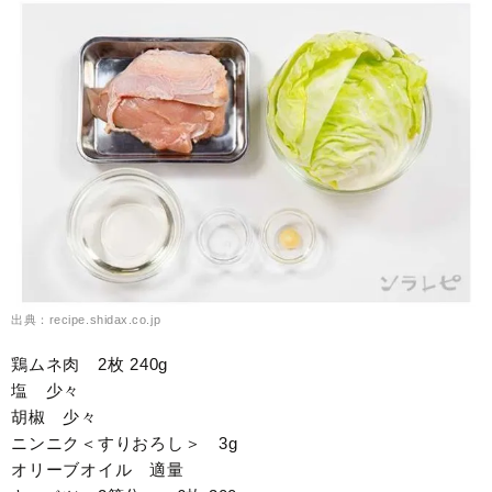
出典：recipe.shidax.co.jp
鶏ムネ肉 2枚 240g
塩 少々
胡椒 少々
ニンニク＜すりおろし＞ 3g
オリーブオイル 適量