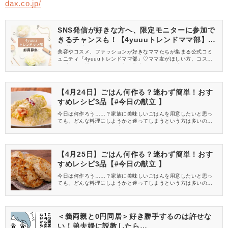
dax.co.jp/
SNS発信が好きな方へ、限定モニターに参加で
きるチャンスも！【4yuuuトレンドママ部】部
員募集中
美容やコスメ、ファッションが好きなママたちが集まる公式コミ
ュニティ『4yuuuトレンドママ部』♡ママ友がほしい方、コスメサ
ンプルをお試ししてくれる方、美容やママ向けの情報を一緒に発
信してくれる方を募集しています！
【4月24日】ごはん何作る？迷わず簡単！おす
すめレシピ3品【#今日の献立 】
今日は何作ろう……？家族に美味しいごはんを用意したいと思っ
ても、どんな料理にしようかと迷ってしまうという方は多いので
は？そんなお悩みも即解決！レシピをマネするだけで簡単に作れ
て、迷わず今日の献立が決まるおすすめメニューをご紹介しま
す！カロリーや栄養バランスも考えた管理栄養士監修の組み合わ
せの「今日の献立」を参考にして、夕食を作ってみてくださいね♪
【4月25日】ごはん何作る？迷わず簡単！おす
すめレシピ3品【#今日の献立 】
今日は何作ろう……？家族に美味しいごはんを用意したいと思っ
ても、どんな料理にしようかと迷ってしまうという方は多いので
は？そんなお悩みも即解決！レシピをマネするだけで簡単に作れ
て、迷わず今日の献立が決まるおすすめメニューをご紹介しま
す！カロリーや栄養バランスも考えた管理栄養士監修の組み合わ
せの「今日の献立」を参考にして、夕食を作ってみてくださいね♪
＜義両親と0円同居＞好き勝手するのは許せな
い！弟夫婦に説教したら…