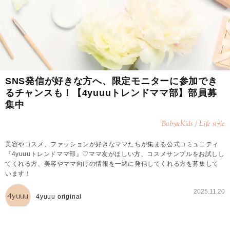
SNS発信が好きな方へ、限定モニターに参加でき
るチャンスも！【4yuuuトレンドママ部】部員募
集中
Baby
Kids / Life style
&
美容やコスメ、ファッションが好きなママたちが集まる公式コミュニティ
『4yuuuトレンドママ部』♡ママ友がほしい方、コスメサンプルをお試しし
てくれる方、美容やママ向けの情報を一緒に発信してくれる方を募集して
います！
2025.11.20
4yuuu original