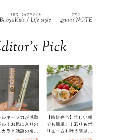
子育て・ライフスタイル
ブログ
Baby
Kids / Life style
4yuuu NOTE
&
ditor’s Pick
ールキープ力が感動
【時短弁当】忙しい朝
ベル！お気に入りの
でも簡単！！彩りもボ
スカラと話題の名品
リュームも叶う簡単そ
地
ぼろ弁当！