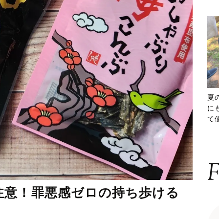
夏
に
て
ッ
F
注意！罪悪感ゼロの持ち歩ける