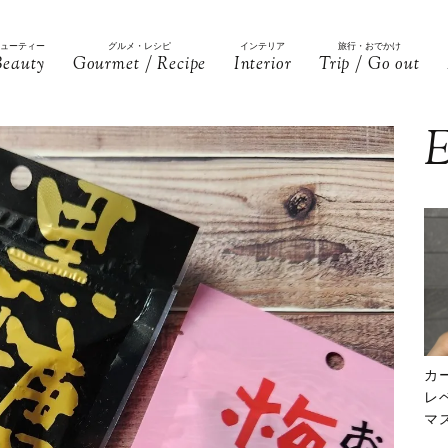
ビューティー
グルメ・レシピ
インテリア
旅行・おでかけ
Beauty
Gourmet / Recipe
Interior
Trip / Go out
E
カ
レ
マ
下