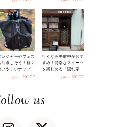
4yuuu NOTE
4yuuu NOTE
のレジャーやフェス
行くなら午前中がおす
も活躍しそう！軽く
すめ！特別なスイーツ
使いやすいナップサ
を楽しめる「隠れ家カ
ク
フェ」
4yuuu NOTE
4yuuu NOTE
ollow us