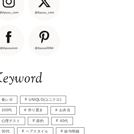
@4yuuu_com
@4yuuu_com
@4yuuucom
@4yuuu0084
eyword
食レポ
UNIQLO(ユニクロ)
100均
作り置き
お弁当
心理テスト
節約
40代
30代
ヘアスタイル
給与明細