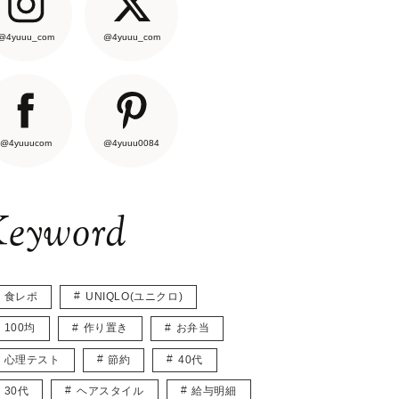
@4yuuu_com
@4yuuu_com
@4yuuucom
@4yuuu0084
eyword
食レポ
UNIQLO(ユニクロ)
100均
作り置き
お弁当
心理テスト
節約
40代
30代
ヘアスタイル
給与明細