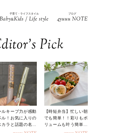
子育て・ライフスタイル
ブログ
Baby
Kids / Life style
4yuuu NOTE
&
ditor’s Pick
ールキープ力が感動
【時短弁当】忙しい朝
ベル！お気に入りの
でも簡単！！彩りもボ
スカラと話題の名品
リュームも叶う簡単そ
地
ぼろ弁当！