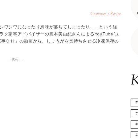
Gourmet / Recipe
シワシワになったり風味が落ちてしまったり……という経
ク家事アドバイザーの島本美由紀さんによるYouTube(ユ
家事ＣＨ」の動画から、しょうがを長持ちさせる冷凍保存の
― 広告 ―
K