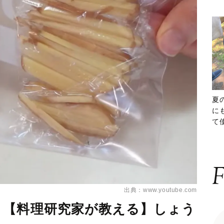
夏
に
て
ッ
F
出典：www.youtube.com
！【料理研究家が教える】しょう