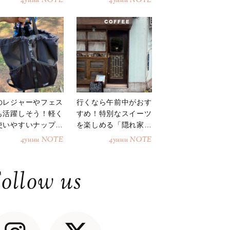
4yuuu NOTE
4yuuu NOTE
のレジャーやフェス
行くなら午前中がおす
も活躍しそう！軽く
すめ！特別なスイーツ
使いやすいナップサ
を楽しめる「隠れ家カ
ク
フェ」
4yuuu NOTE
4yuuu NOTE
ollow us