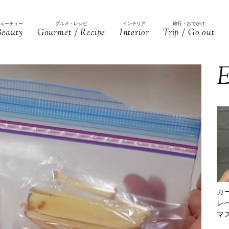
ビューティー
グルメ・レシピ
インテリア
旅行・おでかけ
Beauty
Gourmet / Recipe
Interior
Trip / Go out
E
カ
レ
マ
下