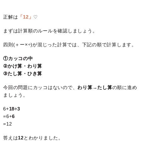
正解は
「12」
♡
まずは計算順のルールを確認しましょう。
四則(＋ー×÷)が混じった計算では、下記の順で計算します。
①カッコの中
②かけ算・わり算
③たし算・ひき算
今回の問題にカッコはないので、
わり算→たし算
の順に進め
ましょう。
6+
18÷3
=6+
6
=12
答えは
12
とわかりました。