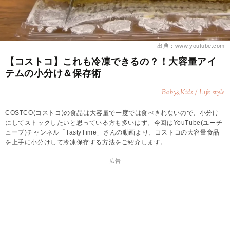
出典：www.youtube.com
【コストコ】これも冷凍できるの？！大容量アイ
テムの小分け＆保存術
Baby
Kids / Life style
&
COSTCO(コストコ)の食品は大容量で一度では食べきれないので、小分け
にしてストックしたいと思っている方も多いはず。今回はYouTube(ユーチ
ューブ)チャンネル「TastyTime」さんの動画より、コストコの大容量食品
を上手に小分けして冷凍保存する方法をご紹介します。
― 広告 ―