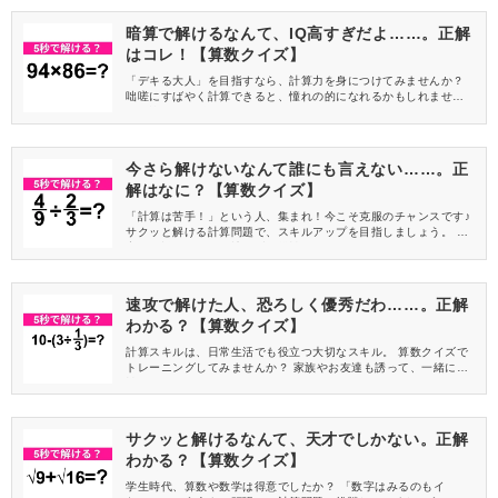
暗算で解けるなんて、IQ高すぎだよ……。正解
はコレ！【算数クイズ】
「デキる大人」を目指すなら、計算力を身につけてみませんか？
咄嗟にすばやく計算できると、憧れの的になれるかもしれません
よ♪ 算数クイズでササっとトレーニングをしましょう！
今さら解けないなんて誰にも言えない……。正
解はなに？【算数クイズ】
「計算は苦手！」という人、集まれ！今こそ克服のチャンスです♪
サクッと解ける計算問題で、スキルアップを目指しましょう。 丁
寧に解説するので、諦めずに挑戦してみてくださいね。
速攻で解けた人、恐ろしく優秀だわ……。正解
わかる？【算数クイズ】
計算スキルは、日常生活でも役立つ大切なスキル。 算数クイズで
トレーニングしてみませんか？ 家族やお友達も誘って、一緒に挑
戦してみてください！
サクッと解けるなんて、天才でしかない。正解
わかる？【算数クイズ】
学生時代、算数や数学は得意でしたか？ 「数字はみるのもイ