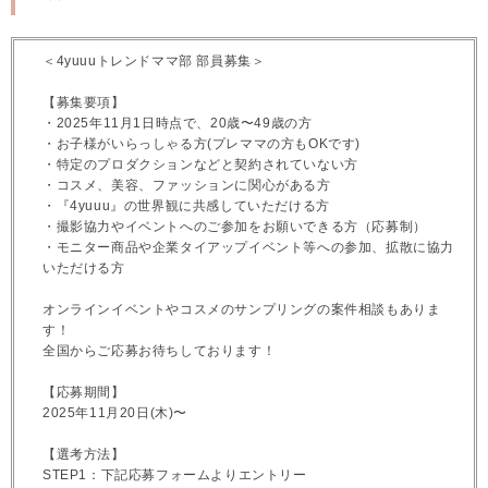
＜4yuuuトレンドママ部 部員募集＞
【募集要項】
・2025年11月1日時点で、20歳〜49歳の方
・お子様がいらっしゃる方(プレママの方もOKです)
・特定のプロダクションなどと契約されていない方
・コスメ、美容、ファッションに関心がある方
・『4yuuu』の世界観に共感していただける方
・撮影協力やイベントへのご参加をお願いできる方（応募制）
・モニター商品や企業タイアップイベント等への参加、拡散に協力
いただける方
オンラインイベントやコスメのサンプリングの案件相談もありま
す！
全国からご応募お待ちしております！
【応募期間】
2025年11月20日(木)〜
【選考方法】
STEP1：下記応募フォームよりエントリー