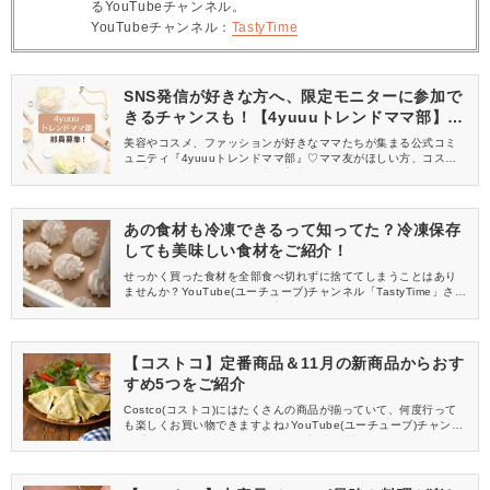
るYouTubeチャンネル。
YouTubeチャンネル：
TastyTime
SNS発信が好きな方へ、限定モニターに参加で
きるチャンスも！【4yuuuトレンドママ部】部
員募集中
美容やコスメ、ファッションが好きなママたちが集まる公式コミ
ュニティ『4yuuuトレンドママ部』♡ママ友がほしい方、コスメサ
ンプルをお試ししてくれる方、美容やママ向けの情報を一緒に発
信してくれる方を募集しています！
あの食材も冷凍できるって知ってた？冷凍保存
しても美味しい食材をご紹介！
せっかく買った食材を全部食べ切れずに捨ててしまうことはあり
ませんか？YouTube(ユーチューブ)チャンネル「TastyTime」さん
の動画では、冷凍保存しても美味しく食べられる食材を紹介して
くださっています。食材ロス削減や食費の節約などに役立つアイ
デアは必見です！
【コストコ】定番商品＆11月の新商品からおす
すめ5つをご紹介
Costco(コストコ)にはたくさんの商品が揃っていて、何度行って
も楽しくお買い物できますよね♪YouTube(ユーチューブ)チャンネ
ル「TastyTime」さんの動画では、定番から新作まで揃ったおすす
めの商品がたくさん紹介されています。その中から5つ厳選しまし
たので、ぜひ参考にしてくださいね！