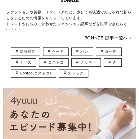
BONNZE
ファッションや美容、インテリアなど、少しでも快適でおしゃれな暮ら
しをするための情報をキャッチしています。
トレンドやお悩みに合わせたファッション記事などを執筆できたらと思
います！
BONNZE 記事一覧へ
冷凍保存
ケーキ
パン
食べ物
チーズ
コストコ
クッキー
肉
Costco(コストコ)
ストック