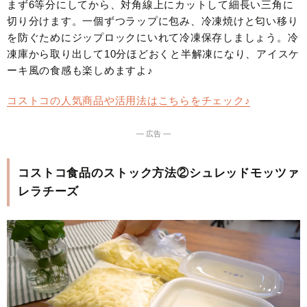
まず6等分にしてから、対角線上にカットして細長い三角に
切り分けます。一個ずつラップに包み、冷凍焼けと匂い移り
を防ぐためにジップロックにいれて冷凍保存しましょう。冷
凍庫から取り出して10分ほどおくと半解凍になり、アイスケ
ーキ風の食感も楽しめますよ♪
コストコの人気商品や活用法はこちらをチェック♪
― 広告 ―
コストコ食品のストック方法②シュレッドモッツァ
レラチーズ