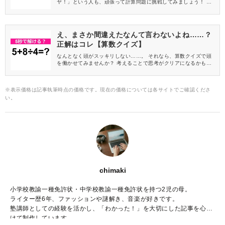
ヤ！」という人も、頑張って計算問題に挑戦してみましょう！ 今
だからこそ、新たな魅力に気づくかもしれませんよ♪
え、まさか間違えたなんて言わないよね……？
正解はコレ【算数クイズ】
なんとなく頭がスッキリしない……。 それなら、算数クイズで頭
を働かせてみませんか？ 考えることで思考がクリアになるかもし
れませんよ♪
※表示価格は記事執筆時点の価格です。現在の価格については各サイトでご確認くださ
い。
chimaki
小学校教諭一種免許状・中学校教諭一種免許状を持つ2児の母。
ライター歴6年、ファッションや謎解き、音楽が好きです。
塾講師としての経験を活かし、「わかった！」を大切にした記事を心が
けて制作しています。