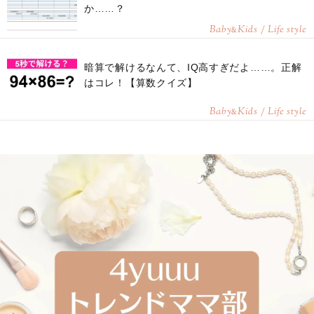
か……？
Baby
Kids / Life style
&
暗算で解けるなんて、IQ高すぎだよ……。正解
はコレ！【算数クイズ】
Baby
Kids / Life style
&