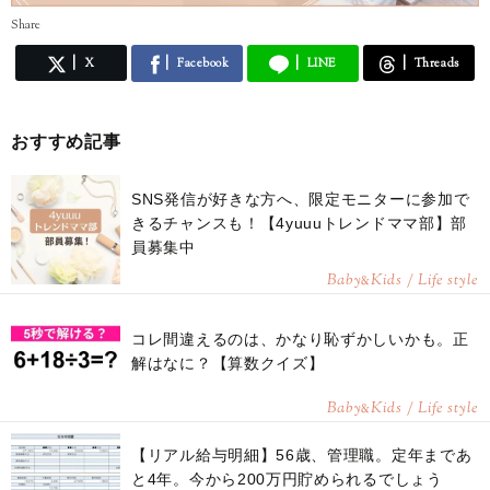
Share
X
Facebook
LINE
Threads
おすすめ記事
SNS発信が好きな方へ、限定モニターに参加で
きるチャンスも！【4yuuuトレンドママ部】部
員募集中
Baby
Kids / Life style
&
コレ間違えるのは、かなり恥ずかしいかも。正
解はなに？【算数クイズ】
Baby
Kids / Life style
&
【リアル給与明細】56歳、管理職。定年まであ
と4年。今から200万円貯められるでしょう