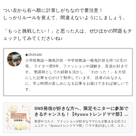
つい左から右へ順に計算しがちなので要注意！
しっかりルールを覚えて、間違えないようにしましょう。
「もっと挑戦したい！」と思った人は、ぜひほかの問題もチ
ェックしてみてくださいね♪
◆chimaki
小学校教諭一種免許状・中学校教諭一種免許状を持つ2児の
母。 ライター歴6年、ファッションや謎解き、音楽が好きで
す。 塾講師としての経験を活かし、「わかった！」を大切
にした記事を心がけて制作しています。 読者のみなさん
に、学ぶ時間が楽しみになる記事をお届けできれば嬉しいで
す。
SNS発信が好きな方へ、限定モニターに参加で
きるチャンスも！【4yuuuトレンドママ部】部
員募集中
美容やコスメ、ファッションが好きなママたちが集まる公式コミ
ュニティ『4yuuuトレンドママ部』♡ママ友がほしい方、コスメサ
ンプルをお試ししてくれる方、美容やママ向けの情報を一緒に発
信してくれる方を募集しています！