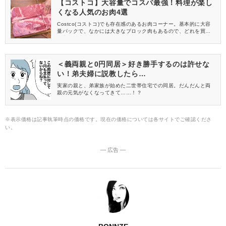
【コストコ】大容量でコスパ最強！料理が楽し
くなる人気のお肉4選
Costco(コストコ)でも存在感のあるお肉コーナー。基本的に大容
量パックで、なかには大きなブロック肉もあるので、どれを買っ
て良いか迷ってしまいますよね。今回はYouTube(ユーチューブ)
チャンネル「TastyTime」さんの動画の中から、コストコで人気の
おすすめのお肉をご紹介します。
＜義両親と0円同居＞好き勝手するのは許せな
い！弟夫婦に説教したら…
実家の親と、弟家族が始めた二世帯住宅での同居。だんだんと両
親の元気がなくなってきて……！？
※表示価格は記事執筆時点の価格です。現在の価格については各サイトでご確認くださ
い。
― 広告 ―