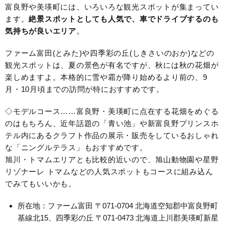
富良野や美瑛町には、いろいろな観光スポットが集まってい
ます。
絶景スポットとしても人気で、車でドライブするのも
気持ちが良いエリア
。
ファーム富田(とみた)や四季彩の丘(しきさいのおか)などの
観光スポットは、夏の景色が有名ですが、秋には秋の花畑が
楽しめますよ。本格的に雪や霜が降り始めるより前の、9
月・10月頃までの訪問が特におすすめです。
◇モデルコース……富良野・美瑛町に点在する花畑をめぐる
のはもちろん、近年話題の「青い池」や新富良野プリンスホ
テル内にあるクラフト作品の展示・販売をしているおしゃれ
な「ニングルテラス」もおすすめです。
旭川・トマムエリアとも比較的近いので、旭山動物園や星野
リゾナーレ トマムなどの人気スポットもコースに組み込ん
でみてもいいかも。
所在地：ファーム富田 〒071-0704 北海道空知郡中富良野町
基線北15、四季彩の丘 〒071-0473 北海道上川郡美瑛町新星