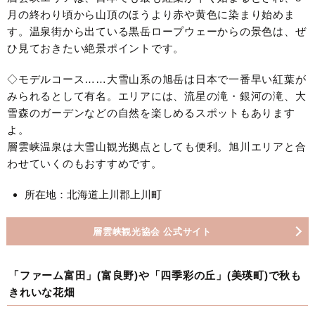
月の終わり頃から山頂のほうより赤や黄色に染まり始めま
す。温泉街から出ている黒岳ロープウェーからの景色は、ぜ
ひ見ておきたい絶景ポイントです。
◇モデルコース……大雪山系の旭岳は日本で一番早い紅葉が
みられるとして有名。エリアには、流星の滝・銀河の滝、大
雪森のガーデンなどの自然を楽しめるスポットもあります
よ。
層雲峡温泉は大雪山観光拠点としても便利。旭川エリアと合
わせていくのもおすすめです。
所在地：北海道上川郡上川町
層雲峡観光協会 公式サイト
「ファーム富田」(富良野)や「四季彩の丘」(美瑛町)で秋も
きれいな花畑