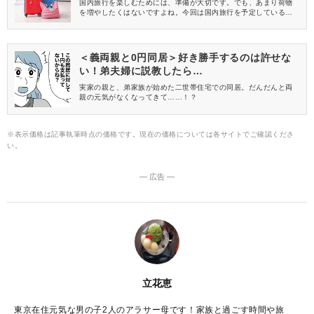
国内旅行を楽しむためには、準備が大切です。でも、あまり荷物
を増やしたくはないですよね。今回は国内旅行を予定している方
のために、持ち物チェックリストを大公開！マストアイテムや、
持参すると便利なものをまとめました。日数ごとにおすすめのか
ばんや荷物を少なくするコツもご紹介するので、最後までチェッ
クして出発してくださいね。
＜義両親と0円同居＞好き勝手するのは許せな
い！弟夫婦に説教したら…
実家の親と、弟家族が始めた二世帯住宅での同居。だんだんと両
親の元気がなくなってきて……！？
※表示価格は記事執筆時点の価格です。現在の価格については各サイトでご確認くださ
い。
― 広告 ―
立花恵
東京在住元気な男の子2人のアラサー母です！家族と過ごす時間や旅