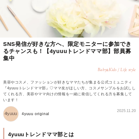
SNS発信が好きな方へ、限定モニターに参加でき
るチャンスも！【4yuuuトレンドママ部】部員募
集中
Baby
Kids / Life style
&
美容やコスメ、ファッションが好きなママたちが集まる公式コミュニティ
『4yuuuトレンドママ部』♡ママ友がほしい方、コスメサンプルをお試しし
てくれる方、美容やママ向けの情報を一緒に発信してくれる方を募集して
います！
2025.11.20
4yuuu original
4yuuuトレンドママ部とは