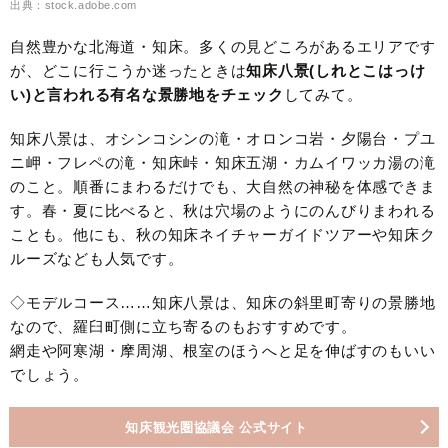
出典：stock.adobe.com
自然豊かな北海道・知床。多くの見どころがあるエリアです
が、どこに行こうか迷ったときは
知床八景(しれとこはっけ
い)と言われる有名な景勝地をチェック
してみて。
知床八景は、オシンコシンの滝・オロンコ岩・夕陽台・プユ
ニ岬・フレペの滝・知床峠・知床五湖・カムイワッカ湯の滝
のこと。順番にまわるだけでも、大自然の神秘を体感できま
す。春・夏に比べると、秋は穴場のようにのんびりまわれる
ことも。他にも、秋の知床ネイチャーガイドツアーや知床ク
ルーズなども人気です。
◇モデルコース……知床八景は、知床の斜里町寄りの景勝地
なので、羅臼町側に立ち寄るのもおすすめです。
網走や阿寒湖・摩周湖、根室のほうへと足を伸ばすのもいい
でしょう。
知床観光圏協議会 公式サイト