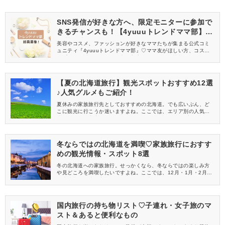
SNS発信が好きな方へ、限定モニターに参加で
きるチャンスも！【4yuuuトレンドママ部】部
員募集中
美容やコスメ、ファッションが好きなママたちが集まる公式コミ
ュニティ『4yuuuトレンドママ部』♡ママ友がほしい方、コスメサ
ンプルをお試ししてくれる方、美容やママ向けの情報を一緒に発
信してくれる方を募集しています！
【夏の北海道旅行】観光スポットおすすめ12選
♪人気グルメもご紹介！
夏休みの家族旅行先としておすすめの北海道。でも広いぶん、ど
こに観光に行こうか迷いますよね。ここでは、エリア別の人気観
光スポットを中心に、モデルコースやグルメをご紹介♪穴場も取り
上げています。子連れでも無理のない旅程で、北海道ならではの
雄大な自然や体験、グルメを満喫しましょう。
冬ならではの北海道を満喫♡家族旅行におすす
めの観光情報・スポット8選
冬の北海道への家族旅行。せっかくなら、冬ならではの楽しみ方
や見どころを満喫したいですよね。ここでは、12月・1月・2月の
観光情報や子連れ家族におすすめの観光スポットやイベントを紹
介します。寒い北海道での気温・服装や、移動手段などもチェッ
クして、子連れ旅行を楽しく快適に過ごしましょう♪
国内旅行の持ち物リスト♡子連れ・女子旅のマ
スト＆あると便利なもの