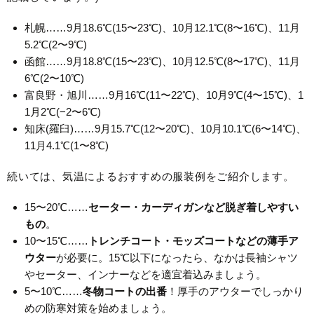
札幌……9月18.6℃(15〜23℃)、10月12.1℃(8〜16℃)、11月
5.2℃(2〜9℃)
函館……9月18.8℃(15〜23℃)、10月12.5℃(8〜17℃)、11月
6℃(2〜10℃)
富良野・旭川……9月16℃(11〜22℃)、10月9℃(4〜15℃)、1
1月2℃(−2〜6℃)
知床(羅臼)……9月15.7℃(12〜20℃)、10月10.1℃(6〜14℃)、
11月4.1℃(1〜8℃)
続いては、気温によるおすすめの服装例をご紹介します。
15〜20℃……
セーター・カーディガンなど脱ぎ着しやすい
もの
。
10〜15℃……
トレンチコート・モッズコートなどの薄手ア
ウター
が必要に。15℃以下になったら、なかは長袖シャツ
やセーター、インナーなどを適宜着込みましょう。
5〜10℃……
冬物コートの出番
！厚手のアウターでしっかり
めの防寒対策を始めましょう。