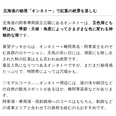
北海道の秘境「オンネトー」で紅葉の絶景を楽しむ
北海道の阿寒摩周国立公園にあるオンネトーは、
五色湖とも
呼ばれ、季節・天候・角度によってさまざまな色に変わる神
秘的な湖
です。
展望デッキからは、オンネトー＋雌阿寒岳・阿寒富士をのぞ
む抜群のロケーション。天気の良い日には、湖面にも映し出
された秋の紅葉はえも言われぬ絶景です。
最近人気になりつつあるオンネトーですが、まだまだ秘境感
たっぷりで、時間帯によっては穴場かも。
◇モデルコース……オンネトー周辺には、湯の滝や錦沼など
の自然の観光スポットがあるほか、雌阿寒温泉などがありま
す。
阿寒湖・摩周湖・屈斜路湖へのコースはもちろん、釧路など
の道東エリアと合わせての旅程を組むのもおすすめです。