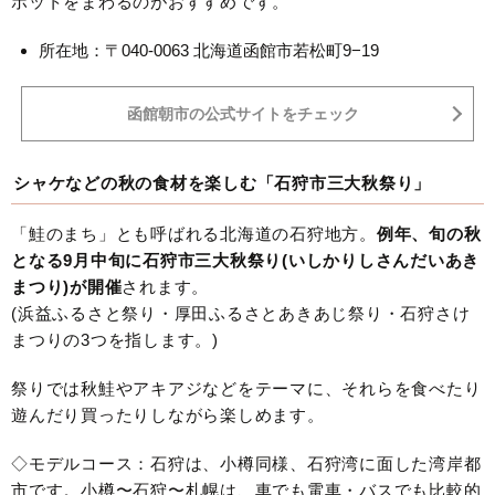
ポットをまわるのがおすすめです。
所在地：〒040-0063 北海道函館市若松町9−19
函館朝市の公式サイトをチェック
シャケなどの秋の食材を楽しむ「石狩市三大秋祭り」
「鮭のまち」とも呼ばれる北海道の石狩地方。
例年、旬の秋
となる9月中旬に石狩市三大秋祭り(いしかりしさんだいあき
まつり)が開催
されます。
(浜益ふるさと祭り・厚田ふるさとあきあじ祭り・石狩さけ
まつりの3つを指します。)
祭りでは秋鮭やアキアジなどをテーマに、それらを食べたり
遊んだり買ったりしながら楽しめます。
◇モデルコース：石狩は、小樽同様、石狩湾に面した湾岸都
市です。小樽〜石狩〜札幌は、車でも電車・バスでも比較的