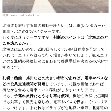
出典：www.shutterstock.com
北海道を旅行する際の移動手段といえば、車(レンタカー)・
電車・バスの3つがメジャーです。
行く度に迷うテーマですが、
判断の
ポイントは「北海道のど
こを訪れるか」
。
北海道は広いので、2泊3日もしくは3泊4日程度を予定して
いれば、エリアを絞って行く場合が多いでしょう。観光エリ
アの交通網の発達状況に合わせて移動手段を決めるのがおす
すめです。
札幌・函館・旭川などの大きい都市であれば、電車やバスな
どの公共交通機関が発達
しています。札幌や函館であれば、
街なかを含めて電車・バス移動がしやすいエリアです。
でも、
子連れ旅行だとやはり車は便利
。機動性抜群で短期間
でも効率よく観光を楽しめ、電車やバスで行きにくいエリア
にもいけます。また秋はドライブが心地良い季節。北海道の