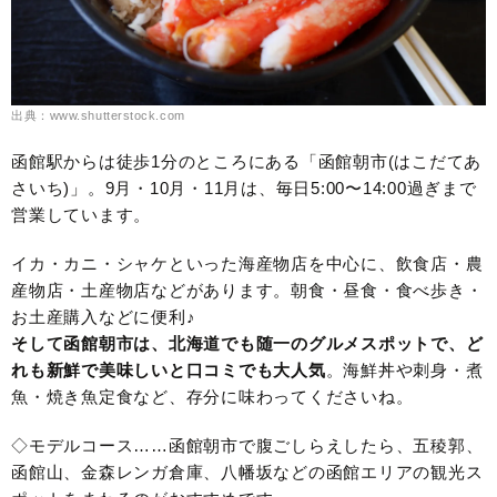
出典：www.shutterstock.com
函館駅からは徒歩1分のところにある「函館朝市(はこだてあ
さいち)」。9月・10月・11月は、毎日5:00〜14:00過ぎまで
営業しています。
イカ・カニ・シャケといった海産物店を中心に、飲食店・農
産物店・土産物店などがあります。朝食・昼食・食べ歩き・
お土産購入などに便利♪
そして函館朝市は、北海道でも随一のグルメスポットで、ど
れも新鮮で美味しいと口コミでも大人気
。海鮮丼や刺身・煮
魚・焼き魚定食など、存分に味わってくださいね。
◇モデルコース……函館朝市で腹ごしらえしたら、五稜郭、
函館山、金森レンガ倉庫、八幡坂などの函館エリアの観光ス