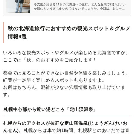
冬支度が始まる11月の北海道への旅行、どんな服装で行けばいい
か悩むという方も多いのではないでしょうか。今回は、おしゃれ
と防寒を両立した気温に合ったおすすめコーデをご紹介します。
寒さ対策をしっかりとしておけば、気温が低い日でも快適に観光
できますよ♡
秋の北海道旅行におすすめの観光スポット＆グルメ
情報9選
いろいろな観光スポットやグルメが楽しめる北海道ですが、
ここでは「秋」のおすすめをご紹介します！
都会では見ることができない自然や体験を楽しみましょう。
紅葉が一足早く楽しめるスポットもありますよ。
名所はもちろん、混雑が少ない穴場情報も取り上げていま
す。
札幌中心部から近い湯どころ「定山渓温泉」
札幌からのアクセスが抜群な定山渓温泉(じょうざんけいお
んせん)
。札幌からは車で約1時間、札幌駅とのあいだでは直