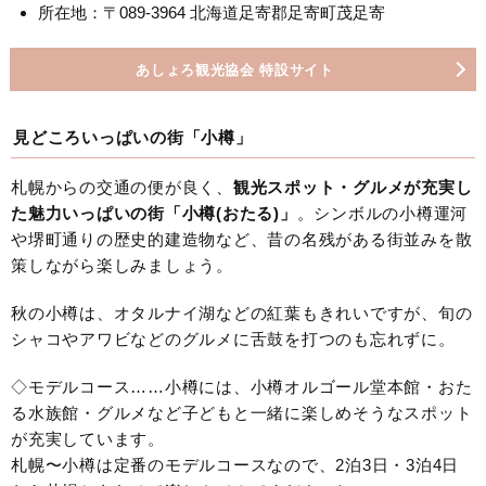
所在地：〒089-3964 北海道足寄郡足寄町茂足寄
あしょろ観光協会 特設サイト
見どころいっぱいの街「小樽」
札幌からの交通の便が良く、
観光スポット・グルメが充実し
た魅力いっぱいの街「小樽(おたる)」
。シンボルの小樽運河
や堺町通りの歴史的建造物など、昔の名残がある街並みを散
策しながら楽しみましょう。
秋の小樽は、オタルナイ湖などの紅葉もきれいですが、旬の
シャコやアワビなどのグルメに舌鼓を打つのも忘れずに。
◇モデルコース……小樽には、小樽オルゴール堂本館・おた
る水族館・グルメなど子どもと一緒に楽しめそうなスポット
が充実しています。
札幌〜小樽は定番のモデルコースなので、2泊3日・3泊4日