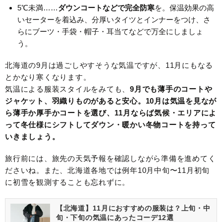
5℃未満……
ダウンコートなどで完全防寒
を。保温効果の高
いセーターを着込み、分厚いタイツとインナーをつけ、さ
らにブーツ・手袋・帽子・耳当てなどで万全にしましょ
う。
北海道の9月は過ごしやすそうな気温ですが、11月にもなる
とかなり寒くなります。
気温による服装スタイルをみても、
9月でも薄手のコートや
ジャケット、羽織りものがあると安心。10月は気温を見なが
ら薄手か厚手かコートを選び、11月ならば気候・エリアによ
って冬仕様にシフトしてダウン・暖かい冬物コートを持って
いきましょう。
旅行前には、旅先の天気予報を確認しながら準備を進めてく
ださいね。また、北海道各地では例年10月中旬〜11月初旬
に初雪を観測することも忘れずに。
【北海道】11月におすすめの服装は？上旬・中
旬・下旬の気温にあったコーデ12選