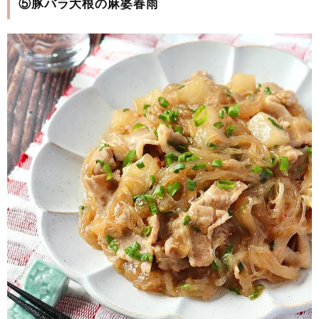
⑤豚バラ大根の麻婆春雨