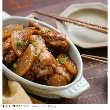
出典：www.recipe-blog.jp