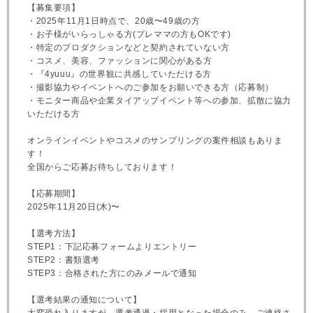
【募集要項】
・2025年11月1日時点で、20歳〜49歳の方
・お子様がいらっしゃる方(プレママの方もOKです)
・特定のプロダクションなどと契約されていない方
・コスメ、美容、ファッションに関心がある方
・『4yuuu』の世界観に共感していただける方
・撮影協力やイベントへのご参加をお願いできる方（応募制）
・モニター商品や企業タイアップイベント等への参加、拡散に協力
いただける方
オンラインイベントやコスメのサンプリングの案件相談もありま
す！
全国からご応募お待ちしております！
【応募期間】
2025年11月20日(木)〜
【選考方法】
STEP1：下記応募フォームよりエントリー
STEP2：書類選考
STEP3：合格された方にのみメールで通知
【選考結果の通知について】
大変恐れ入りますが、選考通過・採用となった場合のみ、ご連絡さ