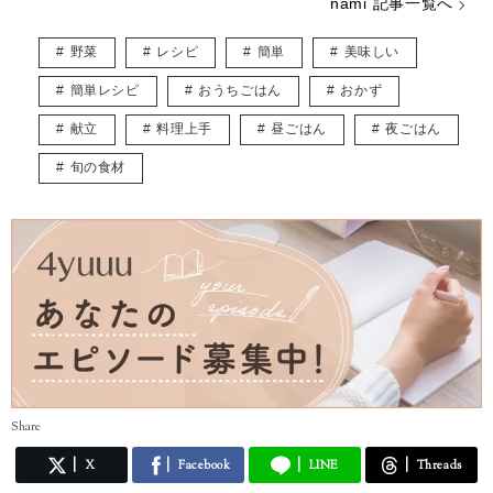
nami 記事一覧へ
子ども用やペット用のアクセサリーを販売しつつ、いつかは大型犬と一
緒に暮らしたいなぁと夢見ています。
野菜
レシピ
簡単
美味しい
皆様に役立つ情報を、楽しくお届けしていけたらと思います♡
簡単レシピ
おうちごはん
おかず
献立
料理上手
昼ごはん
夜ごはん
旬の食材
Share
X
Facebook
LINE
Threads