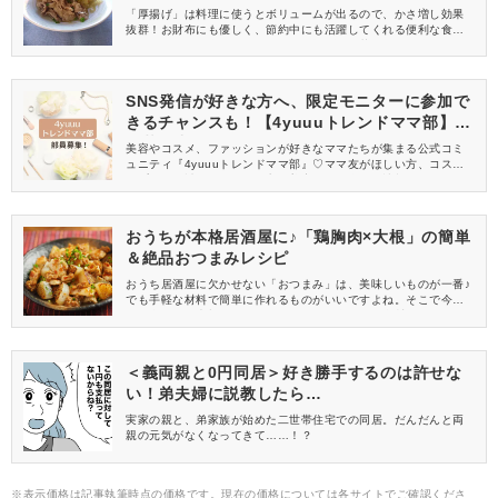
「厚揚げ」は料理に使うとボリュームが出るので、かさ増し効果
抜群！お財布にも優しく、節約中にも活躍してくれる便利な食材
です。今回ご紹介するレシピは、厚揚げと白菜を使った簡単おか
ず。どのレシピも手軽に作れてご飯がモリモリ進むものばかりな
ので、毎日の献立にお役立てください♪
SNS発信が好きな方へ、限定モニターに参加で
きるチャンスも！【4yuuuトレンドママ部】部
員募集中
美容やコスメ、ファッションが好きなママたちが集まる公式コミ
ュニティ『4yuuuトレンドママ部』♡ママ友がほしい方、コスメサ
ンプルをお試ししてくれる方、美容やママ向けの情報を一緒に発
信してくれる方を募集しています！
おうちが本格居酒屋に♪「鶏胸肉×大根」の簡単
＆絶品おつまみレシピ
おうち居酒屋に欠かせない「おつまみ」は、美味しいものが一番♪
でも手軽な材料で簡単に作れるものがいいですよね。そこで今回
は、鶏胸肉と大根を使ったレシピをご紹介。節約食材でもあるこ
の2つをメインに使った絶品おつまみ。おうちで気軽に味わってみ
てくださいね。
＜義両親と0円同居＞好き勝手するのは許せな
い！弟夫婦に説教したら…
実家の親と、弟家族が始めた二世帯住宅での同居。だんだんと両
親の元気がなくなってきて……！？
※表示価格は記事執筆時点の価格です。現在の価格については各サイトでご確認くださ