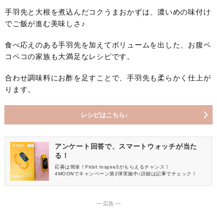
手羽先と大根を煮込んだコクうまおかずは、濃いめの味付け
でご飯が進む美味しさ♪
食べ応えのある手羽先を加えてボリュームを出した、お腹ペ
コペコの家族も大満足なレシピです。
合わせ調味料にお酢を足すことで、手羽先も柔らかく仕上が
ります。
レシピはこちら♪
アンケート回答で、スマートウォッチが当た
る！
応募は簡単！Fitbit Inspire3がもらえるチャンス！
4MOONでキャンペーン第2弾実施中♪詳細は記事でチェック！
― 広告 ―