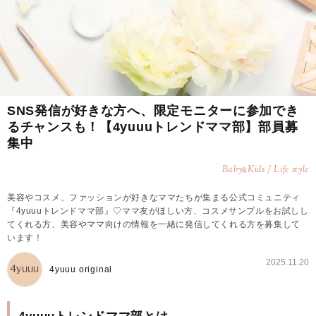
SNS発信が好きな方へ、限定モニターに参加でき
るチャンスも！【4yuuuトレンドママ部】部員募
集中
Baby
Kids / Life style
&
美容やコスメ、ファッションが好きなママたちが集まる公式コミュニティ
『4yuuuトレンドママ部』♡ママ友がほしい方、コスメサンプルをお試しし
てくれる方、美容やママ向けの情報を一緒に発信してくれる方を募集して
います！
2025.11.20
4yuuu original