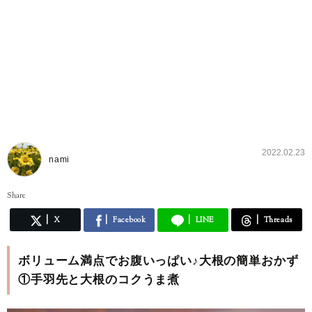
2022.02.23
nami
Share
X
Facebook
LINE
Threads
ボリューム満点でお腹いっぱい♪大根の簡単おかず
①手羽先と大根のコクうま煮