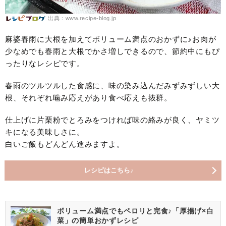
出典：www.recipe-blog.jp
麻婆春雨に大根を加えてボリューム満点のおかずに♪お肉が
少なめでも春雨と大根でかさ増しできるので、節約中にもぴ
ったりなレシピです。
春雨のツルツルした食感に、味の染み込んだみずみずしい大
根、それぞれ噛み応えがあり食べ応えも抜群。
仕上げに片栗粉でとろみをつければ味の絡みが良く、ヤミツ
キになる美味しさに。
白いご飯もどんどん進みますよ。
レシピはこちら♪
ボリューム満点でもペロリと完食♪「厚揚げ×白
菜」の簡単おかずレシピ