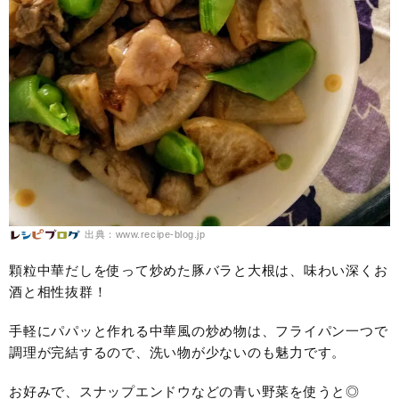
出典：www.recipe-blog.jp
顆粒中華だしを使って炒めた豚バラと大根は、味わい深くお
酒と相性抜群！
手軽にパパッと作れる中華風の炒め物は、フライパン一つで
調理が完結するので、洗い物が少ないのも魅力です。
お好みで、スナップエンドウなどの青い野菜を使うと◎