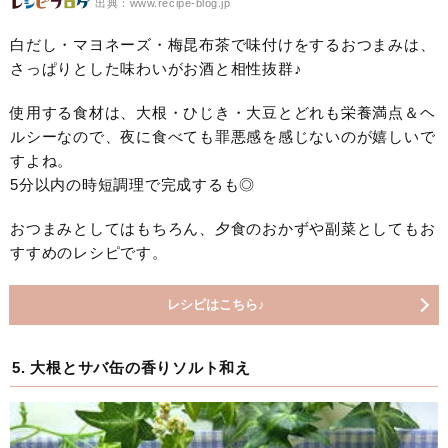
出典：www.recipe-blog.jp
白だし・マヨネーズ・梅昆布茶で味付けをするおつまみは、
さっぱりとした味わいがお酒と相性抜群♪
使用する食材は、大根・ひじき・大豆とどれも栄養満点＆ヘ
ルシーなので、夜に食べても罪悪感を感じないのが嬉しいで
すよね。
5分以内の時短調理で完成するも◎
おつまみとしてはもちろん、夕食のおかずや副菜としてもお
すすめのレシピです。
レシピはこちら♪
5. 大根とサバ缶の香りソルト和え