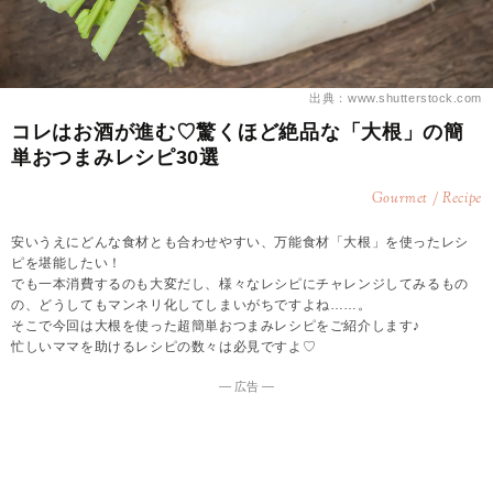
出典：www.shutterstock.com
コレはお酒が進む♡驚くほど絶品な「大根」の簡
単おつまみレシピ30選
Gourmet / Recipe
安いうえにどんな食材とも合わせやすい、万能食材「大根」を使ったレシ
ピを堪能したい！
でも一本消費するのも大変だし、様々なレシピにチャレンジしてみるもの
の、どうしてもマンネリ化してしまいがちですよね……。
そこで今回は大根を使った超簡単おつまみレシピをご紹介します♪
忙しいママを助けるレシピの数々は必見ですよ♡
― 広告 ―