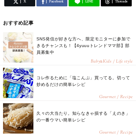
X
Facebook
LINE
Threads
おすすめ記事
SNS発信が好きな方へ、限定モニターに参加で
きるチャンスも！【4yuuuトレンドママ部】部
員募集中
Baby
Kids / Life style
&
コレ作るために「塩こんぶ」買ってる。切って
炒めるだけの簡単レシピ
Gourmet / Recipe
久々の大当たり。知らなきゃ損する「えのき」
の一番ウマい簡単レシピ
Gourmet / Recipe