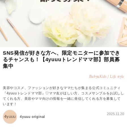
SNS発信が好きな方へ、限定モニターに参加でき
るチャンスも！【4yuuuトレンドママ部】部員募
集中
Baby
Kids / Life style
&
美容やコスメ、ファッションが好きなママたちが集まる公式コミュニティ
『4yuuuトレンドママ部』♡ママ友がほしい方、コスメサンプルをお試しし
てくれる方、美容やママ向けの情報を一緒に発信してくれる方を募集して
います！
2025.11.20
4yuuu original