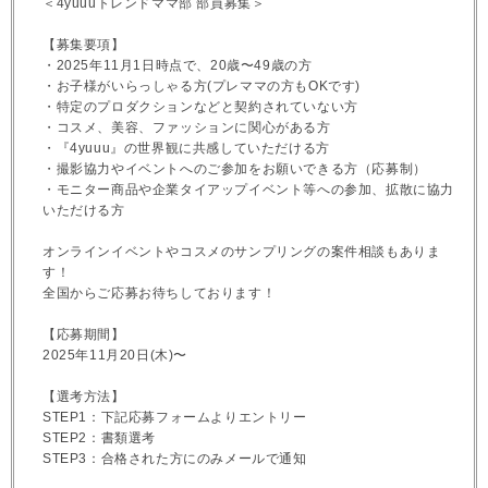
＜4yuuuトレンドママ部 部員募集＞
【募集要項】
・2025年11月1日時点で、20歳〜49歳の方
・お子様がいらっしゃる方(プレママの方もOKです)
・特定のプロダクションなどと契約されていない方
・コスメ、美容、ファッションに関心がある方
・『4yuuu』の世界観に共感していただける方
・撮影協力やイベントへのご参加をお願いできる方（応募制）
・モニター商品や企業タイアップイベント等への参加、拡散に協力
いただける方
オンラインイベントやコスメのサンプリングの案件相談もありま
す！
全国からご応募お待ちしております！
【応募期間】
2025年11月20日(木)〜
【選考方法】
STEP1：下記応募フォームよりエントリー
STEP2：書類選考
STEP3：合格された方にのみメールで通知