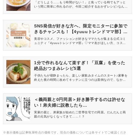
「どうしよう……もう時間がない！」と焦っている時でもアッと
いう間に簡単に作れるのが、今回ご紹介するおかずレシピ♪なん
と、どのレシピも所要時間はたったの1分です♡ヘルシーなうえに
食べ応えのある「豆腐」で作るおかずは、どれも絶品なので必見
ですよ！
SNS発信が好きな方へ、限定モニターに参加で
きるチャンスも！【4yuuuトレンドママ部】部
員募集中
美容やコスメ、ファッションが好きなママたちが集まる公式コミ
ュニティ『4yuuuトレンドママ部』♡ママ友がほしい方、コスメサ
ンプルをお試ししてくれる方、美容やママ向けの情報を一緒に発
信してくれる方を募集しています！
1分で作れるなんて楽すぎ！「豆腐」を使った
絶品おつまみレシピ5選
子供たちが寝静まったら、楽しい家飲みタイムのスタート♪家事を
終えた夜の時間に改めてキッチンに立つのは面倒なので、なかな
かおつまみを作れずにいるという人も多いのではないでしょう
か？そこで今回は、1分で作れる簡単な「豆腐」のおつまみレシピ
をご紹介します♡ぜひ、家飲みをする際にマネしてみてください
ね！
＜義両親と0円同居＞好き勝手するのは許せな
い！弟夫婦に説教したら…
実家の親と、弟家族が始めた二世帯住宅での同居。だんだんと両
親の元気がなくなってきて……！？
※表示価格は記事執筆時点の価格です。現在の価格については各サイトでご確認くださ