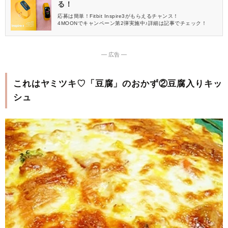
る！
応募は簡単！Fitbit Inspire3がもらえるチャンス！
4MOONでキャンペーン第2弾実施中♪詳細は記事でチェック！
― 広告 ―
これはヤミツキ♡「豆腐」のおかず②豆腐入りキッ
シュ