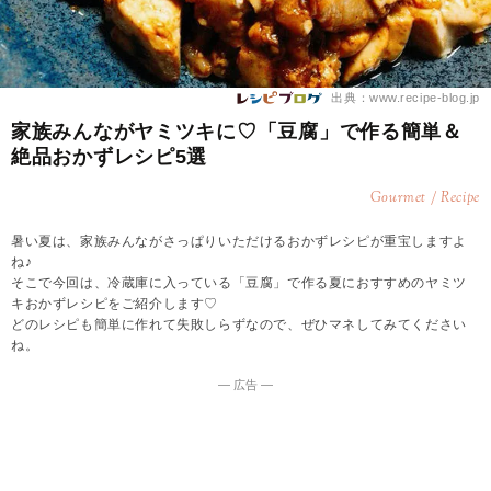
出典：www.recipe-blog.jp
家族みんながヤミツキに♡「豆腐」で作る簡単＆
絶品おかずレシピ5選
Gourmet / Recipe
暑い夏は、家族みんながさっぱりいただけるおかずレシピが重宝しますよ
ね♪
そこで今回は、冷蔵庫に入っている「豆腐」で作る夏におすすめのヤミツ
キおかずレシピをご紹介します♡
どのレシピも簡単に作れて失敗しらずなので、ぜひマネしてみてください
ね。
― 広告 ―