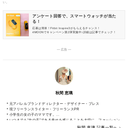
い。
アンケート回答で、スマートウォッチが当た
る！
応募は簡単！Fitbit Inspire3がもらえるチャンス！
4MOONでキャンペーン第2弾実施中♪詳細は記事でチェック！
― 広告 ―
秋間 恵璃
＊元アパレルブランドディレクター・デザイナー・プレス
＊現フリーランスライター・フリーランスPR
＊小学生の女の子のママです。
＊いつまでも“女の子”である幸せを感じることを大切に、ファッション
や美容などに関心をもって日々過ごしております♡
秋間 恵璃 記事一覧へ