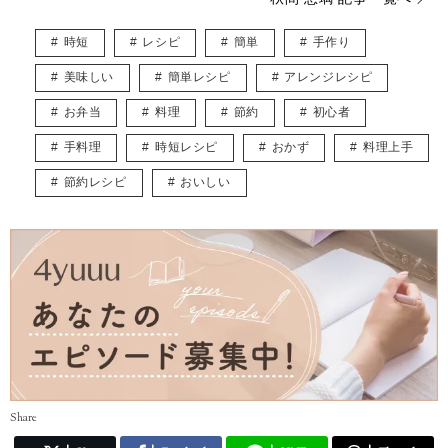
インスタグラム* @eriusa0325
https://instagram.com/eriusa0325/
時短
レシピ
簡単
手作り
メール* eriusa0325@gmail.com
(コンタクトはインスタグラムのDM、メールアドレスへお願いいたしま
美味しい
簡単レシピ
アレンジレシピ
す)
※恐れ入りますが、商品に関してのご質問にはお答えしかねます。
お弁当
料理
節約
初心者
手料理
時短レシピ
おかず
料理上手
節約レシピ
おいしい
Share