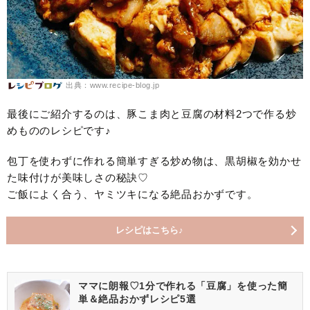
出典：www.recipe-blog.jp
最後にご紹介するのは、豚こま肉と豆腐の材料2つで作る炒
めもののレシピです♪
包丁を使わずに作れる簡単すぎる炒め物は、黒胡椒を効かせ
た味付けが美味しさの秘訣♡
ご飯によく合う、ヤミツキになる絶品おかずです。
レシピはこちら♪
ママに朗報♡1分で作れる「豆腐」を使った簡
単＆絶品おかずレシピ5選