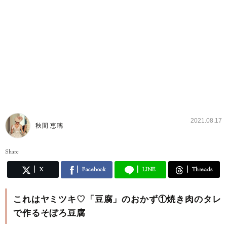
2021.08.17
秋間 恵璃
Share
X
Facebook
LINE
Threads
これはヤミツキ♡「豆腐」のおかず①焼き肉のタレ
で作るそぼろ豆腐