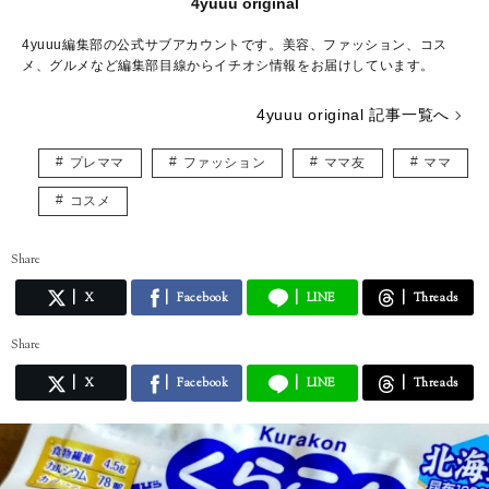
4yuuu original
4yuuu編集部の公式サブアカウントです。美容、ファッション、コス
メ、グルメなど編集部目線からイチオシ情報をお届けしています。
4yuuu original 記事一覧へ
プレママ
ファッション
ママ友
ママ
コスメ
Share
X
Facebook
LINE
Threads
Share
X
Facebook
LINE
Threads