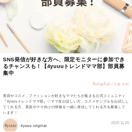
SNS発信が好きな方へ、限定モニターに参加でき
るチャンスも！【4yuuuトレンドママ部】部員募
集中
Baby
Kids / Life style
&
美容やコスメ、ファッションが好きなママたちが集まる公式コミュニティ
『4yuuuトレンドママ部』♡ママ友がほしい方、コスメサンプルをお試しし
てくれる方、美容やママ向けの情報を一緒に発信してくれる方を募集して
います！
2025.11.20
4yuuu original