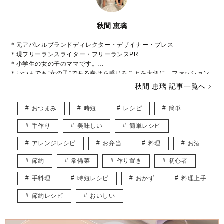
秋間 恵璃
＊元アパレルブランドディレクター・デザイナー・プレス
＊現フリーランスライター・フリーランスPR
＊小学生の女の子のママです。
＊いつまでも“女の子”である幸せを感じることを大切に、ファッション
や美容などに関心をもって日々過ごしております♡
秋間 恵璃 記事一覧へ
インスタグラム* @eriusa0325
https://instagram.com/eriusa0325/
おつまみ
時短
レシピ
簡単
メール* eriusa0325@gmail.com
(コンタクトはインスタグラムのDM、メールアドレスへお願いいたしま
手作り
美味しい
簡単レシピ
す)
※恐れ入りますが、商品に関してのご質問にはお答えしかねます。
アレンジレシピ
お弁当
料理
お酒
節約
常備菜
作り置き
初心者
手料理
時短レシピ
おかず
料理上手
節約レシピ
おいしい