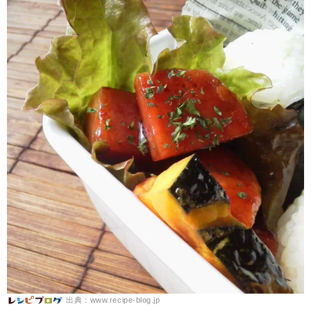
出典：www.recipe-blog.jp