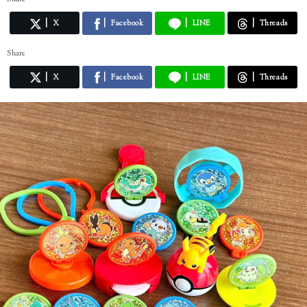
X
Facebook
LINE
Threads
Share
X
Facebook
LINE
Threads