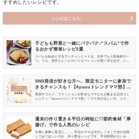
すすめしたいレシピです。
レシピはこちら♪
子どもも野菜と一緒にパクパク♪“スパム”で作
るおかず簡単レシピ5選
スパムを始めとするランチョンミートは、日本でも人気食材の一
つ。でも、意外とレシピのバリエーションが思い浮かばず、いつ
も同じメニューになってしまっていませんか？今回は、子どもも
喜んで食べてくれる、簡単に作れるスパムを使った美味しいおか
ずレシピをご紹介します。
SNS発信が好きな方へ、限定モニターに参加で
きるチャンスも！【4yuuuトレンドママ部】部
員募集中
美容やコスメ、ファッションが好きなママたちが集まる公式コミ
ュニティ『4yuuuトレンドママ部』♡ママ友がほしい方、コスメサ
ンプルをお試ししてくれる方、美容やママ向けの情報を一緒に発
信してくれる方を募集しています！
週末の作り置き＆平日の時短に♡節約食材「厚
揚げ」で作る人気のレシピ
仕事に家事に育児に……。平日のママは大忙し！そこでぜひ活用
してみてほしいのが、作り置きレシピです。平日時間がないから