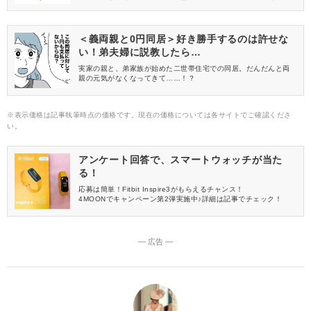
こそ、週末の時間を使って作り置きをしておくと、平日の時間を
短縮することができますよ。今回ご紹介するのは、節約食材「厚
揚げ」を使った作り置きレシピです。
＜義両親と0円同居＞好き勝手するのは許せな
い！弟夫婦に説教したら…
実家の親と、弟家族が始めた二世帯住宅での同居。だんだんと両
親の元気がなくなってきて……！？
※表示価格は記事執筆時点の価格です。現在の価格については各サイトでご確認くださ
い。
アンケート回答で、スマートウォッチが当た
る！
応募は簡単！Fitbit Inspire3がもらえるチャンス！
4MOONでキャンペーン第2弾実施中♪詳細は記事でチェック！
― 広告 ―