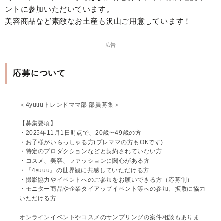
ントに参加いただいています。
美容商品など素敵なお土産も沢山ご用意しています！
― 広告 ―
応募について
＜4yuuuトレンドママ部 部員募集＞
【募集要項】
・2025年11月1日時点で、20歳〜49歳の方
・お子様がいらっしゃる方(プレママの方もOKです)
・特定のプロダクションなどと契約されていない方
・コスメ、美容、ファッションに関心がある方
・『4yuuu』の世界観に共感していただける方
・撮影協力やイベントへのご参加をお願いできる方（応募制）
・モニター商品や企業タイアップイベント等への参加、拡散に協力
いただける方
オンラインイベントやコスメのサンプリングの案件相談もありま