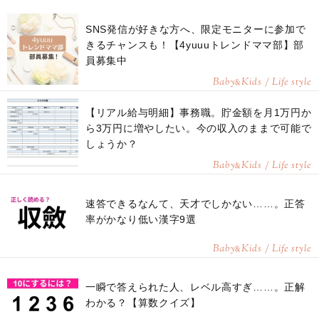
SNS発信が好きな方へ、限定モニターに参加で
きるチャンスも！【4yuuuトレンドママ部】部
員募集中
Baby
Kids / Life style
&
【リアル給与明細】事務職。貯金額を月1万円か
ら3万円に増やしたい。今の収入のままで可能で
しょうか？
Baby
Kids / Life style
&
速答できるなんて、天才でしかない……。正答
率がかなり低い漢字9選
Baby
Kids / Life style
&
一瞬で答えられた人、レベル高すぎ……。正解
わかる？【算数クイズ】