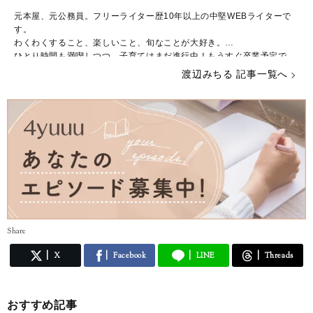
元本屋、元公務員。フリーライター歴10年以上の中堅WEBライターで
す。
わくわくすること、楽しいこと、旬なことが大好き。
ひとり時間も満喫しつつ、子育てはまだ進行中！もうすぐ卒業予定で
す。
渡辺みちる 記事一覧へ
主婦・ママ・大人女子のみなさんの毎日が、ちょっと楽しくなる記事を
お届けしていきます。
Share
X
Facebook
LINE
Threads
おすすめ記事