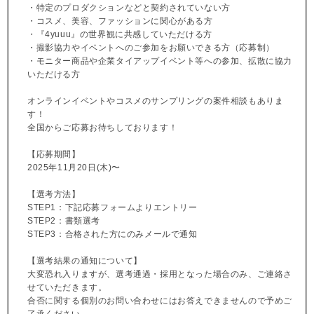
・特定のプロダクションなどと契約されていない方
・コスメ、美容、ファッションに関心がある方
・『4yuuu』の世界観に共感していただける方
・撮影協力やイベントへのご参加をお願いできる方（応募制）
・モニター商品や企業タイアップイベント等への参加、拡散に協力
いただける方
オンラインイベントやコスメのサンプリングの案件相談もありま
す！
全国からご応募お待ちしております！
【応募期間】
2025年11月20日(木)〜
【選考方法】
STEP1：下記応募フォームよりエントリー
STEP2：書類選考
STEP3：合格された方にのみメールで通知
【選考結果の通知について】
大変恐れ入りますが、選考通過・採用となった場合のみ、ご連絡さ
せていただきます。
合否に関する個別のお問い合わせにはお答えできませんので予めご
了承ください。