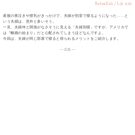
Baby
Kids / Life style
&
産後の夜泣きや授乳がきっかけで、夫婦が別室で寝るようになった……と
いう夫婦は、意外と多いそう。
一見、夫婦仲と関係がなさそうに見える「夫婦別寝」ですが、アメリカで
は『離婚の始まり』だと心配されてしまうほどなんですよ。
今回は、夫婦が同じ部屋で寝ると得られるメリットをご紹介します。
― 広告 ―