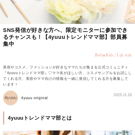
SNS発信が好きな方へ、限定モニターに参加でき
るチャンスも！【4yuuuトレンドママ部】部員募
集中
Baby
Kids / Life style
&
美容やコスメ、ファッションが好きなママたちが集まる公式コミュニティ
『4yuuuトレンドママ部』♡ママ友がほしい方、コスメサンプルをお試しし
てくれる方、美容やママ向けの情報を一緒に発信してくれる方を募集して
います！
2025.11.20
4yuuu original
4yuuuトレンドママ部とは