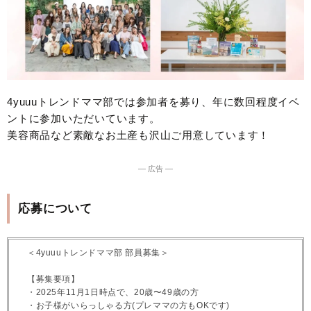
4yuuuトレンドママ部では参加者を募り、年に数回程度イベ
ントに参加いただいています。
美容商品など素敵なお土産も沢山ご用意しています！
― 広告 ―
応募について
＜4yuuuトレンドママ部 部員募集＞
【募集要項】
・2025年11月1日時点で、20歳〜49歳の方
・お子様がいらっしゃる方(プレママの方もOKです)