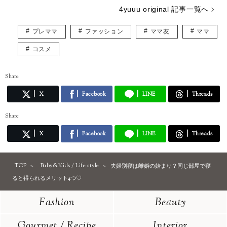
4yuuu original 記事一覧へ
プレママ
ファッション
ママ友
ママ
コスメ
Share
X
Facebook
LINE
Threads
Share
X
Facebook
LINE
Threads
TOP
Baby&Kids / Life style
夫婦別寝は離婚の始まり？同じ部屋で寝
ると得られるメリット4つ♡
Fashion
Beauty
Gourmet / Recipe
Interior