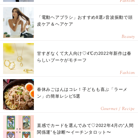
Fashion
「電動ヘアブラシ」おすすめ8選♪音波振動で頭
皮ケア＆ヘアケア
Beauty
甘すぎなくて大人向け♡4℃の2022年新作は春
らしいブーケがモチーフ
Fashion
春休みごはんはコレ！子どもも喜ぶ「ラーメ
ン」の簡単レシピ5選
Gourmet / Recipe
直感でカードを選んでみて♡2022年4月の“人間
関係運”を診断〜イーチンタロット〜