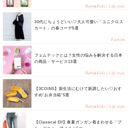
Baby
Kids / Life style
&
30代にちょうどいい♡大人可愛い「ユニクロス
カート」の春コーデ5選
Fashion
フェムテックとは？女性の悩みを解決する日本
の商品・サービス13選
Baby
Kids / Life style
&
【3COINS】新生活にむけて新調したい♡おす
すめ“お弁当箱”5選
Baby
Kids / Life style
&
【Classical Elf】春夏ガンガン着まわせる「ブ