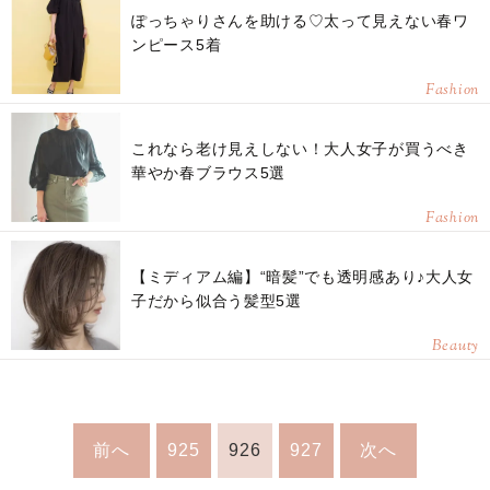
ぽっちゃりさんを助ける♡太って見えない春ワ
ンピース5着
Fashion
これなら老け見えしない！大人女子が買うべき
華やか春ブラウス5選
Fashion
【ミディアム編】“暗髪”でも透明感あり♪大人女
子だから似合う髪型5選
Beauty
前へ
925
926
927
次へ