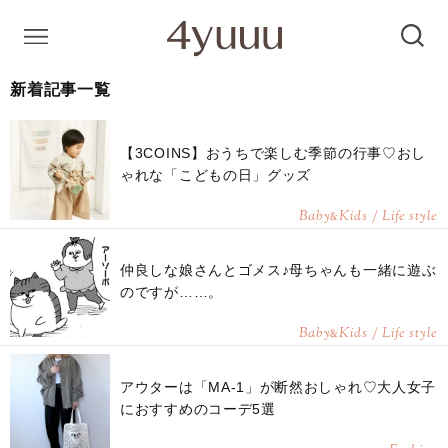
新着記事一覧
【3COINS】おうちで楽しむ季節の行事♡おし
ゃれな「こどもの日」グッズ
Baby
Kids / Life style
&
仲良しな娘さんとゴメス♪母ちゃんも一緒に遊ぶ
のですが……。
Baby
Kids / Life style
&
アウターは「MA-1」が断然おしゃれ♡大人女子
におすすめのコーデ5選