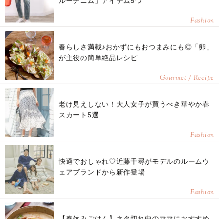
ルーデニム」アイテム5つ
Fashion
春らしさ満載♪おかずにもおつまみにも◎「卵」
が主役の簡単絶品レシピ
Gourmet / Recipe
老け見えしない！大人女子が買うべき華やか春
スカート5選
Fashion
快適でおしゃれ♡近藤千尋がモデルのルームウ
ェアブランドから新作登場
Fashion
【春休みごはん】ネタ切れ中のママにおすすめ