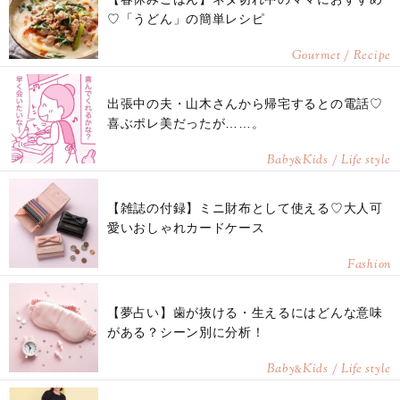
♡「うどん」の簡単レシピ
Gourmet / Recipe
出張中の夫・山木さんから帰宅するとの電話♡
喜ぶポレ美だったが……。
Baby
Kids / Life style
&
【雑誌の付録】ミニ財布として使える♡大人可
愛いおしゃれカードケース
Fashion
【夢占い】歯が抜ける・生えるにはどんな意味
がある？シーン別に分析！
Baby
Kids / Life style
&